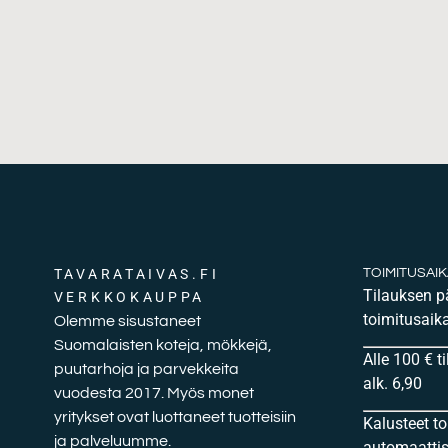
TAVARATAIVAS.FI
TOIMITUSAI
Tilauksen 
VERKKOKAUPPA
toimitusaika
Olemme sisustaneet
Suomalaisten koteja, mökkejä,
Alle 100 € t
puutarhoja ja parvekkeita
alk. 6,90
vuodesta 2017. Myös monet
yritykset ovat luottaneet tuotteisiin
Kalusteet t
ja palveluumme.
automaattise