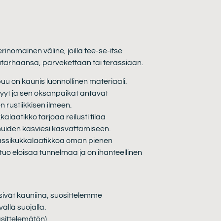
inomainen väline, joilla tee-se-itse
uutarhaansa, parvekettaan tai terassiaan.
uu on kaunis luonnollinen materiaali.
yyt ja sen oksanpaikat antavat
n rustiikkisen ilmeen.
kalaatikko tarjoaa reilusti tilaa
 muiden kasviesi kasvattamiseen.
rassikukkalaatikkoa oman pienen
tuo eloisaa tunnelmaa ja on ihanteellinen
isivät kauniina, suosittelemme
llä suojalla.
äsittelemätön)