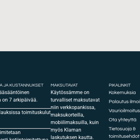
KA JA KUSTANNUKSET
MAKSUTAVAT
PIKALINKIT
pääsääntöinen
Käytössämme on
Kokemuksia
 on 7 arkipäivää.
turvalliset maksutavat
Palautus ilmoi
niin verkkopankissa,
Vaurioilmoitus
ilauksissa toimituskulut
maksukorteilla,
Ota yhteyttä
mobiilimaksuilla, kuin
Tietosuoja &
myös Klarnan
oimitetaan
toimitusehdot
laskutuksen kautta.
sti kotiintoimitettuna.