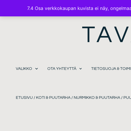
7.4 Osa verkkokaupan kuvista ei näy, ongelmaa 
TAV
VALIKKO
OTA YHTEYTTÄ
TIETOSUOJA & TOI
ETUSIVU
/
KOTI & PUUTARHA
/
NURMIKKO & PUUTARHA
/
PU