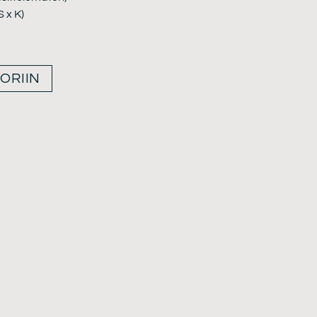
S x K)
ORIIN