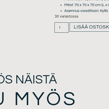
Mitat: 70 x 70 x 70 cm (L x 
Asennus vaaditaan: Kyllä
30 varastossa
LISÄÄ OSTOSK
ÖS NÄISTÄ
U MYÖS