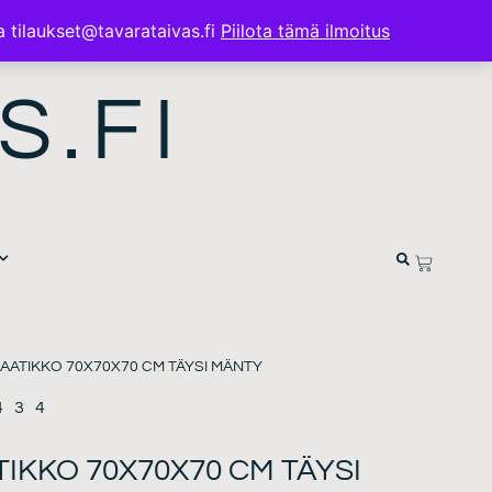
a tilaukset@tavarataivas.fi
Piilota tämä ilmoitus
S.FI
AATIKKO 70X70X70 CM TÄYSI MÄNTY
434
KKO 70X70X70 CM TÄYSI