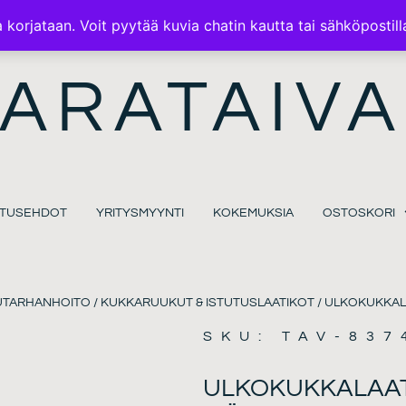
ILMAINEN TOIMITUS 100€ TILAUKSISSA
korjataan. Voit pyytää kuvia chatin kautta tai sähköpostill
ARATAIVA
MITUSEHDOT
YRITYSMYYNTI
KOKEMUKSIA
OSTOSKORI
UTARHANHOITO
/
KUKKARUUKUT & ISTUTUSLAATIKOT
/ ULKOKUKKAL
SKU: TAV-837
ULKOKUKKALAATI