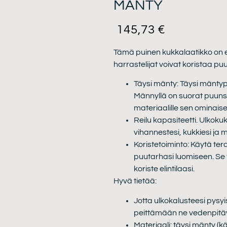
MÄNTY
145,73
€
Tämä puinen kukkalaatikko on er
harrastelijat voivat koristaa p
Täysi mänty: Täysi mäntyp
Männyllä on suorat puuns
materiaalille sen ominaise
Reilu kapasiteetti. Ulkokuk
vihannestesi, kukkiesi ja
Koristetoiminto: Käytä te
puutarhasi luomiseen. Se 
koriste elintilaasi.
Hyvä tietää:
Jotta ulkokalusteesi pysy
peittämään ne vedenpitävä
Materiaali: täysi mänty (k