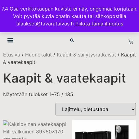
ILMAINEN TOIMITUS 100€ TILAUKSISSA
7.4 Osa verkkokaupan kuvista ei näy, ongelmaa korjataan.
Voit pyytää kuvia chatin kautta tai sähköpostilla
TAVARATAIVAS.FI
tilaukset@tavarataivas.fi
Piilota tämä ilmoitus
Etusivu
/
Huonekalut
/
Kaapit & säilytysratkaisut
/ Kaapit
& vaatekaapit
Kaapit & vaatekaapit
Näytetään tulokset 1–75 / 135