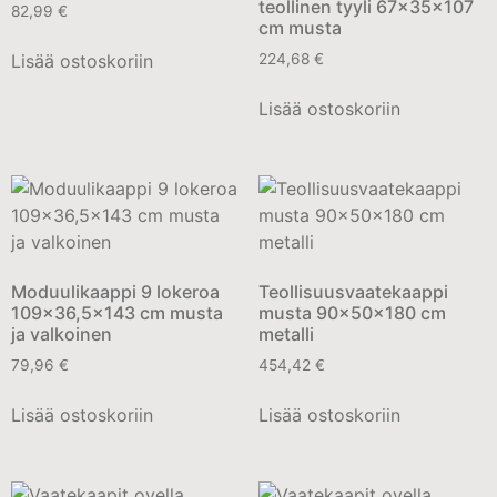
teollinen tyyli 67x35x107
82,99
€
cm musta
Lisää ostoskoriin
224,68
€
Lisää ostoskoriin
Moduulikaappi 9 lokeroa
Teollisuusvaatekaappi
109×36,5×143 cm musta
musta 90x50x180 cm
ja valkoinen
metalli
79,96
€
454,42
€
Lisää ostoskoriin
Lisää ostoskoriin