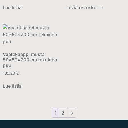
Lue lisää
Lisää ostoskoriin
Vaatekaappi musta
50x50x200 cm tekninen
puu
185,20
€
Lue lisää
1
2
→