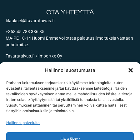
OTA YHTEYTTÄ
tilaukset@tavarataivas.fi
+358 45 783 386 85
MA-PE 10-14 Huom! Emme voi ottaa palautus ilmoituksia vastaan
puhelimitse.
Tavarataivas.fi / Importxx Oy
3187020-1
Hallinnoi suostumusta
Parhaan kokemuksen tarjoamiseksi käytämme teknologioita, kuten
evästeitä, tallentaaksemme ja/tai käyttääksemme laitetietoja. Näiden
tekniikoiden hyväksyminen antaa meille mahdollisuuden käsitellä tietoja,
© 2026 tavarataivas.fi kaikki oikeudet pidätetään
kuten selauskäyttäytymistä tai yksilöllisiä tunnuksia tällä sivustolla.
Suostumuksen jättäminen tai peruuttaminen voi vaikuttaa haitallisesti
tiettyihin ominaisuuksiin ja toimintoihin.
Hallinnoi palveluita
Hyväksy