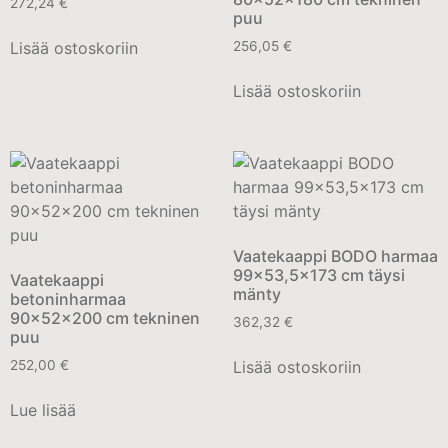
272,24
€
puu
Lisää ostoskoriin
256,05
€
Lisää ostoskoriin
Vaatekaappi BODO harmaa
99×53,5×173 cm täysi
Vaatekaappi
mänty
betoninharmaa
90x52x200 cm tekninen
362,32
€
puu
Lisää ostoskoriin
252,00
€
Lue lisää