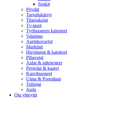
Senkit
Pöydät
Tarjoilukärryt
Tilanjakajat
Tv-tasot
Työhuoneen kalusteet
Valaistus
Aurinkovarjot
Markiisit
Huvimajat & katokset
Pihavajat
Aidat & näköesteet
Pergolat & kaaret
Kasvihuoneet
Uima & Porealtaat
Tulisijat
Joulu
Ota yhteyttä