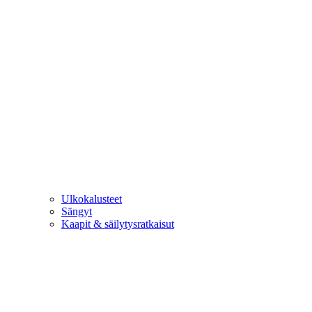
Ulkokalusteet
Sängyt
Kaapit & säilytysratkaisut