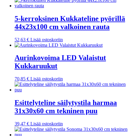
5-kerroksinen Kukkateline pyörillä
44x23x100 cm valkoinen rauta
52,63
€
Lisää ostoskoriin
Aurinkovoima LED Valaistut
Kukkaruukut
70,85
€
Lisää ostoskoriin
Esittelyteline säilytystila harmaa
31x30x60 cm tekninen puu
39,47
€
Lisää ostoskoriin