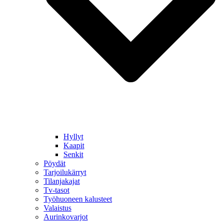
Hyllyt
Kaapit
Senkit
Pöydät
Tarjoilukärryt
Tilanjakajat
Tv-tasot
Työhuoneen kalusteet
Valaistus
Aurinkovarjot