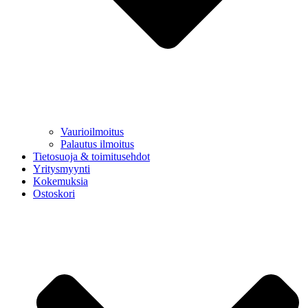
Vaurioilmoitus
Palautus ilmoitus
Tietosuoja & toimitusehdot
Yritysmyynti
Kokemuksia
Ostoskori