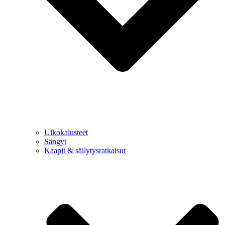
Ulkokalusteet
Sängyt
Kaapit & säilytysratkaisut