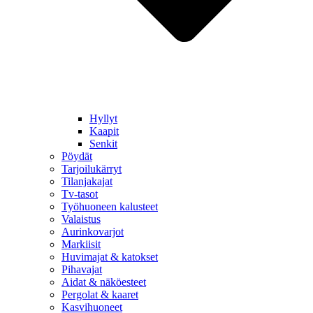
Hyllyt
Kaapit
Senkit
Pöydät
Tarjoilukärryt
Tilanjakajat
Tv-tasot
Työhuoneen kalusteet
Valaistus
Aurinkovarjot
Markiisit
Huvimajat & katokset
Pihavajat
Aidat & näköesteet
Pergolat & kaaret
Kasvihuoneet