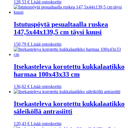
128,53
€
Lisää ostoskoriin
Istutuspöytä pesualtaalla ruskea
147,5x44x139,5 cm täysi kuusi
150,79
€
Lisää ostoskoriin
Itsekasteleva korotettu kukkalaatikko
harmaa 100x43x33 cm
136,62
€
Lisää ostoskoriin
Itsekasteleva korotettu kukkalaatikko
säleiköllä antrasiitti
120,43
€
Lisää ostoskoriin