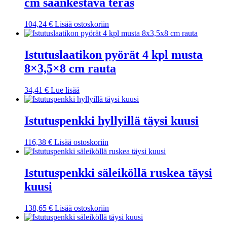
cm säänkestävä teräs
104,24
€
Lisää ostoskoriin
Istutuslaatikon pyörät 4 kpl musta
8×3,5×8 cm rauta
34,41
€
Lue lisää
Istutuspenkki hyllyillä täysi kuusi
116,38
€
Lisää ostoskoriin
Istutuspenkki säleiköllä ruskea täysi
kuusi
138,65
€
Lisää ostoskoriin