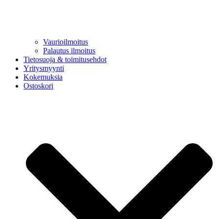
Vaurioilmoitus
Palautus ilmoitus
Tietosuoja & toimitusehdot
Yritysmyynti
Kokemuksia
Ostoskori