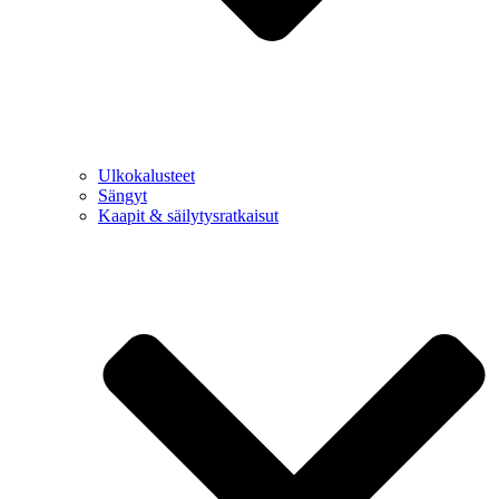
Ulkokalusteet
Sängyt
Kaapit & säilytysratkaisut