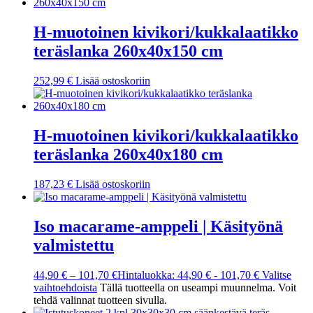
H-muotoinen kivikori/kukkalaatikko
teräslanka 260x40x150 cm
252,99
€
Lisää ostoskoriin
H-muotoinen kivikori/kukkalaatikko
teräslanka 260x40x180 cm
187,23
€
Lisää ostoskoriin
Iso macarame-amppeli | Käsityönä
valmistettu
44,90
€
–
101,70
€
Hintaluokka: 44,90 € - 101,70 €
Valitse
vaihtoehdoista
Tällä tuotteella on useampi muunnelma. Voit
tehdä valinnat tuotteen sivulla.