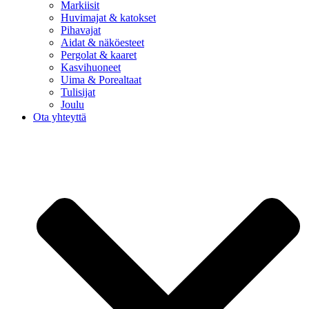
Markiisit
Huvimajat & katokset
Pihavajat
Aidat & näköesteet
Pergolat & kaaret
Kasvihuoneet
Uima & Porealtaat
Tulisijat
Joulu
Ota yhteyttä