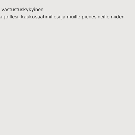
e vastustuskykyinen.
irjoillesi, kaukosäätimillesi ja muille pienesineille niiden