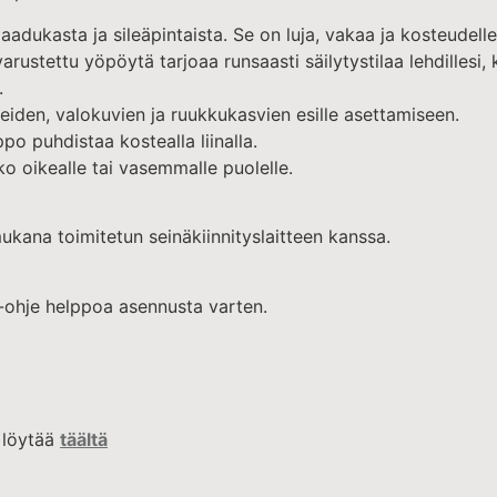
aadukasta ja sileäpintaista. Se on luja, vakaa ja kosteudell
 varustettu yöpöytä tarjoaa runsaasti säilytystilaa lehdillesi, k
.
eiden, valokuvien ja ruukkukasvien esille asettamiseen.
o puhdistaa kostealla liinalla.
o oikealle tai vasemmalle puolelle.
kana toimitetun seinäkiinnityslaitteen kanssa.
ohje helppoa asennusta varten.
t löytää
täältä