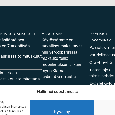
KA JA KUSTANNUKSET
MAKSUTAVAT
PIKALINKIT
pääsääntöinen
Käytössämme on
Kokemuksia
 on 7 arkipäivää.
turvalliset maksutavat
Palautus ilmoi
niin verkkopankissa,
Vaurioilmoitus
ilauksissa toimituskulut
maksukorteilla,
Ota yhteyttä
mobiilimaksuilla, kuin
Tietosuoja &
myös Klarnan
oimitetaan
toimitusehdot
laskutuksen kautta.
sti kotiintoimitettuna.
Evästekäytänt
Maksutavat tarjoaa Viva
Oxford vai H
Hallinnoi suostumusta
Wallet
tä,
hyväksyminen antaa
öllisiä tunnuksia
Hyväksy