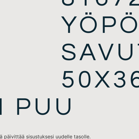
YÖPÖ
SAVU
50X3
N PUU
 päivittää sisustuksesi uudelle tasolle.