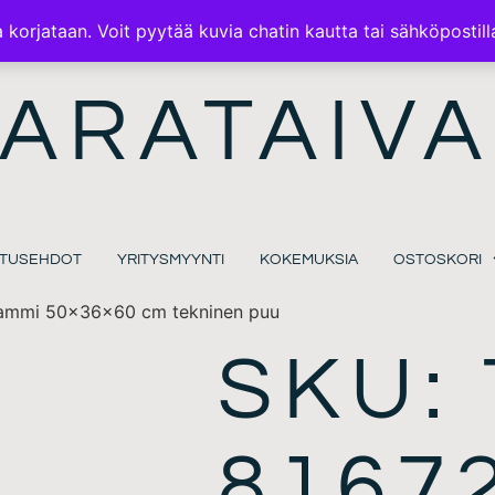
ILMAINEN TOIMITUS 100€ TILAUKSISSA
korjataan. Voit pyytää kuvia chatin kautta tai sähköpostill
ARATAIVA
MITUSEHDOT
YRITYSMYYNTI
KOKEMUKSIA
OSTOSKORI
ammi 50x36x60 cm tekninen puu
SKU: 
8167