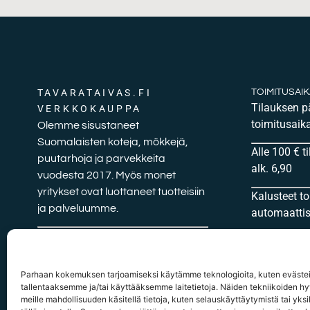
TAVARATAIVAS.FI
TOIMITUSAI
Tilauksen 
VERKKOKAUPPA
toimitusaika
Olemme sisustaneet
Suomalaisten koteja, mökkejä,
Alle 100 € t
puutarhoja ja parvekkeita
alk. 6,90
vuodesta 2017. Myös monet
yritykset ovat luottaneet tuotteisiin
Kalusteet t
ja palveluumme.
automaattise
Autamme sinua mielellään
tuotteiden valinnassa sekä muissa
mietityttävissä kysymyksissä.
Parhaan kokemuksen tarjoamiseksi käytämme teknologioita, kuten evästei
tallentaaksemme ja/tai käyttääksemme laitetietoja. Näiden tekniikoiden 
meille mahdollisuuden käsitellä tietoja, kuten selauskäyttäytymistä tai yksil