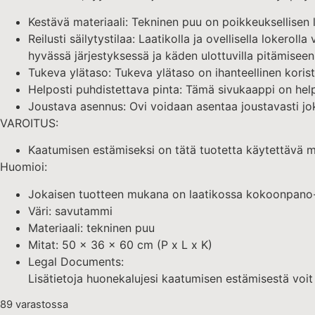
Kestävä materiaali: Tekninen puu on poikkeuksellisen l
Reilusti säilytystilaa: Laatikolla ja ovellisella lokerolla
hyvässä järjestyksessä ja käden ulottuvilla pitämiseen
Tukeva ylätaso: Tukeva ylätaso on ihanteellinen korist
Helposti puhdistettava pinta: Tämä sivukaappi on helpp
Joustava asennus: Ovi voidaan asentaa joustavasti jok
VAROITUS:
Kaatumisen estämiseksi on tätä tuotetta käytettävä mu
Huomioi:
Jokaisen tuotteen mukana on laatikossa kokoonpano-
Väri: savutammi
Materiaali: tekninen puu
Mitat: 50 x 36 x 60 cm (P x L x K)
Legal Documents:
Lisätietoja huonekalujesi kaatumisen estämisestä voi
89 varastossa