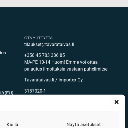
OTA YHTEYTTÄ
tilaukset@tavarataivas.fi
tus
+358 45 783 386 85
MA-PE 10-14 Huom! Emme voi ottaa
palautus ilmoituksia vastaan puhelimitse.
Tavarataivas.fi / Importxx Oy
3187020-1
ö (EU)
DPE kangas?
Kiellä
Näytä asetukset