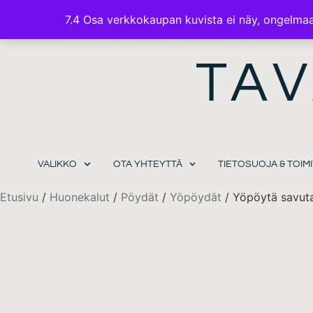
7.4 Osa verkkokaupan kuvista ei näy, ongelmaa 
TAV
VALIKKO
OTA YHTEYTTÄ
TIETOSUOJA & TOI
Etusivu
/
Huonekalut
/
Pöydät
/
Yöpöydät
/ Yöpöytä savut