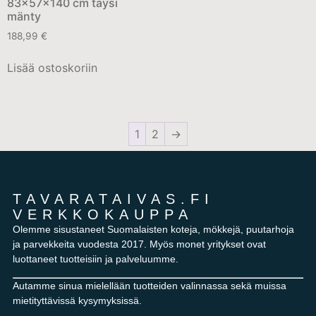
83x57x140 cm täysi
mänty
188,99
€
Lisää ostoskoriin
1
2
→
TAVARATAIVAS.FI
VERKKOKAUPPA
Olemme sisustaneet Suomalaisten koteja, mökkejä, puutarhoja
ja parvekkeita vuodesta 2017. Myös monet yritykset ovat
luottaneet tuotteisiin ja palveluumme.
Autamme sinua mielellään tuotteiden valinnassa sekä muissa
mietityttävissä kysymyksissä.