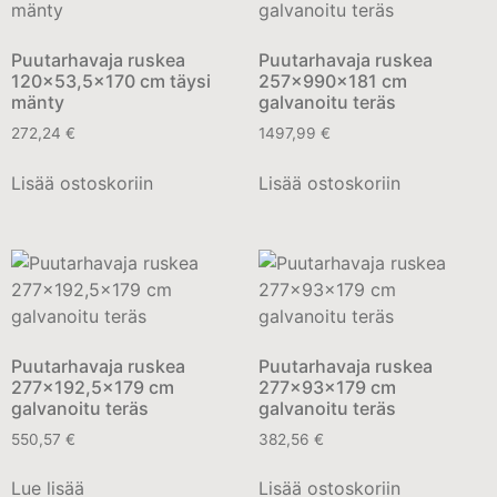
Puutarhavaja ruskea
Puutarhavaja ruskea
120×53,5×170 cm täysi
257x990x181 cm
mänty
galvanoitu teräs
272,24
€
1497,99
€
Lisää ostoskoriin
Lisää ostoskoriin
Puutarhavaja ruskea
Puutarhavaja ruskea
277×192,5×179 cm
277x93x179 cm
galvanoitu teräs
galvanoitu teräs
550,57
€
382,56
€
Lue lisää
Lisää ostoskoriin