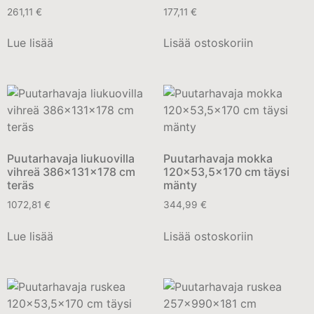
261,11
€
177,11
€
Lue lisää
Lisää ostoskoriin
Puutarhavaja liukuovilla
Puutarhavaja mokka
vihreä 386x131x178 cm
120×53,5×170 cm täysi
teräs
mänty
1072,81
€
344,99
€
Lue lisää
Lisää ostoskoriin