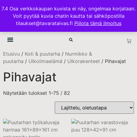
ILMAINEN TOIMITUS 100€ TILAUKSISSA
7.4 Osa verkkokaupan kuvista ei näy, ongelmaa korjataan.
Voit pyytää kuvia chatin kautta tai sähköpostilla
TAVARATAIVAS.FI
tilaukset@tavarataivas.fi
Piilota tämä ilmoitus
OTA YHTEYTTÄ
TIETOSUOJA & TOIMITUSEHDOT
Etusivu
/
Koti & puutarha
/
Nurmikko &
puutarha
/
Ulkoilmaelämä
/
Ulkorakenteet
/ Pihavajat
Pihavajat
Näytetään tulokset 1–75 / 82