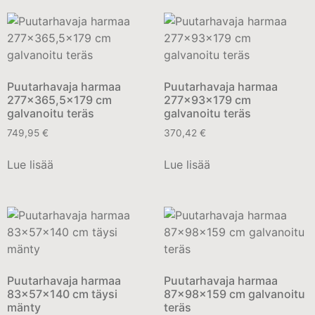
Puutarhavaja harmaa
Puutarhavaja harmaa
277×365,5×179 cm
277x93x179 cm
galvanoitu teräs
galvanoitu teräs
749,95
€
370,42
€
Lue lisää
Lue lisää
Puutarhavaja harmaa
Puutarhavaja harmaa
83x57x140 cm täysi
87x98x159 cm galvanoitu
mänty
teräs