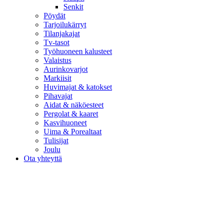
Senkit
Pöydät
Tarjoilukärryt
Tilanjakajat
Tv-tasot
Työhuoneen kalusteet
Valaistus
Aurinkovarjot
Markiisit
Huvimajat & katokset
Pihavajat
Aidat & näköesteet
Pergolat & kaaret
Kasvihuoneet
Uima & Porealtaat
Tulisijat
Joulu
Ota yhteyttä