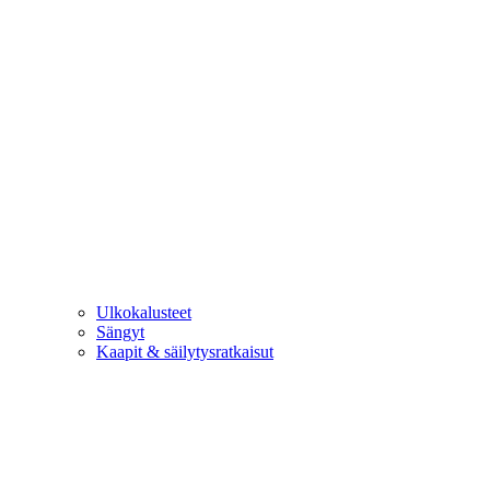
Ulkokalusteet
Sängyt
Kaapit & säilytysratkaisut