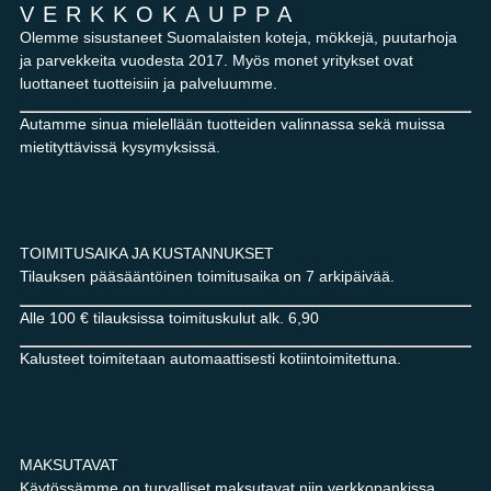
VERKKOKAUPPA
Olemme sisustaneet Suomalaisten koteja, mökkejä, puutarhoja
ja parvekkeita vuodesta 2017. Myös monet yritykset ovat
luottaneet tuotteisiin ja palveluumme.
Autamme sinua mielellään tuotteiden valinnassa sekä muissa
mietityttävissä kysymyksissä.
TOIMITUSAIKA JA KUSTANNUKSET
Tilauksen pääsääntöinen toimitusaika on 7 arkipäivää.
Alle 100 € tilauksissa toimituskulut alk. 6,90
Kalusteet toimitetaan automaattisesti kotiintoimitettuna.
MAKSUTAVAT
Käytössämme on turvalliset maksutavat niin verkkopankissa,