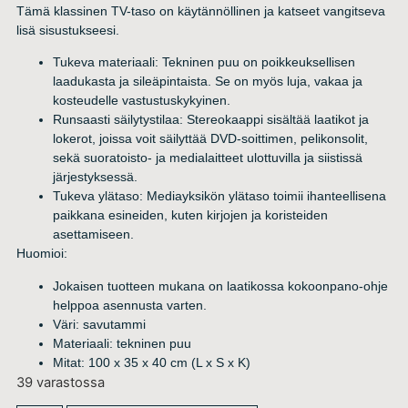
Tämä klassinen TV-taso on käytännöllinen ja katseet vangitseva
lisä sisustukseesi.
Tukeva materiaali: Tekninen puu on poikkeuksellisen
laadukasta ja sileäpintaista. Se on myös luja, vakaa ja
kosteudelle vastustuskykyinen.
Runsaasti säilytystilaa: Stereokaappi sisältää laatikot ja
lokerot, joissa voit säilyttää DVD-soittimen, pelikonsolit,
sekä suoratoisto- ja medialaitteet ulottuvilla ja siistissä
järjestyksessä.
Tukeva ylätaso: Mediayksikön ylätaso toimii ihanteellisena
paikkana esineiden, kuten kirjojen ja koristeiden
asettamiseen.
Huomioi:
Jokaisen tuotteen mukana on laatikossa kokoonpano-ohje
helppoa asennusta varten.
Väri: savutammi
Materiaali: tekninen puu
Mitat: 100 x 35 x 40 cm (L x S x K)
39 varastossa