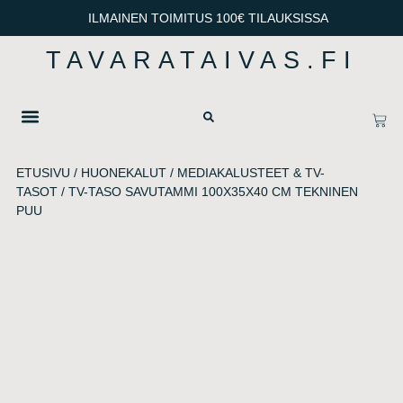
ILMAINEN TOIMITUS 100€ TILAUKSISSA
TAVARATAIVAS.FI
OTA YHTEYTTÄ
TIETOSUOJA & TOIMITUSEHDOT
ETUSIVU
/
HUONEKALUT
/
MEDIAKALUSTEET & TV-
TASOT
/ TV-TASO SAVUTAMMI 100X35X40 CM TEKNINEN
PUU