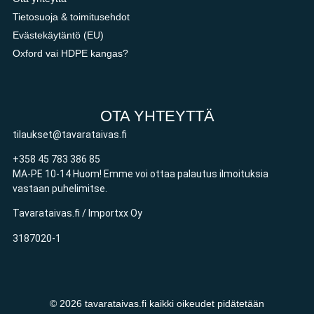
Tietosuoja & toimitusehdot
Evästekäytäntö (EU)
Oxford vai HDPE kangas?
OTA YHTEYTTÄ
tilaukset@tavarataivas.fi
+358 45 783 386 85
MA-PE 10-14 Huom! Emme voi ottaa palautus ilmoituksia
vastaan puhelimitse.
Tavarataivas.fi / Importxx Oy
3187020-1
© 2026 tavarataivas.fi kaikki oikeudet pidätetään