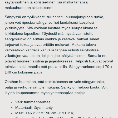
käytännöllinen ja koristeellinen lisä minkä tahansa
makuuhuoneen sisustukseen.
Sängyssä on tyylikkäästi suunniteltu puumajatyylinen runko,
johon voit ripustaa sängynverhot luodaksesi lapsellesi
yksityisyyttä. Sitä voidaan käyttää myös lukupaikkana tai
leikkitalona lapsellesi. Täydestä männystä valmistettu
sängynrunko on erittäin vankka ja kestävä. Vahvat säleet
tarjoavat tukea ja ovat erittäin mukavat. Mukana tuleva
vetolaatikko kahdella kahvalla tarjoaa reilusti säilytystilaa
viikattujen vaatteiden, lelujen, jne. säilyttämiseen. Samalla ne
pitävät huoneen siistinä ja järjestyksessä. Helposti liukuvat pyörät
toimivat sekä matolla että puulattioilla. Sängynrunkoon sopii 70 x
140 cm kokoinen patja.
Otathan huomioon, että toimituksessa on vain sängynrunko;
patja ja verhot eivät tule mukana. Sänky on helppo koota. Voit
löytää kaupastamme myös yhteensopivia patjoja.
Väri: tummanharmaa
Materiaali: täysi mänty
Mitat: 146 x 77 x 190 cm (P x L x K)