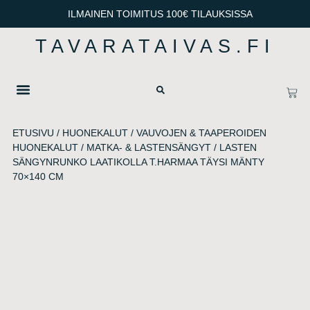
ILMAINEN TOIMITUS 100€ TILAUKSISSA
TAVARATAIVAS.FI
OTA YHTEYTTÄ
TIETOSUOJA & TOIMITUSEHDOT
ETUSIVU
/
HUONEKALUT
/
VAUVOJEN & TAAPEROIDEN
HUONEKALUT
/
MATKA- & LASTENSÄNGYT
/ LASTEN
SÄNGYNRUNKO LAATIKOLLA T.HARMAA TÄYSI MÄNTY
70×140 CM