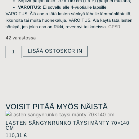
Sopiva patjan koko: 70 x 140 cm (L x P) (patja ei mukana)
VAROITUS:
Ei sovellu alle 4-vuotiaille lapsille.
VAROITUS. Älä aseta tätä lasten sänkyä lähelle lämmönlähteitä,
ikkunoita tai muita huonekaluja. VAROITUS. Älä käytä tätä lasten
sänkyä, jos jokin osa on Rikki, revennyt tai kateissa.
GPSR
42 varastossa
LISÄÄ OSTOSKORIIN
VOISIT PITÄÄ MYÖS NÄISTÄ
LASTEN SÄNGYNRUNKO TÄYSI MÄNTY 70×140
CM
110,31
€