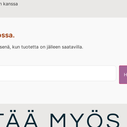
n kanssa
ossa.
nä, kun tuotetta on jälleen saatavilla.
ITÄÄ MYÖS