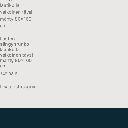
Lasten
sängynrunko
laatikolla
valkoinen täysi
mänty 80×160
cm
249,98
€
Lisää ostoskoriin