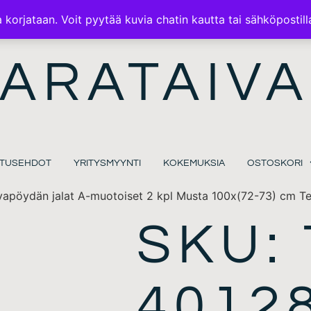
ILMAINEN TOIMITUS 100€ TILAUKSISSA
korjataan. Voit pyytää kuvia chatin kautta tai sähköpostill
ARATAIVA
MITUSEHDOT
YRITYSMYYNTI
KOKEMUKSIA
OSTOSKORI
apöydän jalat A-muotoiset 2 kpl Musta 100x(72-73) cm Te
SKU: 
4012