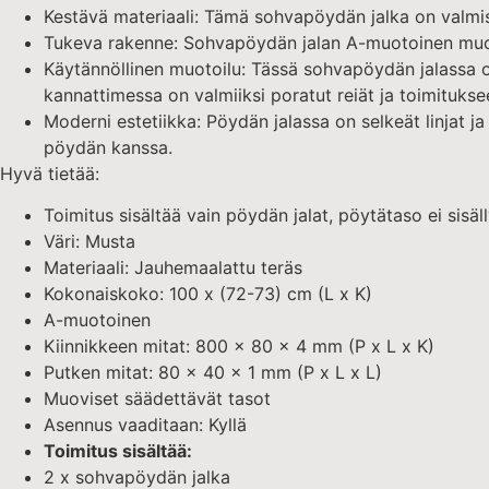
Kestävä materiaali: Tämä sohvapöydän jalka on valmist
Tukeva rakenne: Sohvapöydän jalan A-muotoinen muoto
Käytännöllinen muotoilu: Tässä sohvapöydän jalassa on 
kannattimessa on valmiiksi poratut reiät ja toimituksee
Moderni estetiikka: Pöydän jalassa on selkeät linjat 
pöydän kanssa.
Hyvä tietää:
Toimitus sisältää vain pöydän jalat, pöytätaso ei sisäl
Väri: Musta
Materiaali: Jauhemaalattu teräs
Kokonaiskoko: 100 x (72-73) cm (L x K)
A-muotoinen
Kiinnikkeen mitat: 800 x 80 x 4 mm (P x L x K)
Putken mitat: 80 x 40 x 1 mm (P x L x L)
Muoviset säädettävät tasot
Asennus vaaditaan: Kyllä
Toimitus sisältää:
2 x sohvapöydän jalka