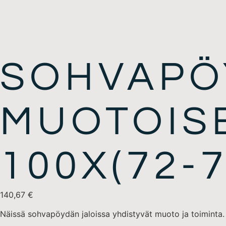
SOHVAPÖ
MUOTOISE
100X(72-
140,67
€
Näissä sohvapöydän jaloissa yhdistyvät muoto ja toiminta.