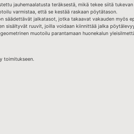
ettu jauhemaalatusta teräksestä, mikä tekee siitä tukevan j
ilu varmistaa, että se kestää raskaan pöytätason.
säädettävät jalkatasot, jotka takaavat vakauden myös epätas
n sisältyvät ruuvit, joilla voidaan kiinnittää jalka pöytälevy
ja geometrinen muotoilu parantamaan huonekalun yleisilmett
ly toimitukseen.