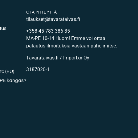
OTA YHTEYTTÄ
tilaukset@tavarataivas.fi
tus
+358 45 783 386 85
MA-PE 10-14 Huom! Emme voi ottaa
palautus ilmoituksia vastaan puhelimitse.
Tavarataivas.fi / Importxx Oy
3187020-1
ö (EU)
DPE kangas?