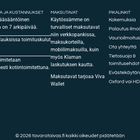
KA JA KUSTANNUKSET
MAKSUTAVAT
PIKALINKIT
pääsääntöinen
Käytössämme on
Kokemuksia
 on 7 arkipäivää.
turvalliset maksutavat
Palautus ilmoi
niin verkkopankissa,
Vaurioilmoitus
ilauksissa toimituskulut
maksukorteilla,
Ota yhteyttä
mobiilimaksuilla, kuin
Tietosuoja &
myös Klarnan
oimitetaan
toimitusehdot
laskutuksen kautta.
sti kotiintoimitettuna.
Evästekäytänt
Maksutavat tarjoaa Viva
Oxford vai H
Wallet
© 2026 tavarataivas.fi kaikki oikeudet pidätetään