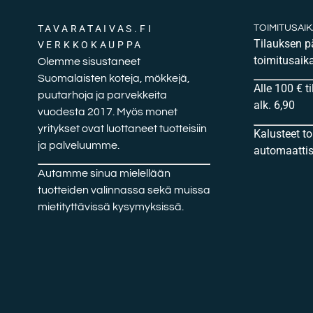
TAVARATAIVAS.FI
TOIMITUSAI
Tilauksen 
VERKKOKAUPPA
toimitusaika
Olemme sisustaneet
Suomalaisten koteja, mökkejä,
Alle 100 € t
puutarhoja ja parvekkeita
alk. 6,90
vuodesta 2017. Myös monet
yritykset ovat luottaneet tuotteisiin
Kalusteet t
ja palveluumme.
automaattise
Autamme sinua mielellään
tuotteiden valinnassa sekä muissa
mietityttävissä kysymyksissä.