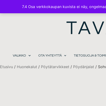
7.4 Osa verkkokaupan kuvista ei näy, ongelmaa 
TAV
VALIKKO
OTA YHTEYTTÄ
TIETOSUOJA & TOI
Etusivu
/
Huonekalut
/
Pöytätarvikkeet
/
Pöydänjalat
/ Sohv