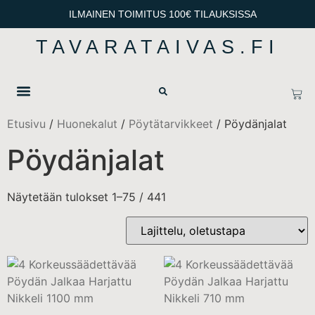
ILMAINEN TOIMITUS 100€ TILAUKSISSA
TAVARATAIVAS.FI
OTA YHTEYTTÄ
TIETOSUOJA & TOIMITUSEHDOT
Etusivu
/
Huonekalut
/
Pöytätarvikkeet
/ Pöydänjalat
Pöydänjalat
Näytetään tulokset 1–75 / 441