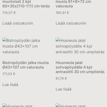
muotoiset 2 kpl
musta 61x8x72 cm
60x35x(110-111) cm teräs
valurauta
174,07
€
160,91
€
Lisää ostoskoriin
Lisää ostoskoriin
Bistropöydän jalka musta
Hiusneula jalat
Ø43×107 cm valurauta
sohvapöydälle 4 kpl
antrasiitti 30 cm umpiteräs
171,03
€
61,74
€
Lue lisää
Lue lisää