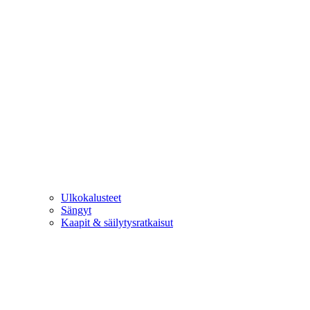
Ulkokalusteet
Sängyt
Kaapit & säilytysratkaisut