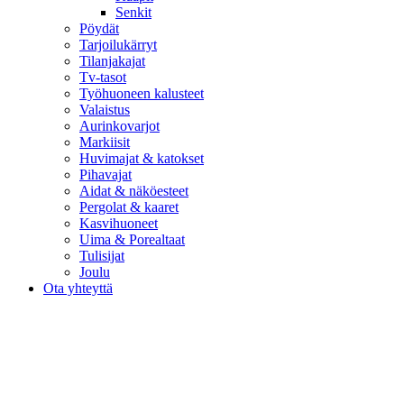
Senkit
Pöydät
Tarjoilukärryt
Tilanjakajat
Tv-tasot
Työhuoneen kalusteet
Valaistus
Aurinkovarjot
Markiisit
Huvimajat & katokset
Pihavajat
Aidat & näköesteet
Pergolat & kaaret
Kasvihuoneet
Uima & Porealtaat
Tulisijat
Joulu
Ota yhteyttä