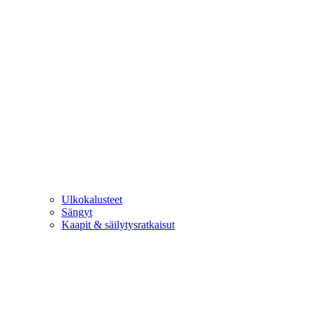
Ulkokalusteet
Sängyt
Kaapit & säilytysratkaisut