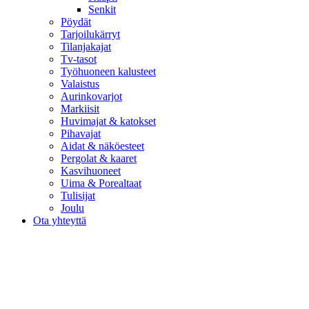
Senkit
Pöydät
Tarjoilukärryt
Tilanjakajat
Tv-tasot
Työhuoneen kalusteet
Valaistus
Aurinkovarjot
Markiisit
Huvimajat & katokset
Pihavajat
Aidat & näköesteet
Pergolat & kaaret
Kasvihuoneet
Uima & Porealtaat
Tulisijat
Joulu
Ota yhteyttä