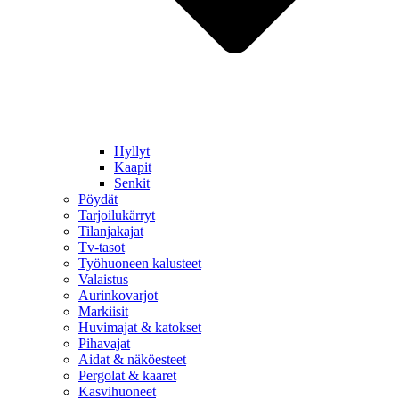
Hyllyt
Kaapit
Senkit
Pöydät
Tarjoilukärryt
Tilanjakajat
Tv-tasot
Työhuoneen kalusteet
Valaistus
Aurinkovarjot
Markiisit
Huvimajat & katokset
Pihavajat
Aidat & näköesteet
Pergolat & kaaret
Kasvihuoneet