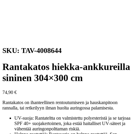
SKU: TAV-4008644
Rantakatos hiekka-ankkureilla
sininen 304×300 cm
74,90
€
Rantakatos on ihanteellinen rentoutumiseen ja hauskanpitoon
rannalla, tai retkeilyyn ilman huolta auringossa palamisesta.
UV-suoja: Rantateltta on valmistettu polyesteristä ja se tarjoaa
SPF 40+ suojakertoimen, joka estää haitalliset UV-säteet ja
vähentää auringonpolttaman riskiä.