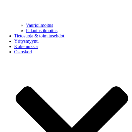
Vaurioilmoitus
Palautus ilmoitus
Tietosuoja & toimitusehdot
Yritysmyynti
Kokemuksia
Ostoskori