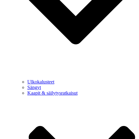
Ulkokalusteet
Sängyt
Kaapit & säilytysratkaisut