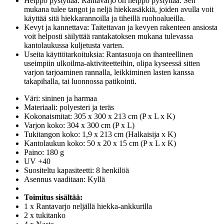
Helppo pystyttää: Rantavarjo on helppo pystyttää. Sen
mukana tulee tangot ja neljä hiekkasäkkiä, joiden avulla voit
käyttää sitä hiekkarannoilla ja tiheillä ruohoalueilla.
Kevyt ja kannettava: Taitettavan ja kevyen rakenteen ansiosta
voit helposti säilyttää rantakatoksen mukana tulevassa
kantolaukussa kuljetusta varten.
Useita käyttötarkoituksia: Rantasuoja on ihanteellinen
useimpiin ulkoilma-aktiviteetteihin, olipa kyseessä sitten
varjon tarjoaminen rannalla, leikkiminen lasten kanssa
takapihalla, tai luonnossa patikointi.
Väri: sininen ja harmaa
Materiaali: polyesteri ja teräs
Kokonaismitat: 305 x 300 x 213 cm (P x L x K)
Varjon koko: 304 x 300 cm (P x L)
Tukitangon koko: 1,9 x 213 cm (Halkaisija x K)
Kantolaukun koko: 50 x 20 x 15 cm (P x L x K)
Paino: 180 g
UV +40
Suositeltu kapasiteetti: 8 henkilöä
Asennus vaaditaan: Kyllä
Toimitus sisältää:
1 x Rantavarjo neljällä hiekka-ankkurilla
2 x tukitanko