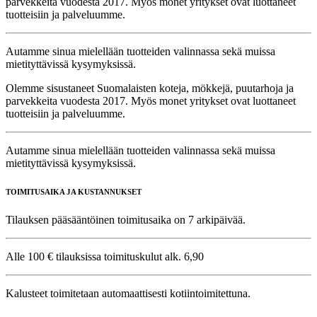
parvekkeita vuodesta 2017. Myös monet yritykset ovat luottaneet
tuotteisiin ja palveluumme.
Autamme sinua mielellään tuotteiden valinnassa sekä muissa
mietityttävissä kysymyksissä.
Olemme sisustaneet Suomalaisten koteja, mökkejä, puutarhoja ja
parvekkeita vuodesta 2017. Myös monet yritykset ovat luottaneet
tuotteisiin ja palveluumme.
Autamme sinua mielellään tuotteiden valinnassa sekä muissa
mietityttävissä kysymyksissä.
TOIMITUSAIKA JA KUSTANNUKSET
Tilauksen pääsääntöinen toimitusaika on 7 arkipäivää.
Alle 100 € tilauksissa toimituskulut alk. 6,90
Kalusteet toimitetaan automaattisesti kotiintoimitettuna.