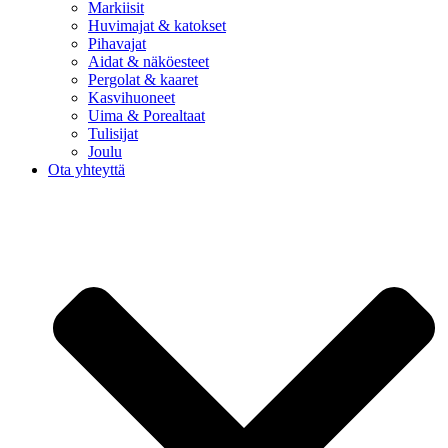
Markiisit
Huvimajat & katokset
Pihavajat
Aidat & näköesteet
Pergolat & kaaret
Kasvihuoneet
Uima & Porealtaat
Tulisijat
Joulu
Ota yhteyttä