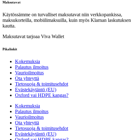
Maksutavat
Käytössämme on turvalliset maksutavat niin verkkopankissa,
maksukorteilla, mobiilimaksuilla, kuin myös Klarnan laskutuksen
kautta.
Maksutavat tarjoaa Viva Wallet
Pikalinkit
Kokemuksia
Palautus ilmoitus
Vaurioilmoitus
Ota yhteyttä
Tietosuoja & toimitusehdot
Evästekäytäntö (EU)
Oxford vai HDPE kangas?
Kokemuksia
Palautus ilmoitus
Vaurioilmoitus
Ota yhteyttä
Tietosuoja & toimitusehdot
Evästekäytäntö (EU)
Oxford vai HDPE kangas?