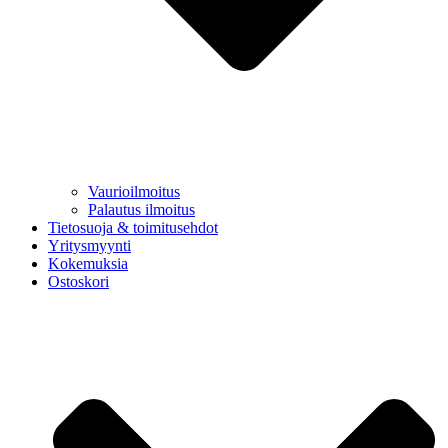
Vaurioilmoitus
Palautus ilmoitus
Tietosuoja & toimitusehdot
Yritysmyynti
Kokemuksia
Ostoskori