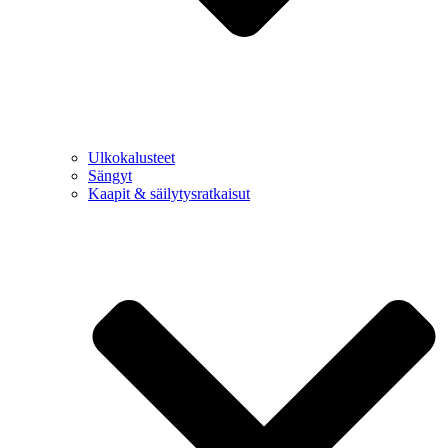
Ulkokalusteet
Sängyt
Kaapit & säilytysratkaisut