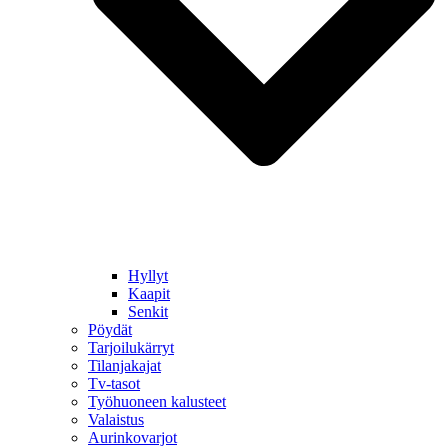
Hyllyt
Kaapit
Senkit
Pöydät
Tarjoilukärryt
Tilanjakajat
Tv-tasot
Työhuoneen kalusteet
Valaistus
Aurinkovarjot