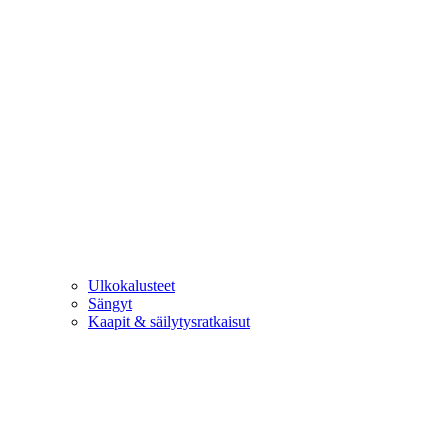
Ulkokalusteet
Sängyt
Kaapit & säilytysratkaisut