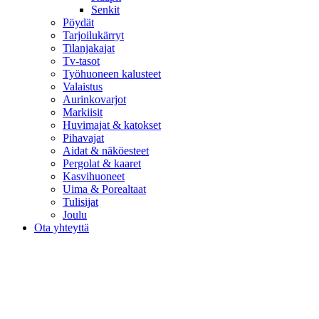
Senkit
Pöydät
Tarjoilukärryt
Tilanjakajat
Tv-tasot
Työhuoneen kalusteet
Valaistus
Aurinkovarjot
Markiisit
Huvimajat & katokset
Pihavajat
Aidat & näköesteet
Pergolat & kaaret
Kasvihuoneet
Uima & Porealtaat
Tulisijat
Joulu
Ota yhteyttä