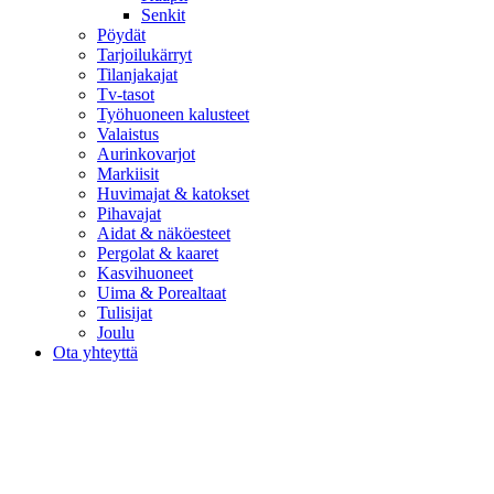
Senkit
Pöydät
Tarjoilukärryt
Tilanjakajat
Tv-tasot
Työhuoneen kalusteet
Valaistus
Aurinkovarjot
Markiisit
Huvimajat & katokset
Pihavajat
Aidat & näköesteet
Pergolat & kaaret
Kasvihuoneet
Uima & Porealtaat
Tulisijat
Joulu
Ota yhteyttä