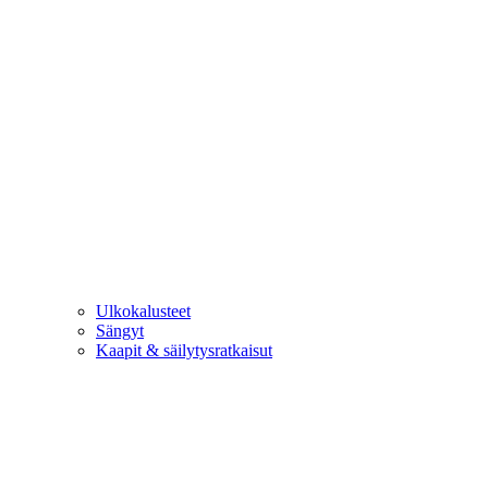
Ulkokalusteet
Sängyt
Kaapit & säilytysratkaisut