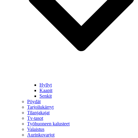
Hyllyt
Kaapit
Senkit
Pöydät
Tarjoilukärryt
Tilanjakajat
Tv-tasot
Työhuoneen kalusteet
Valaistus
Aurinkovarjot