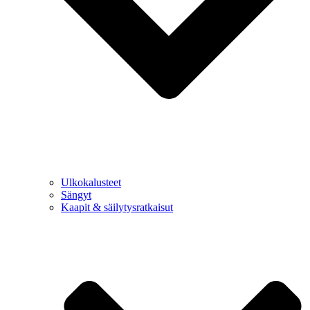
Ulkokalusteet
Sängyt
Kaapit & säilytysratkaisut