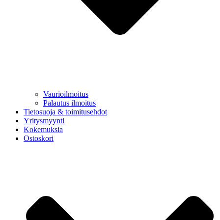
Vaurioilmoitus
Palautus ilmoitus
Tietosuoja & toimitusehdot
Yritysmyynti
Kokemuksia
Ostoskori