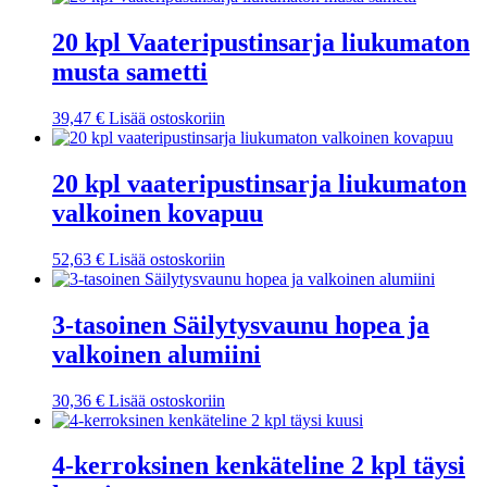
20 kpl Vaateripustinsarja liukumaton
musta sametti
39,47
€
Lisää ostoskoriin
20 kpl vaateripustinsarja liukumaton
valkoinen kovapuu
52,63
€
Lisää ostoskoriin
3-tasoinen Säilytysvaunu hopea ja
valkoinen alumiini
30,36
€
Lisää ostoskoriin
4-kerroksinen kenkäteline 2 kpl täysi