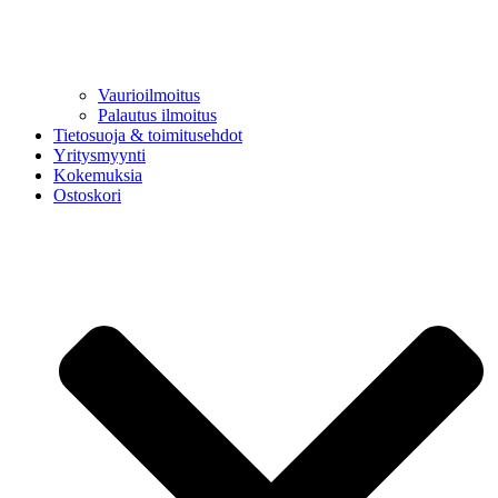
Vaurioilmoitus
Palautus ilmoitus
Tietosuoja & toimitusehdot
Yritysmyynti
Kokemuksia
Ostoskori