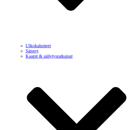
Ulkokalusteet
Sängyt
Kaapit & säilytysratkaisut