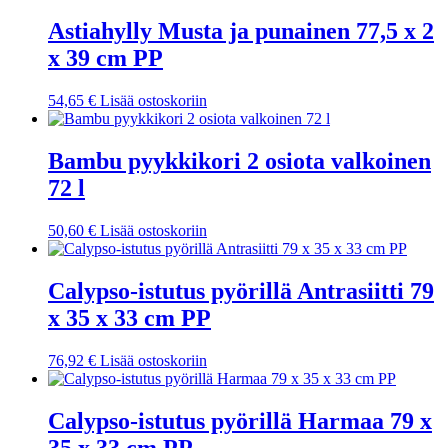
Astiahylly Musta ja punainen 77,5 x 2
x 39 cm PP
54,65
€
Lisää ostoskoriin
Bambu pyykkikori 2 osiota valkoinen
72 l
50,60
€
Lisää ostoskoriin
Calypso-istutus pyörillä Antrasiitti 79
x 35 x 33 cm PP
76,92
€
Lisää ostoskoriin
Calypso-istutus pyörillä Harmaa 79 x
35 x 33 cm PP