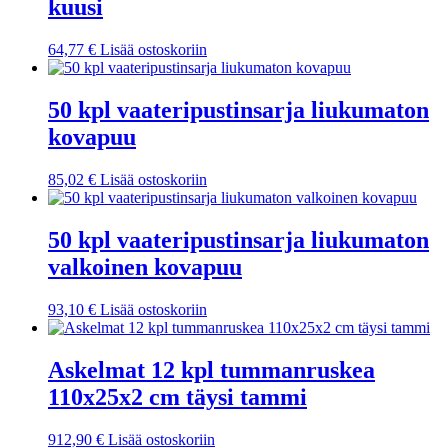
kuusi
64,77
€
Lisää ostoskoriin
50 kpl vaateripustinsarja liukumaton
kovapuu
85,02
€
Lisää ostoskoriin
50 kpl vaateripustinsarja liukumaton
valkoinen kovapuu
93,10
€
Lisää ostoskoriin
Askelmat 12 kpl tummanruskea
110x25x2 cm täysi tammi
912,90
€
Lisää ostoskoriin