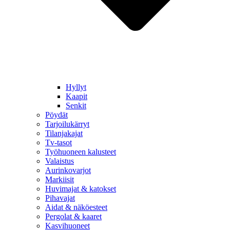
Hyllyt
Kaapit
Senkit
Pöydät
Tarjoilukärryt
Tilanjakajat
Tv-tasot
Työhuoneen kalusteet
Valaistus
Aurinkovarjot
Markiisit
Huvimajat & katokset
Pihavajat
Aidat & näköesteet
Pergolat & kaaret
Kasvihuoneet