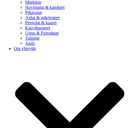
Markiisit
Huvimajat & katokset
Pihavajat
Aidat & näköesteet
Pergolat & kaaret
Kasvihuoneet
Uima & Porealtaat
Tulisijat
Joulu
Ota yhteyttä