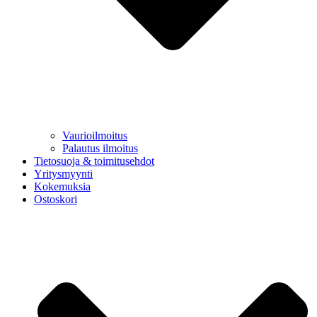
Vaurioilmoitus
Palautus ilmoitus
Tietosuoja & toimitusehdot
Yritysmyynti
Kokemuksia
Ostoskori