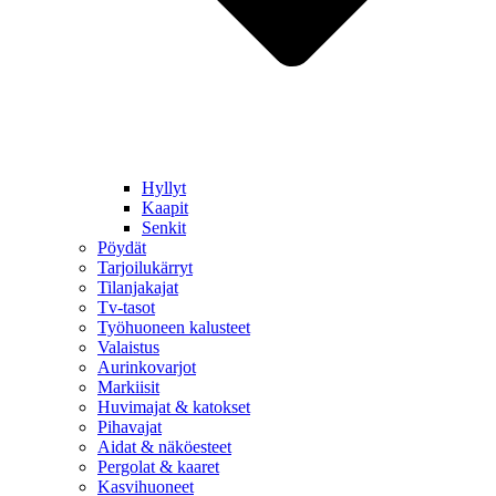
Hyllyt
Kaapit
Senkit
Pöydät
Tarjoilukärryt
Tilanjakajat
Tv-tasot
Työhuoneen kalusteet
Valaistus
Aurinkovarjot
Markiisit
Huvimajat & katokset
Pihavajat
Aidat & näköesteet
Pergolat & kaaret
Kasvihuoneet