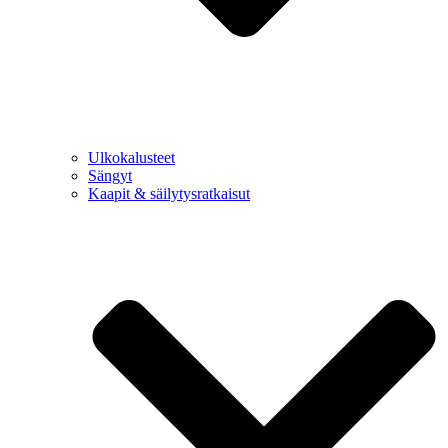
Ulkokalusteet
Sängyt
Kaapit & säilytysratkaisut