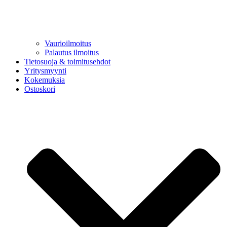
Vaurioilmoitus
Palautus ilmoitus
Tietosuoja & toimitusehdot
Yritysmyynti
Kokemuksia
Ostoskori