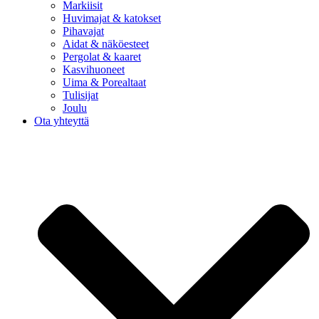
Markiisit
Huvimajat & katokset
Pihavajat
Aidat & näköesteet
Pergolat & kaaret
Kasvihuoneet
Uima & Porealtaat
Tulisijat
Joulu
Ota yhteyttä