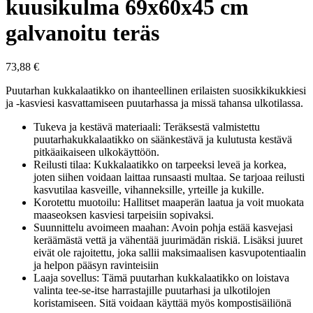
kuusikulma 69x60x45 cm
galvanoitu teräs
73,88
€
Puutarhan kukkalaatikko on ihanteellinen erilaisten suosikkikukkiesi
ja -kasviesi kasvattamiseen puutarhassa ja missä tahansa ulkotilassa.
Tukeva ja kestävä materiaali: Teräksestä valmistettu
puutarhakukkalaatikko on säänkestävä ja kulutusta kestävä
pitkäaikaiseen ulkokäyttöön.
Reilusti tilaa: Kukkalaatikko on tarpeeksi leveä ja korkea,
joten siihen voidaan laittaa runsaasti multaa. Se tarjoaa reilusti
kasvutilaa kasveille, vihanneksille, yrteille ja kukille.
Korotettu muotoilu: Hallitset maaperän laatua ja voit muokata
maaseoksen kasviesi tarpeisiin sopivaksi.
Suunnittelu avoimeen maahan: Avoin pohja estää kasvejasi
keräämästä vettä ja vähentää juurimädän riskiä. Lisäksi juuret
eivät ole rajoitettu, joka sallii maksimaalisen kasvupotentiaalin
ja helpon pääsyn ravinteisiin
Laaja sovellus: Tämä puutarhan kukkalaatikko on loistava
valinta tee-se-itse harrastajille puutarhasi ja ulkotilojen
koristamiseen. Sitä voidaan käyttää myös kompostisäiliönä