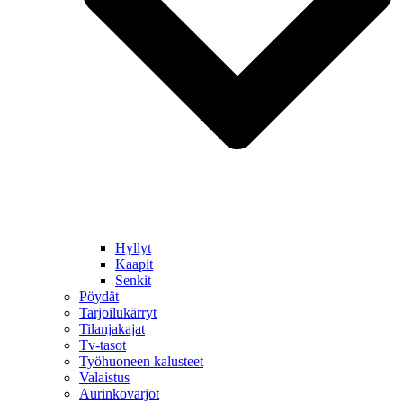
Hyllyt
Kaapit
Senkit
Pöydät
Tarjoilukärryt
Tilanjakajat
Tv-tasot
Työhuoneen kalusteet
Valaistus
Aurinkovarjot