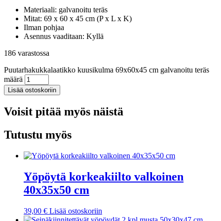
Materiaali: galvanoitu teräs
Mitat: 69 x 60 x 45 cm (P x L x K)
Ilman pohjaa
Asennus vaaditaan: Kyllä
186 varastossa
Puutarhakukkalaatikko kuusikulma 69x60x45 cm galvanoitu teräs
määrä
Lisää ostoskoriin
Voisit pitää myös näistä
Tutustu myös
Yöpöytä korkeakiilto valkoinen
40x35x50 cm
39,00
€
Lisää ostoskoriin