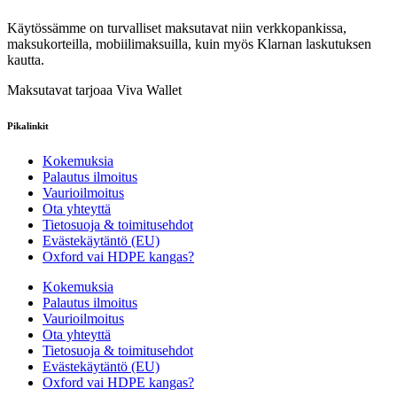
Käytössämme on turvalliset maksutavat niin verkkopankissa,
maksukorteilla, mobiilimaksuilla, kuin myös Klarnan laskutuksen
kautta.
Maksutavat tarjoaa Viva Wallet
Pikalinkit
Kokemuksia
Palautus ilmoitus
Vaurioilmoitus
Ota yhteyttä
Tietosuoja & toimitusehdot
Evästekäytäntö (EU)
Oxford vai HDPE kangas?
Kokemuksia
Palautus ilmoitus
Vaurioilmoitus
Ota yhteyttä
Tietosuoja & toimitusehdot
Evästekäytäntö (EU)
Oxford vai HDPE kangas?