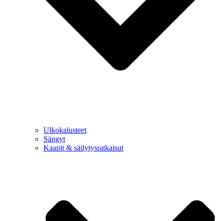
Ulkokalusteet
Sängyt
Kaapit & säilytysratkaisut