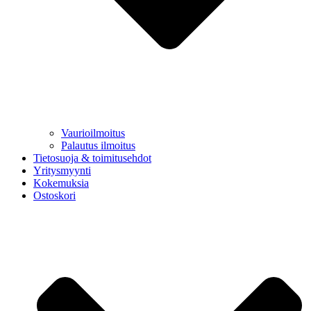
Vaurioilmoitus
Palautus ilmoitus
Tietosuoja & toimitusehdot
Yritysmyynti
Kokemuksia
Ostoskori