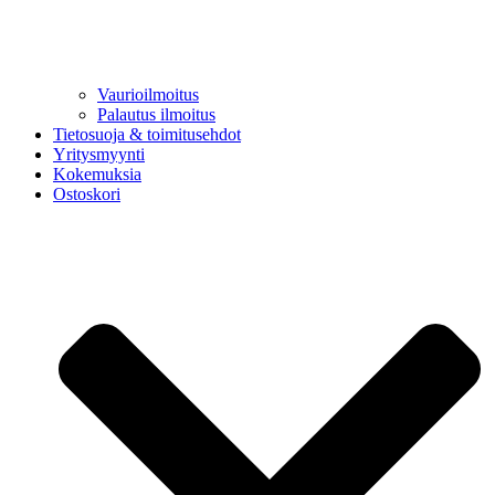
Vaurioilmoitus
Palautus ilmoitus
Tietosuoja & toimitusehdot
Yritysmyynti
Kokemuksia
Ostoskori