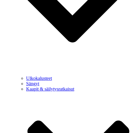
Ulkokalusteet
Sängyt
Kaapit & säilytysratkaisut