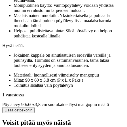
seuraavasta.
Monipuolinen käyttö: Vaihtopöytälevy voidaan yhdistää
moniin eri alustoihin tarpeidesi mukaan.
Maalaismainen muotoilu: Yksinkertaisella ja puhtaalla
ilmeellään tämä puinen pöytälevy lisää maalaischarmia
ruokailutiloihisi.
Helposti puhdistettava pinta: Sileä pöytälevy on helppo
puhdistaa kostealla liinalla.
Hyvä tietää:
Jokainen kappale on ainutlaatuisen eroavilla väreillä ja
puunsyillä. Toimitus on sattumanvarainen, tämä takaa
tuotteesi erityisyyden ja ainutlaatuisuuden.
Materiaali: luonnollisesti viimeistelty mangopuu
Mitat: 90 x 60 x 3,8 cm (P x L x Paks.)
Toimitus sisältää vain pöytälevyn
1 varastossa
Pöytälevy 90x60x3,8 cm suorakaide täysi mangopuu määrä
Lisää ostoskoriin
Voisit pitää myös näistä