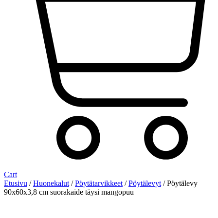
Cart
Etusivu
/
Huonekalut
/
Pöytätarvikkeet
/
Pöytälevyt
/ Pöytälevy
90x60x3,8 cm suorakaide täysi mangopuu