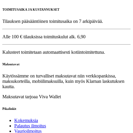
TOIMITUSAIKA JA KUSTANNUKSET
Tilauksen pääsääntöinen toimitusaika on 7 arkipäivää.
Alle 100 € tilauksissa toimituskulut alk. 6,90
Kalusteet toimitetaan automaattisesti kotiintoimitettuna.
Maksutavat
Käytössämme on turvalliset maksutavat niin verkkopankissa,
maksukorteilla, mobiilimaksuilla, kuin myös Klarnan laskutuksen
kautta.
Maksutavat tarjoaa Viva Wallet
Pikalinkit
Kokemuksia
Palautus ilmoitus
Vaurioilmoitus