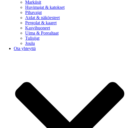
Markiisit
Huvimajat & katokset
Pihavajat
Aidat & näköesteet
Pergolat & kaaret
Kasvihuoneet
Uima & Porealtaat
Tulisijat
Joulu
Ota yhteyttä