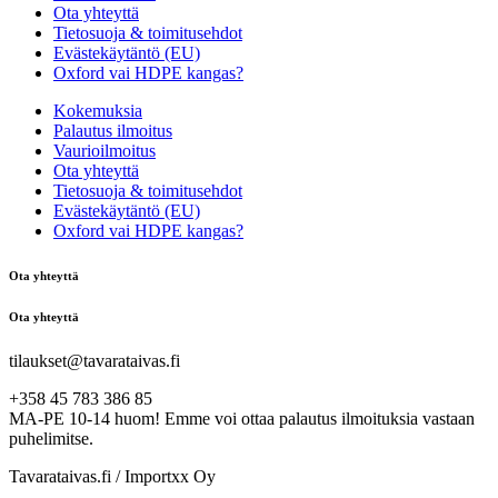
Ota yhteyttä
Tietosuoja & toimitusehdot
Evästekäytäntö (EU)
Oxford vai HDPE kangas?
Kokemuksia
Palautus ilmoitus
Vaurioilmoitus
Ota yhteyttä
Tietosuoja & toimitusehdot
Evästekäytäntö (EU)
Oxford vai HDPE kangas?
Ota yhteyttä
Ota yhteyttä
tilaukset@tavarataivas.fi
+358 45 783 386 85
MA-PE 10-14 huom! Emme voi ottaa palautus ilmoituksia vastaan
puhelimitse.
Tavarataivas.fi / Importxx Oy