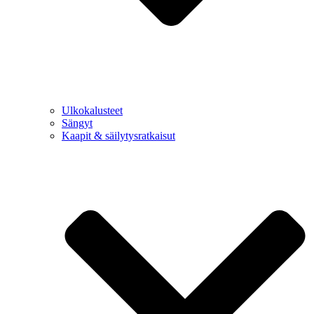
Ulkokalusteet
Sängyt
Kaapit & säilytysratkaisut