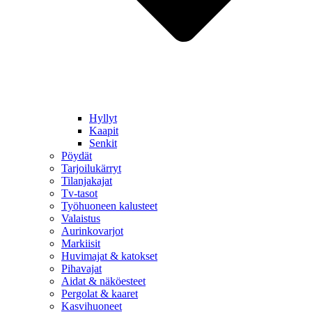
Hyllyt
Kaapit
Senkit
Pöydät
Tarjoilukärryt
Tilanjakajat
Tv-tasot
Työhuoneen kalusteet
Valaistus
Aurinkovarjot
Markiisit
Huvimajat & katokset
Pihavajat
Aidat & näköesteet
Pergolat & kaaret
Kasvihuoneet