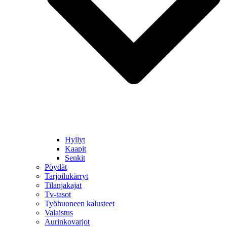
Hyllyt
Kaapit
Senkit
Pöydät
Tarjoilukärryt
Tilanjakajat
Tv-tasot
Työhuoneen kalusteet
Valaistus
Aurinkovarjot