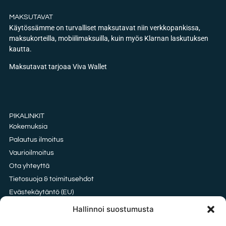
MAKSUTAVAT
Käytössämme on turvalliset maksutavat niin verkkopankissa,
maksukorteilla, mobiilimaksuilla, kuin myös Klarnan laskutuksen
kautta.
Maksutavat tarjoaa Viva Wallet
PIKALINKIT
Kokemuksia
Palautus ilmoitus
Vaurioilmoitus
Ota yhteyttä
Tietosuoja & toimitusehdot
Evästekäytäntö (EU)
Oxford vai HDPE kangas?
Hallinnoi suostumusta