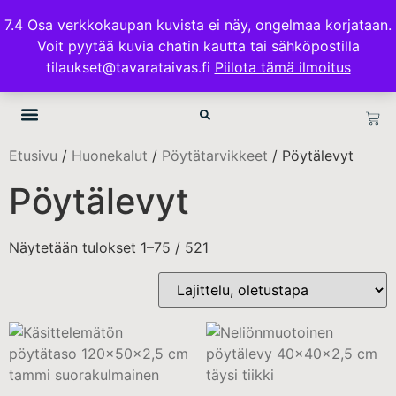
ILMAINEN TOIMITUS 100€ TILAUKSISSA
7.4 Osa verkkokaupan kuvista ei näy, ongelmaa korjataan.
Voit pyytää kuvia chatin kautta tai sähköpostilla
TAVARATAIVAS.FI
tilaukset@tavarataivas.fi
Piilota tämä ilmoitus
Etusivu
/
Huonekalut
/
Pöytätarvikkeet
/ Pöytälevyt
Pöytälevyt
Näytetään tulokset 1–75 / 521