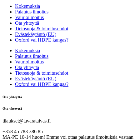
Kokemuksia
Palautus ilmoitus
Vaurioilmoitus
Ota yhteyttä
Tietosuoja & toimitusehdot
Evästekäytäntö (EU)
Oxford vai HDPE kangas?
Kokemuksia
Palautus ilmoitus
Vaurioilmoitus
Ota yhteyttä
Tietosuoja & toimitusehdot
Evästekäytäntö (EU)
Oxford vai HDPE kangas?
Ota yhteyttä
Ota yhteyttä
tilaukset@tavarataivas.fi
+358 45 783 386 85
MA-PE 10-14 huom! Emme voi ottaa palautus ilmoituksia vastaan