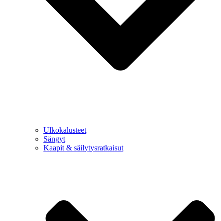
Ulkokalusteet
Sängyt
Kaapit & säilytysratkaisut