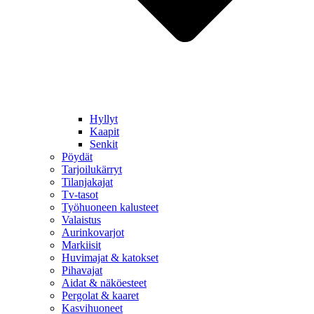
Hyllyt
Kaapit
Senkit
Pöydät
Tarjoilukärryt
Tilanjakajat
Tv-tasot
Työhuoneen kalusteet
Valaistus
Aurinkovarjot
Markiisit
Huvimajat & katokset
Pihavajat
Aidat & näköesteet
Pergolat & kaaret
Kasvihuoneet