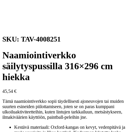
SKU: TAV-4008251
Naamiointiverkko
säilytyspussilla 316×296 cm
hiekka
45,54
€
Tämä naamiointiverkko sopii täydellisesti ajoneuvojen tai muiden
suurten esineiden piilottamiseen, joten se on paras kumppani
ulkoiluaktiviteetteihin, kuten lintujen tarkkailuun, metsästykseen,
ilmakiväärien käyttöön, paintball-peleihin jne.
Kestävä materiaali: Oxford-kangas on kevyt, vedenpitävä ja