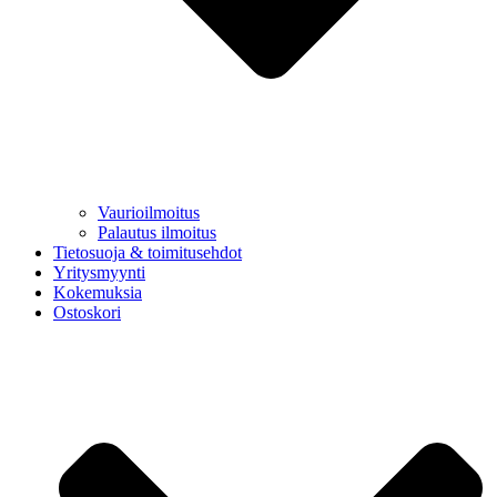
Vaurioilmoitus
Palautus ilmoitus
Tietosuoja & toimitusehdot
Yritysmyynti
Kokemuksia
Ostoskori