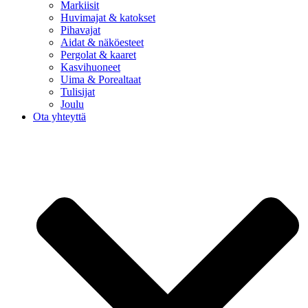
Markiisit
Huvimajat & katokset
Pihavajat
Aidat & näköesteet
Pergolat & kaaret
Kasvihuoneet
Uima & Porealtaat
Tulisijat
Joulu
Ota yhteyttä