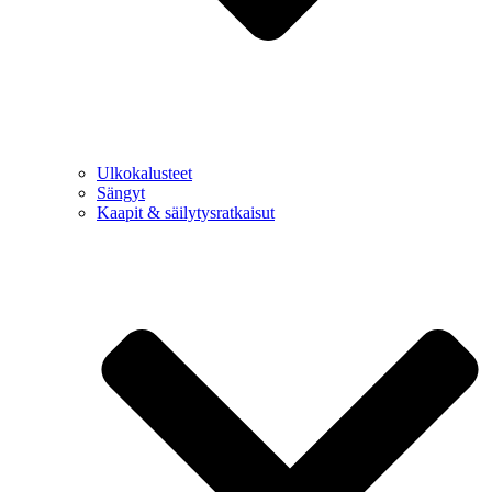
Ulkokalusteet
Sängyt
Kaapit & säilytysratkaisut