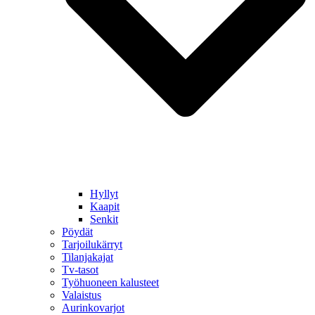
Hyllyt
Kaapit
Senkit
Pöydät
Tarjoilukärryt
Tilanjakajat
Tv-tasot
Työhuoneen kalusteet
Valaistus
Aurinkovarjot