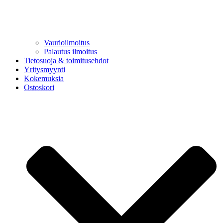
Vaurioilmoitus
Palautus ilmoitus
Tietosuoja & toimitusehdot
Yritysmyynti
Kokemuksia
Ostoskori