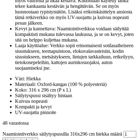
myös vaurioita ja likaa kestävä. Kudontaan käytetty lanka
tekee kankaasta kestävän ja hengittävän. Se on myös
luonnostaan rypistymätön. Lisäksi erikoiskäsittelyn ansiosta
tämä retkiverkko on myös UV-suojattu ja kuivuu nopeasti
pesun jälkeen.
Kevyt ja kannettava: Naamiointiverkkoa voidaan säilyttää
kompaktisti mukana tulevassa laukussa, ja se on kevyt, joten
sitä on helppo kuljettaa mukana.
Laaja käyttöalue: Verkko sopii erinomaisesti sotilasaiheiseen
sisustukseen, teemapuistoon, elokuvalavasteisiin, kodin
sisustukseen, metsästykseen, lintujen tarkkailuun, retkeilyyn,
tietokonepeleihin, kattojen aurinkosuojaksi, auton
suojaamiseksi jne.
Väri: Hiekka
Materiaali: Oxford-kangas (100 % polyesteriä)
Koko: 316 x 296 cm (P x L)
Säilytyspussi sisältyy hintaan
Kuivuu nopeasti
Kompakti ja kevyt
UV-suojattu pinnoite
48 varastossa
Naamiointiverkko säilytyspussilla 316x296 cm hiekka määrä