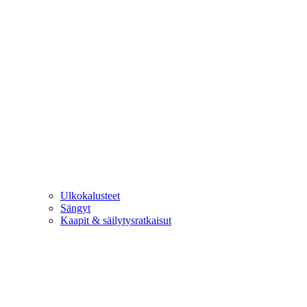
Ulkokalusteet
Sängyt
Kaapit & säilytysratkaisut