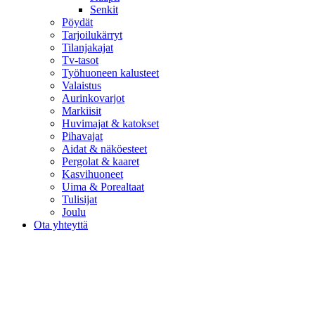
Senkit
Pöydät
Tarjoilukärryt
Tilanjakajat
Tv-tasot
Työhuoneen kalusteet
Valaistus
Aurinkovarjot
Markiisit
Huvimajat & katokset
Pihavajat
Aidat & näköesteet
Pergolat & kaaret
Kasvihuoneet
Uima & Porealtaat
Tulisijat
Joulu
Ota yhteyttä