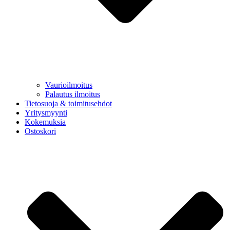
Vaurioilmoitus
Palautus ilmoitus
Tietosuoja & toimitusehdot
Yritysmyynti
Kokemuksia
Ostoskori