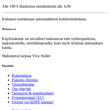
Alle 100 € tilauksissa toimituskulut alk. 6,90
Kalusteet toimitetaan automaattisesti kotiintoimitettuna.
Maksutavat
Käytössämme on turvalliset maksutavat niin verkkopankissa,
maksukorteilla, mobiilimaksuilla, kuin myös Klarnan laskutuksen
kautta.
Maksutavat tarjoaa Viva Wallet
Pikalinkit
Kokemuksia
Palautus ilmoitus
Vaurioilmoitus
Ota yhteyttä
Tietosuoja & toimitusehdot
Evästekäytäntö (EU)
Oxford vai HDPE kangas?