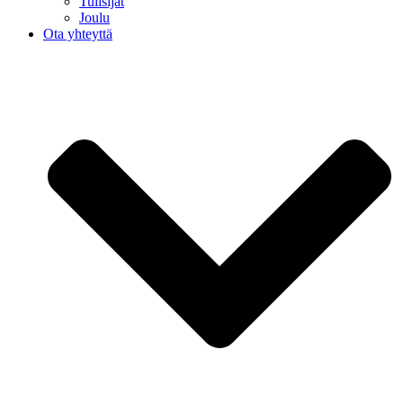
Tulisijat
Joulu
Ota yhteyttä