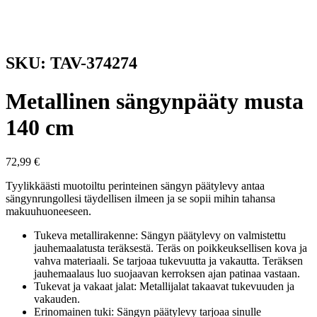
SKU: TAV-374274
Metallinen sängynpääty musta
140 cm
72,99
€
Tyylikkäästi muotoiltu perinteinen sängyn päätylevy antaa
sängynrungollesi täydellisen ilmeen ja se sopii mihin tahansa
makuuhuoneeseen.
Tukeva metallirakenne: Sängyn päätylevy on valmistettu
jauhemaalatusta teräksestä. Teräs on poikkeuksellisen kova ja
vahva materiaali. Se tarjoaa tukevuutta ja vakautta. Teräksen
jauhemaalaus luo suojaavan kerroksen ajan patinaa vastaan.
Tukevat ja vakaat jalat: Metallijalat takaavat tukevuuden ja
vakauden.
Erinomainen tuki: Sängyn päätylevy tarjoaa sinulle