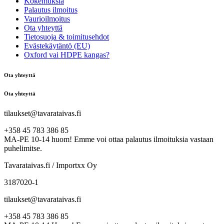
Kokemuksia
Palautus ilmoitus
Vaurioilmoitus
Ota yhteyttä
Tietosuoja & toimitusehdot
Evästekäytäntö (EU)
Oxford vai HDPE kangas?
Ota yhteyttä
Ota yhteyttä
tilaukset@tavarataivas.fi
+358 45 783 386 85
MA-PE 10-14 huom! Emme voi ottaa palautus ilmoituksia vastaan
puhelimitse.
Tavarataivas.fi / Importxx Oy
3187020-1
tilaukset@tavarataivas.fi
+358 45 783 386 85