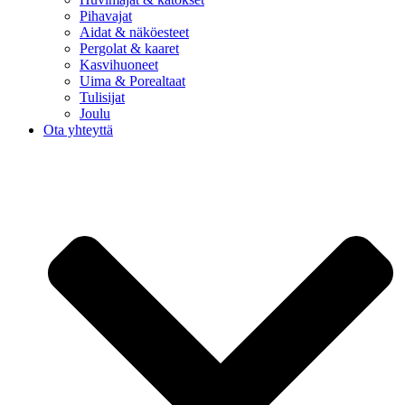
Pihavajat
Aidat & näköesteet
Pergolat & kaaret
Kasvihuoneet
Uima & Porealtaat
Tulisijat
Joulu
Ota yhteyttä