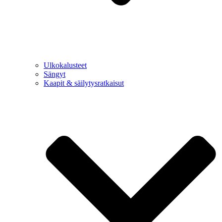
Ulkokalusteet
Sängyt
Kaapit & säilytysratkaisut