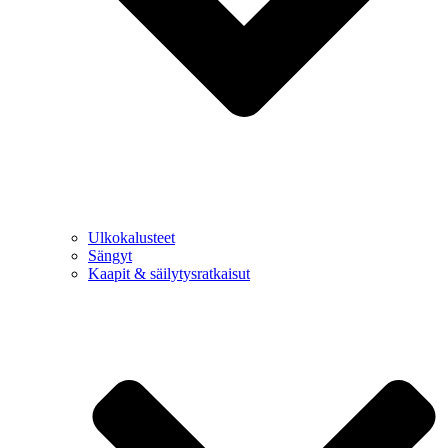
Ulkokalusteet
Sängyt
Kaapit & säilytysratkaisut