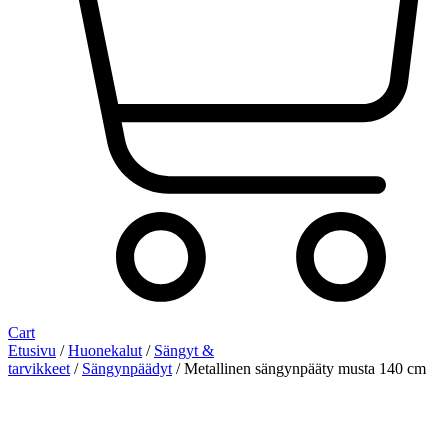
Cart
Etusivu
/
Huonekalut
/
Sängyt &
tarvikkeet
/
Sängynpäädyt
/ Metallinen sängynpääty musta 140 cm