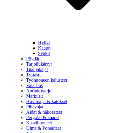
Hyllyt
Kaapit
Senkit
Pöydät
Tarjoilukärryt
Tilanjakajat
Tv-tasot
Työhuoneen kalusteet
Valaistus
Aurinkovarjot
Markiisit
Huvimajat & katokset
Pihavajat
Aidat & näköesteet
Pergolat & kaaret
Kasvihuoneet
Uima & Porealtaat