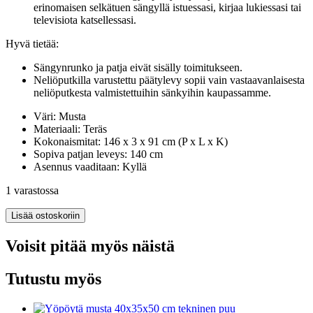
erinomaisen selkätuen sängyllä istuessasi, kirjaa lukiessasi tai
televisiota katsellessasi.
Hyvä tietää:
Sängynrunko ja patja eivät sisälly toimitukseen.
Neliöputkilla varustettu päätylevy sopii vain vastaavanlaisesta
neliöputkesta valmistettuihin sänkyihin kaupassamme.
Väri: Musta
Materiaali: Teräs
Kokonaismitat: 146 x 3 x 91 cm (P x L x K)
Sopiva patjan leveys: 140 cm
Asennus vaaditaan: Kyllä
1 varastossa
Metallinen
Lisää ostoskoriin
sängynpääty
musta
Voisit pitää myös näistä
140
cm
Tutustu myös
määrä