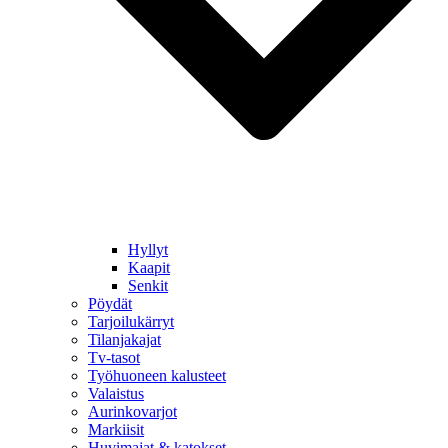
Hyllyt
Kaapit
Senkit
Pöydät
Tarjoilukärryt
Tilanjakajat
Tv-tasot
Työhuoneen kalusteet
Valaistus
Aurinkovarjot
Markiisit
Huvimajat & katokset