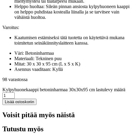
mieltymystesi tai tilatarpeesi mukaan.
Helppo huoltaa: Sileän pinnan ansiosta kylpyhuoneen kaappi
on helppo puhdistaa kostealla liinalla ja se tarvitsee vain
vähäistä huoltoa.
Varoitus:
Kaatumisen estämiseksi tätä tuotetta on käytettävä mukana
toimitetun seinäkiinnityslaitteen kanssa.
Väri: Betoninharmaa
Materiaali: Tekninen puu
Mitat: 30 x 30 x 95 cm (L x S x K)
Asennus vaaditaan: Kyllä
98 varastossa
Kylpyhuonekaappi betoninharmaa 30x30x95 cm lastulevy määrä
Lisää ostoskoriin
Voisit pitää myös näistä
Tutustu myös