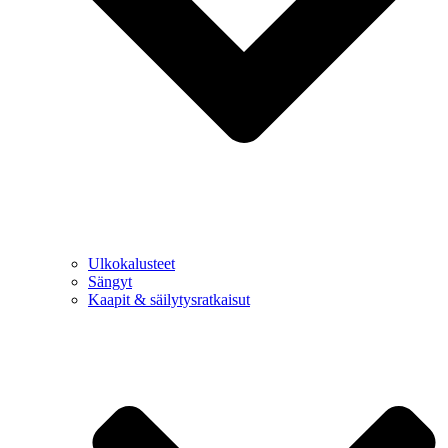
Ulkokalusteet
Sängyt
Kaapit & säilytysratkaisut