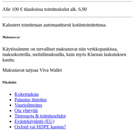
Alle 100 € tilauksissa toimituskulut alk. 6,90
Kalusteet toimitetaan automaattisesti kotiintoimitettuna.
Maksutavat
Käytössämme on turvalliset maksutavat niin verkkopankissa,
maksukorteilla, mobiilimaksuilla, kuin myös Klarnan laskutuksen
kautta.
Maksutavat tarjoaa Viva Wallet
Pikalinkit
Kokemuksia
Palautus ilmoitus
Vaurioilmoitus
Ota yhteyttä
Tietosuoja & toimitusehdot
Evästekäytäntö (EU)
Oxford vai HDPE kangas?