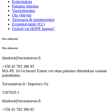
Kokemuksia
Palautus ilmoitus
Vaurioilmoitus
Ota yhteyttä
Tietosuoja & toimitusehdot
Evästekäytäntö (EU)
Oxford vai HDPE kangas?
Ota yhteyttä
Ota yhteyttä
tilaukset@tavarataivas.fi
+358 45 783 386 85
MA-PE 10-14 huom! Emme voi ottaa palautus ilmoituksia vastaan
puhelimitse.
Tavarataivas.fi / Importxx Oy
3187020-1
tilaukset@tavarataivas.fi
+358 45 783 386 85