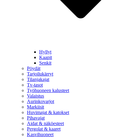
Hyllyt
Kaapit
Senkit
Pöydät
Tarjoilukärryt
Tilanjakajat
Tv-tasot
Työhuoneen kalusteet
Valaistus
Aurinkovarjot
Markiisit
Huvimajat & katokset
Pihavajat
Aidat & näköesteet
Pergolat & kaaret
Kasvihuoneet