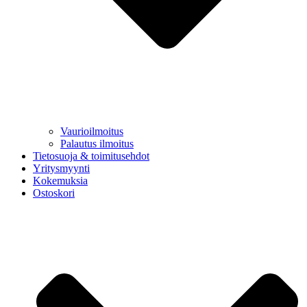
Vaurioilmoitus
Palautus ilmoitus
Tietosuoja & toimitusehdot
Yritysmyynti
Kokemuksia
Ostoskori