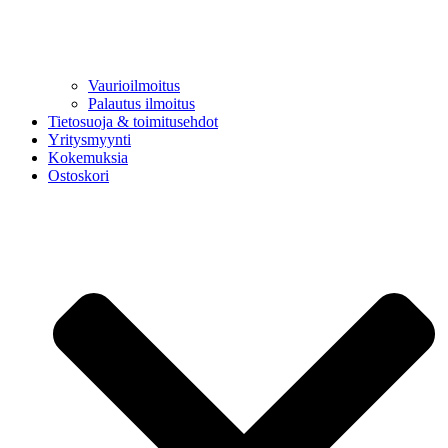
Vaurioilmoitus
Palautus ilmoitus
Tietosuoja & toimitusehdot
Yritysmyynti
Kokemuksia
Ostoskori