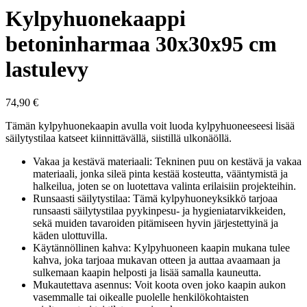
Kylpyhuonekaappi
betoninharmaa 30x30x95 cm
lastulevy
74,90
€
Tämän kylpyhuonekaapin avulla voit luoda kylpyhuoneeseesi lisää
säilytystilaa katseet kiinnittävällä, siistillä ulkonäöllä.
Vakaa ja kestävä materiaali: Tekninen puu on kestävä ja vakaa
materiaali, jonka sileä pinta kestää kosteutta, vääntymistä ja
halkeilua, joten se on luotettava valinta erilaisiin projekteihin.
Runsaasti säilytystilaa: Tämä kylpyhuoneyksikkö tarjoaa
runsaasti säilytystilaa pyykinpesu- ja hygieniatarvikkeiden,
sekä muiden tavaroiden pitämiseen hyvin järjestettyinä ja
käden ulottuvilla.
Käytännöllinen kahva: Kylpyhuoneen kaapin mukana tulee
kahva, joka tarjoaa mukavan otteen ja auttaa avaamaan ja
sulkemaan kaapin helposti ja lisää samalla kauneutta.
Mukautettava asennus: Voit koota oven joko kaapin aukon
vasemmalle tai oikealle puolelle henkilökohtaisten