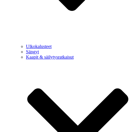
Ulkokalusteet
Sängyt
Kaapit & säilytysratkaisut