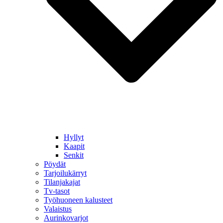
Hyllyt
Kaapit
Senkit
Pöydät
Tarjoilukärryt
Tilanjakajat
Tv-tasot
Työhuoneen kalusteet
Valaistus
Aurinkovarjot