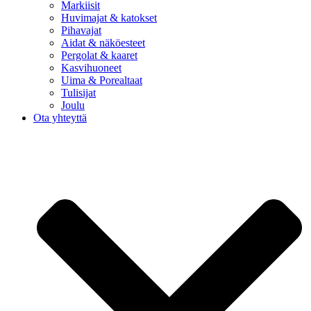
Markiisit
Huvimajat & katokset
Pihavajat
Aidat & näköesteet
Pergolat & kaaret
Kasvihuoneet
Uima & Porealtaat
Tulisijat
Joulu
Ota yhteyttä