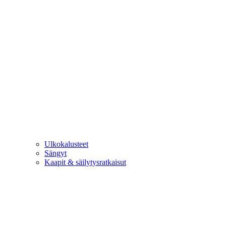
Ulkokalusteet
Sängyt
Kaapit & säilytysratkaisut