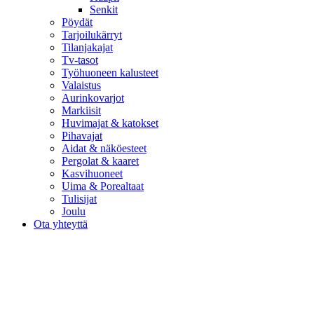
Senkit
Pöydät
Tarjoilukärryt
Tilanjakajat
Tv-tasot
Työhuoneen kalusteet
Valaistus
Aurinkovarjot
Markiisit
Huvimajat & katokset
Pihavajat
Aidat & näköesteet
Pergolat & kaaret
Kasvihuoneet
Uima & Porealtaat
Tulisijat
Joulu
Ota yhteyttä