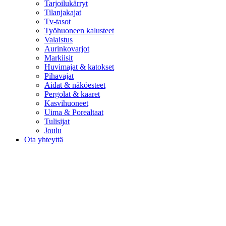
Tarjoilukärryt
Tilanjakajat
Tv-tasot
Työhuoneen kalusteet
Valaistus
Aurinkovarjot
Markiisit
Huvimajat & katokset
Pihavajat
Aidat & näköesteet
Pergolat & kaaret
Kasvihuoneet
Uima & Porealtaat
Tulisijat
Joulu
Ota yhteyttä