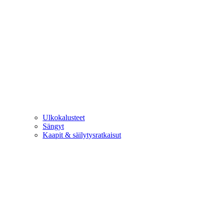
Ulkokalusteet
Sängyt
Kaapit & säilytysratkaisut