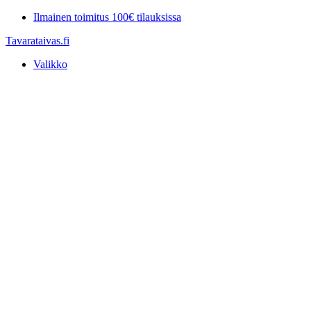
Mene
Ilmainen toimitus 100€ tilauksissa
sisältöön
Tavarataivas.fi
Valikko