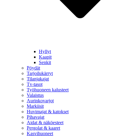
Hyllyt
Kaapit
Senkit
Pöydät
Tarjoilukärryt
Tilanjakajat
Tv-tasot
Työhuoneen kalusteet
Valaistus
Aurinkovarjot
Markiisit
Huvimajat & katokset
Pihavajat
Aidat & näköesteet
Pergolat & kaaret
Kasvihuoneet