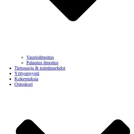
Vaurioilmoitus
Palautus ilmoitus
Tietosuoja & toimitusehdot
Yritysmyynti
Kokemuksia
Ostoskori