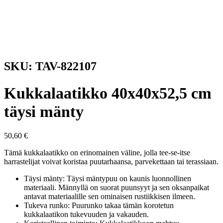
SKU: TAV-822107
Kukkalaatikko 40x40x52,5 cm
täysi mänty
50,60
€
Tämä kukkalaatikko on erinomainen väline, jolla tee-se-itse
harrastelijat voivat koristaa puutarhaansa, parvekettaan tai terassiaan.
Täysi mänty: Täysi mäntypuu on kaunis luonnollinen
materiaali. Männyllä on suorat puunsyyt ja sen oksanpaikat
antavat materiaalille sen ominaisen rustiikkisen ilmeen.
Tukeva runko: Puurunko takaa tämän korotetun
kukkalaatikon tukevuuden ja vakauden.