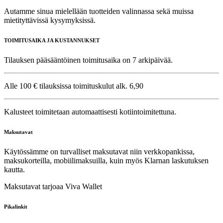
Autamme sinua mielellään tuotteiden valinnassa sekä muissa
mietityttävissä kysymyksissä.
TOIMITUSAIKA JA KUSTANNUKSET
Tilauksen pääsääntöinen toimitusaika on 7 arkipäivää.
Alle 100 € tilauksissa toimituskulut alk. 6,90
Kalusteet toimitetaan automaattisesti kotiintoimitettuna.
Maksutavat
Käytössämme on turvalliset maksutavat niin verkkopankissa,
maksukorteilla, mobiilimaksuilla, kuin myös Klarnan laskutuksen
kautta.
Maksutavat tarjoaa Viva Wallet
Pikalinkit