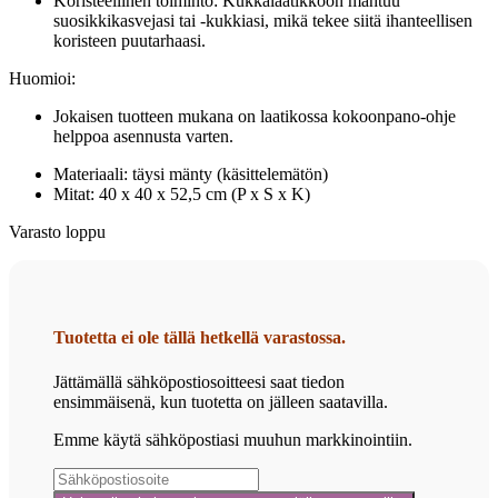
Koristeellinen toiminto: Kukkalaatikkoon mahtuu
suosikkikasvejasi tai -kukkiasi, mikä tekee siitä ihanteellisen
koristeen puutarhaasi.
Huomioi:
Jokaisen tuotteen mukana on laatikossa kokoonpano-ohje
helppoa asennusta varten.
Materiaali: täysi mänty (käsittelemätön)
Mitat: 40 x 40 x 52,5 cm (P x S x K)
Varasto loppu
Tuotetta ei ole tällä hetkellä varastossa.
Jättämällä sähköpostiosoitteesi saat tiedon
ensimmäisenä, kun tuotetta on jälleen saatavilla.
Emme käytä sähköpostiasi muuhun markkinointiin.