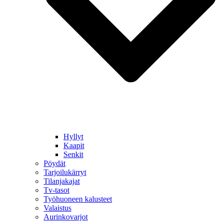
Hyllyt
Kaapit
Senkit
Pöydät
Tarjoilukärryt
Tilanjakajat
Tv-tasot
Työhuoneen kalusteet
Valaistus
Aurinkovarjot