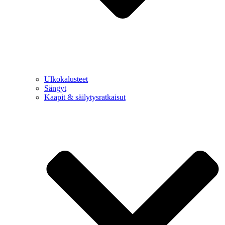
Ulkokalusteet
Sängyt
Kaapit & säilytysratkaisut