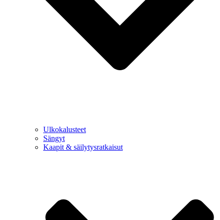
Ulkokalusteet
Sängyt
Kaapit & säilytysratkaisut