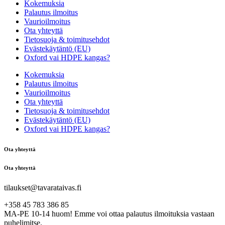
Kokemuksia
Palautus ilmoitus
Vaurioilmoitus
Ota yhteyttä
Tietosuoja & toimitusehdot
Evästekäytäntö (EU)
Oxford vai HDPE kangas?
Kokemuksia
Palautus ilmoitus
Vaurioilmoitus
Ota yhteyttä
Tietosuoja & toimitusehdot
Evästekäytäntö (EU)
Oxford vai HDPE kangas?
Ota yhteyttä
Ota yhteyttä
tilaukset@tavarataivas.fi
+358 45 783 386 85
MA-PE 10-14 huom! Emme voi ottaa palautus ilmoituksia vastaan
puhelimitse.