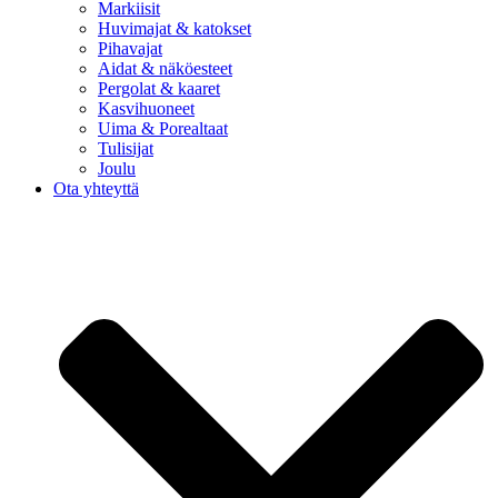
Markiisit
Huvimajat & katokset
Pihavajat
Aidat & näköesteet
Pergolat & kaaret
Kasvihuoneet
Uima & Porealtaat
Tulisijat
Joulu
Ota yhteyttä