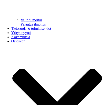
Vaurioilmoitus
Palautus ilmoitus
Tietosuoja & toimitusehdot
Yritysmyynti
Kokemuksia
Ostoskori