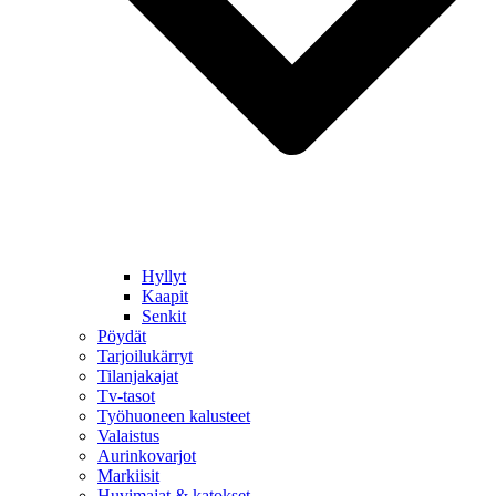
Hyllyt
Kaapit
Senkit
Pöydät
Tarjoilukärryt
Tilanjakajat
Tv-tasot
Työhuoneen kalusteet
Valaistus
Aurinkovarjot
Markiisit
Huvimajat & katokset