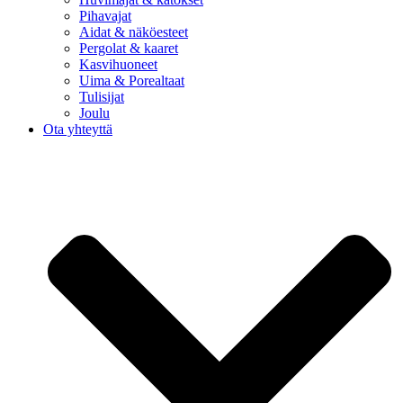
Pihavajat
Aidat & näköesteet
Pergolat & kaaret
Kasvihuoneet
Uima & Porealtaat
Tulisijat
Joulu
Ota yhteyttä