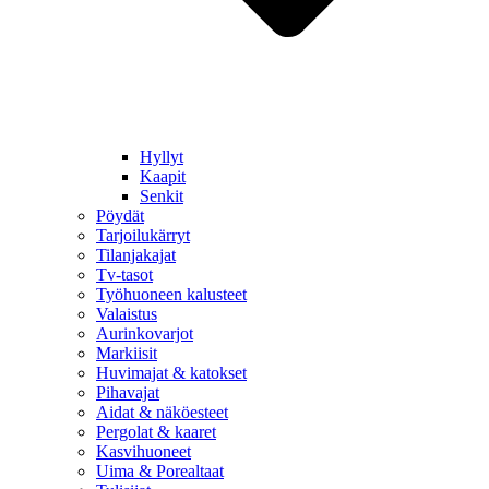
Hyllyt
Kaapit
Senkit
Pöydät
Tarjoilukärryt
Tilanjakajat
Tv-tasot
Työhuoneen kalusteet
Valaistus
Aurinkovarjot
Markiisit
Huvimajat & katokset
Pihavajat
Aidat & näköesteet
Pergolat & kaaret
Kasvihuoneet
Uima & Porealtaat