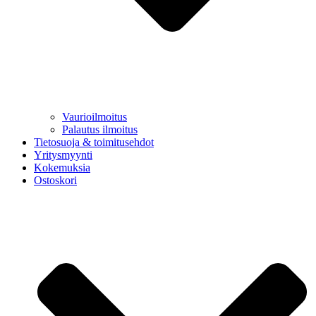
Vaurioilmoitus
Palautus ilmoitus
Tietosuoja & toimitusehdot
Yritysmyynti
Kokemuksia
Ostoskori