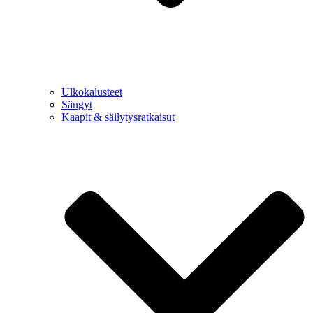
Ulkokalusteet
Sängyt
Kaapit & säilytysratkaisut