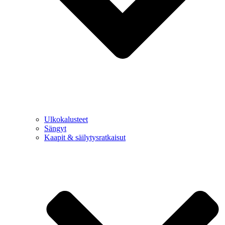
Ulkokalusteet
Sängyt
Kaapit & säilytysratkaisut