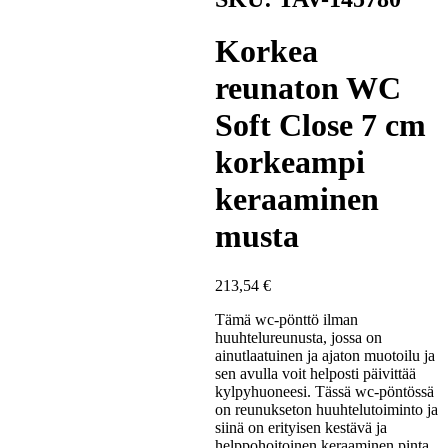
Korkea
reunaton WC
Soft Close 7 cm
korkeampi
keraaminen
musta
213,54
€
Tämä wc-pönttö ilman
huuhtelureunusta, jossa on
ainutlaatuinen ja ajaton muotoilu ja
sen avulla voit helposti päivittää
kylpyhuoneesi. Tässä wc-pöntössä
on reunukseton huuhtelutoiminto ja
siinä on erityisen kestävä ja
helppohoitoinen keraaminen pinta,