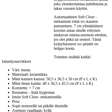
joka yksinkertaistaa puhdistusta ja
takaa vuosien käytön.
Automaattinen Soft Close -
mekanismi estää wc-kannen
putoamisen. 7 cm ylimääräinen
korotus antaa sinulle erityisen
mukavan istuma-asennon etenkin,
jos olet pitkä tai seniori. Tämä
kylpyhuoneen wc-pönttö on
helppo koota.
Toimitus sisältää kaikki
kiinnitystarvikkeet
Väri: musta
Materiaali: keramiikka
Mitat kannen kanssa: 50,5 x 36,5 x 50 cm (P x L x K)
Mitat ilman kantta: 48 x 36,5 x 45,5 cm (P x L x K)
Korotettu: + 7 cm
Reunaton – lisää hygieniaa
Istuin Soft Close -mekanismilla
Pesu
Sopii senioreille tai pitkille ihmisille
Asennus vaaditaan: kyllä