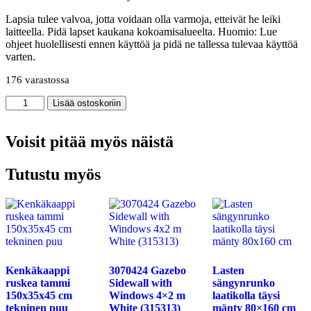
Lapsia tulee valvoa, jotta voidaan olla varmoja, etteivät he leiki
laitteella. Pidä lapset kaukana kokoamisalueelta. Huomio: Lue
ohjeet huolellisesti ennen käyttöä ja pidä ne tallessa tulevaa käyttöä
varten.
176 varastossa
Korkea
Lisää ostoskoriin
reunaton
WC
Soft
Voisit pitää myös näistä
Close
7
Tutustu myös
cm
korkeampi
keraaminen
musta
määrä
Kenkäkaappi
3070424 Gazebo
Lasten
ruskea tammi
Sidewall with
sängynrunko
150x35x45 cm
Windows 4×2 m
laatikolla täysi
tekninen puu
White (315313)
mänty 80×160 cm