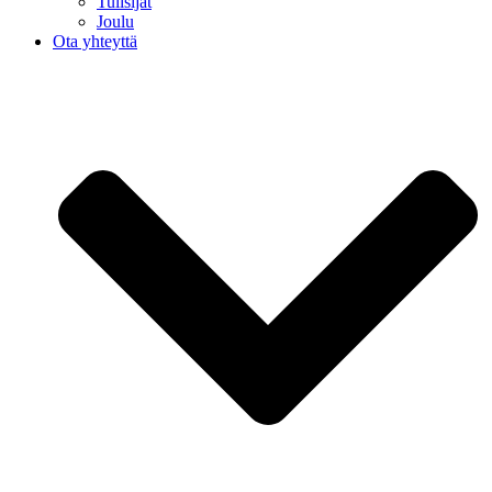
Tulisijat
Joulu
Ota yhteyttä