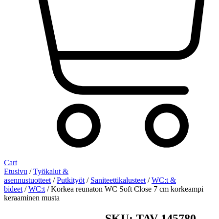
Cart
Etusivu
/
Työkalut &
asennustuotteet
/
Putkityöt
/
Saniteettikalusteet
/
WC:t &
bideet
/
WC:t
/ Korkea reunaton WC Soft Close 7 cm korkeampi
keraaminen musta
SKU: TAV-145780