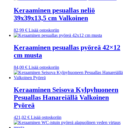
Keraaminen pesuallas neliö
39x39x13,5 cm Valkoinen
82,99
€
Lisää ostoskoriin
Keraaminen pesuallas pyöreä 42×12
cm musta
84,00
€
Lisää ostoskoriin
Keraaminen Seisova Kylpyhuoneen
Pesuallas Hanareiällä Valkoinen
Pyöreä
421,02
€
Lisää ostoskoriin