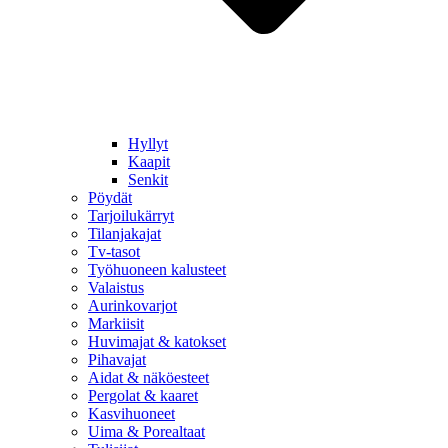
Hyllyt
Kaapit
Senkit
Pöydät
Tarjoilukärryt
Tilanjakajat
Tv-tasot
Työhuoneen kalusteet
Valaistus
Aurinkovarjot
Markiisit
Huvimajat & katokset
Pihavajat
Aidat & näköesteet
Pergolat & kaaret
Kasvihuoneet
Uima & Porealtaat