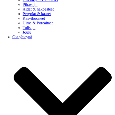
Pihavajat
Aidat & näköesteet
Pergolat & kaaret
Kasvihuoneet
Uima & Porealtaat
Tulisijat
Joulu
Ota yhteyttä