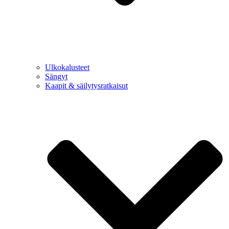
Ulkokalusteet
Sängyt
Kaapit & säilytysratkaisut