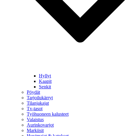
Hyllyt
Kaapit
Senkit
Pöydät
Tarjoilukärryt
Tilanjakajat
Tv-tasot
Työhuoneen kalusteet
Valaistus
Aurinkovarjot
Markiisit
Huvimajat & katokset