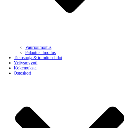
Vaurioilmoitus
Palautus ilmoitus
Tietosuoja & toimitusehdot
Yritysmyynti
Kokemuksia
Ostoskori