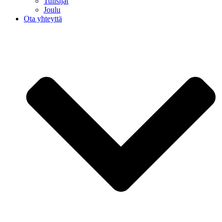
Tulisijat
Joulu
Ota yhteyttä