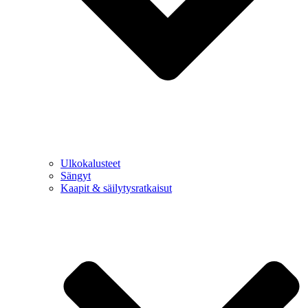
Ulkokalusteet
Sängyt
Kaapit & säilytysratkaisut