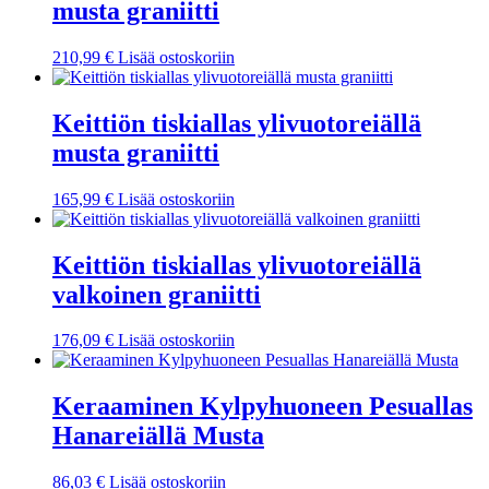
musta graniitti
210,99
€
Lisää ostoskoriin
Keittiön tiskiallas ylivuotoreiällä
musta graniitti
165,99
€
Lisää ostoskoriin
Keittiön tiskiallas ylivuotoreiällä
valkoinen graniitti
176,09
€
Lisää ostoskoriin
Keraaminen Kylpyhuoneen Pesuallas
Hanareiällä Musta
86,03
€
Lisää ostoskoriin