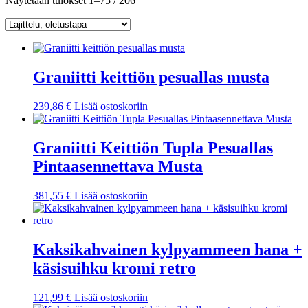
Näytetään tulokset 1–75 / 206
Graniitti keittiön pesuallas musta
239,86
€
Lisää ostoskoriin
Graniitti Keittiön Tupla Pesuallas
Pintaasennettava Musta
381,55
€
Lisää ostoskoriin
Kaksikahvainen kylpyammeen hana +
käsisuihku kromi retro
121,99
€
Lisää ostoskoriin