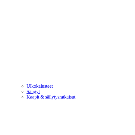
Ulkokalusteet
Sängyt
Kaapit & säilytysratkaisut