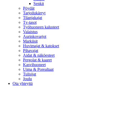
Senkit
Pöydät
Tarjoilukärryt
Tilanjakajat
Tv-tasot
Työhuoneen kalusteet
Valaistus
Aurinkovarjot
Markiisit
Huvimajat & katokset
Pihavajat
Aidat & näköesteet
Pergolat & kaaret
Kasvihuoneet
Uima & Porealtaat
Tulisijat
Joulu
Ota yhteyttä