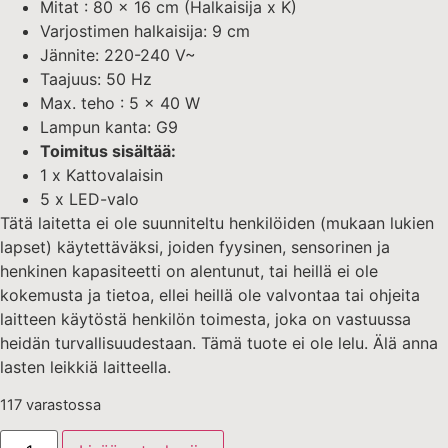
Mitat : 80 x 16 cm (Halkaisija x K)
Varjostimen halkaisija: 9 cm
Jännite: 220-240 V~
Taajuus: 50 Hz
Max. teho : 5 x 40 W
Lampun kanta: G9
Toimitus sisältää:
1 x Kattovalaisin
5 x LED-valo
Tätä laitetta ei ole suunniteltu henkilöiden (mukaan lukien
lapset) käytettäväksi, joiden fyysinen, sensorinen ja
henkinen kapasiteetti on alentunut, tai heillä ei ole
kokemusta ja tietoa, ellei heillä ole valvontaa tai ohjeita
laitteen käytöstä henkilön toimesta, joka on vastuussa
heidän turvallisuudestaan. Tämä tuote ei ole lelu. Älä anna
lasten leikkiä laitteella.
117 varastossa