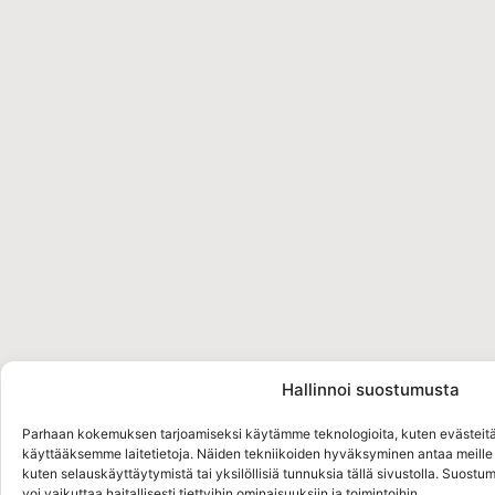
Hallinnoi suostumusta
Parhaan kokemuksen tarjoamiseksi käytämme teknologioita, kuten evästeitä
käyttääksemme laitetietoja. Näiden tekniikoiden hyväksyminen antaa meille m
kuten selauskäyttäytymistä tai yksilöllisiä tunnuksia tällä sivustolla. Suost
voi vaikuttaa haitallisesti tiettyihin ominaisuuksiin ja toimintoihin.