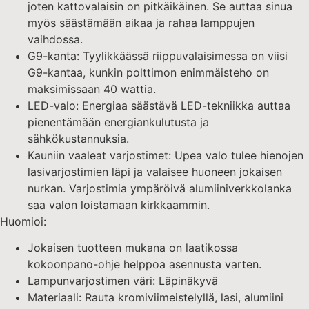
joten kattovalaisin on pitkäikäinen. Se auttaa sinua
myös säästämään aikaa ja rahaa lamppujen
vaihdossa.
G9-kanta: Tyylikkäässä riippuvalaisimessa on viisi
G9-kantaa, kunkin polttimon enimmäisteho on
maksimissaan 40 wattia.
LED-valo: Energiaa säästävä LED-tekniikka auttaa
pienentämään energiankulutusta ja
sähkökustannuksia.
Kauniin vaaleat varjostimet: Upea valo tulee hienojen
lasivarjostimien läpi ja valaisee huoneen jokaisen
nurkan. Varjostimia ympäröivä alumiiniverkkolanka
saa valon loistamaan kirkkaammin.
Huomioi:
Jokaisen tuotteen mukana on laatikossa
kokoonpano-ohje helppoa asennusta varten.
Lampunvarjostimen väri: Läpinäkyvä
Materiaali: Rauta kromiviimeistelyllä, lasi, alumiini