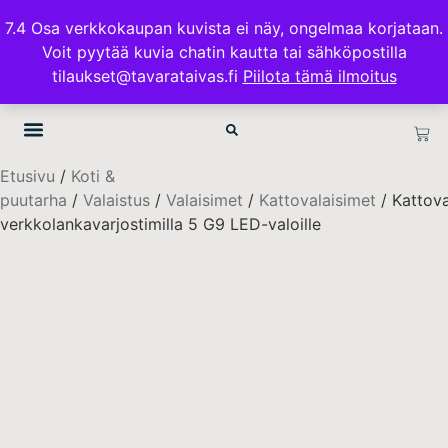
ILMAINEN TOIMITUS 100€ TILAUKSISSA
7.4 Osa verkkokaupan kuvista ei näy, ongelmaa korjataan.
Voit pyytää kuvia chatin kautta tai sähköpostilla
TAVARATAIVAS.FI
tilaukset@tavarataivas.fi
Piilota tämä ilmoitus
Etusivu
/
Koti &
puutarha
/
Valaistus
/
Valaisimet
/
Kattovalaisimet
/ Kattova
verkkolankavarjostimilla 5 G9 LED-valoille