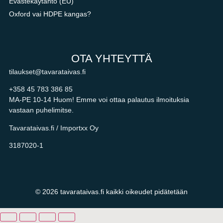
Evästekäytäntö (EU)
Oxford vai HDPE kangas?
OTA YHTEYTTÄ
tilaukset@tavarataivas.fi
+358 45 783 386 85
MA-PE 10-14 Huom! Emme voi ottaa palautus ilmoituksia
vastaan puhelimitse.
Tavarataivas.fi / Importxx Oy
3187020-1
© 2026 tavarataivas.fi kaikki oikeudet pidätetään