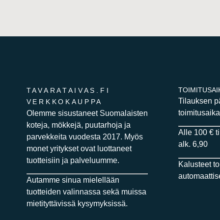
TOIMITUSAI
TAVARATAIVAS.FI
Tilauksen 
VERKKOKAUPPA
toimitusaika
Olemme sisustaneet Suomalaisten
koteja, mökkejä, puutarhoja ja
Alle 100 € t
parvekkeita vuodesta 2017. Myös
alk. 6,90
monet yritykset ovat luottaneet
tuotteisiin ja palveluumme.
Kalusteet t
automaattise
Autamme sinua mielellään
tuotteiden valinnassa sekä muissa
mietityttävissä kysymyksissä.