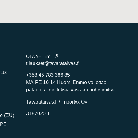
OTA YHTEYTTÄ
tilaukset@tavarataivas.fi
itus
+358 45 783 386 85
s
MA-PE 10-14 Huom! Emme voi ottaa
palautus ilmoituksia vastaan puhelimitse.
Tavarataivas.fi / Importxx Oy
3187020-1
ö (EU)
DPE