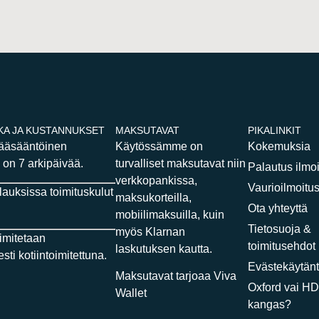
KA JA KUSTANNUKSET
MAKSUTAVAT
PIKALINKIT
pääsääntöinen
Käytössämme on
Kokemuksia
 on 7 arkipäivää.
turvalliset maksutavat niin
Palautus ilmo
verkkopankissa,
Vaurioilmoitu
ilauksissa toimituskulut
maksukorteilla,
Ota yhteyttä
mobiilimaksuilla, kuin
Tietosuoja &
myös Klarnan
oimitetaan
toimitusehdot
laskutuksen kautta.
sti kotiintoimitettuna.
Evästekäytänt
Maksutavat tarjoaa Viva
Oxford vai H
Wallet
kangas?