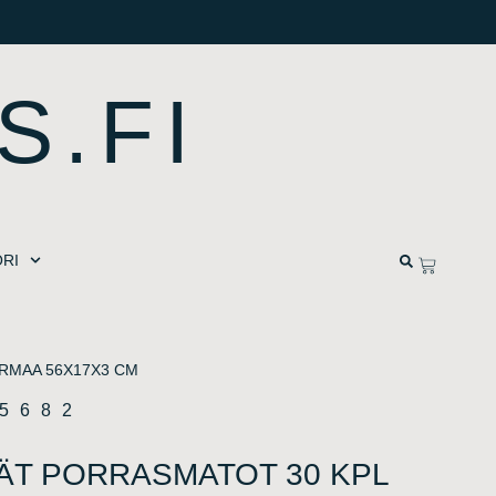
S.FI
RI
ARMAA 56X17X3 CM
65682
VÄT PORRASMATOT 30 KPL