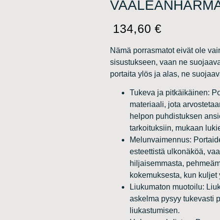
VAALEANHARMA
134,60
€
Nämä porrasmatot eivät ole vain
sisustukseen, vaan ne suojaavat
portaita ylös ja alas, ne suojaa
Tukeva ja pitkäikäinen: P
materiaali, jota arvoste
helpon puhdistuksen ansio
tarkoituksiin, mukaan lukie
Melunvaimennus: Portaide
esteettistä ulkonäköä, v
hiljaisemmasta, pehmeäm
kokemuksesta, kun kuljet y
Liukumaton muotoilu: Liu
askelma pysyy tukevasti pa
liukastumisen.