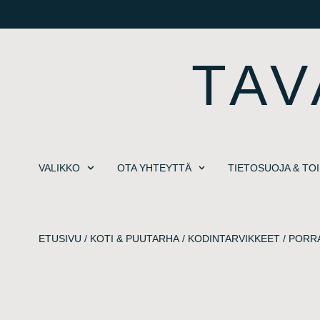
TAV
VALIKKO
OTA YHTEYTTÄ
TIETOSUOJA & TO
ETUSIVU
/
KOTI & PUUTARHA
/
KODINTARVIKKEET
/
PORR