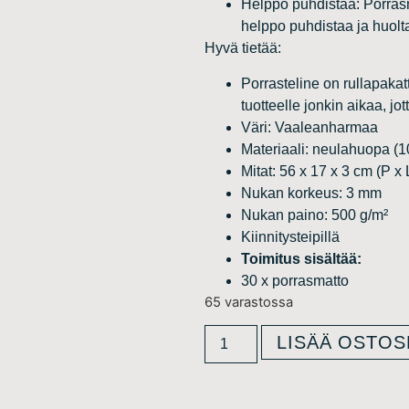
Helppo puhdistaa: Porras
helppo puhdistaa ja huolt
Hyvä tietää:
Porrasteline on rullapaka
tuotteelle jonkin aikaa, jot
Väri: Vaaleanharmaa
Materiaali: neulahuopa (
Mitat: 56 x 17 x 3 cm (P x 
Nukan korkeus: 3 mm
Nukan paino: 500 g/m²
Kiinnitysteipillä
Toimitus sisältää:
30 x porrasmatto
65 varastossa
LISÄÄ OSTOS