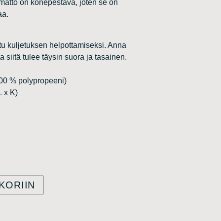
matto on konepestävä, joten se on
aa.
ttu kuljetuksen helpottamiseksi. Anna
ta siitä tulee täysin suora ja tasainen.
100 % polypropeeni)
L x K)
KORIIN