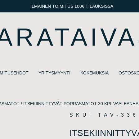
ILMAINEN TOIMITUS 100€ TILAUKSISSA
ARATAIVA
IMITUSEHDOT
YRITYSMYYNTI
KOKEMUKSIA
OSTOSKO
ASMATOT
/ ITSEKIINNITTYVÄT PORRASMATOT 30 KPL VAALEANH
SKU: TAV-33
ITSEKIINNITTY