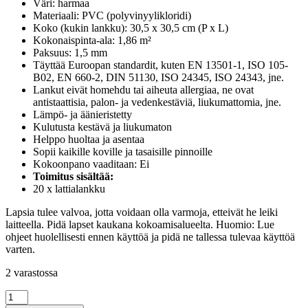
Väri: harmaa
Materiaali: PVC (polyvinyylikloridi)
Koko (kukin lankku): 30,5 x 30,5 cm (P x L)
Kokonaispinta-ala: 1,86 m²
Paksuus: 1,5 mm
Täyttää Euroopan standardit, kuten EN 13501-1, ISO 105-
B02, EN 660-2, DIN 51130, ISO 24345, ISO 24343, jne.
Lankut eivät homehdu tai aiheuta allergiaa, ne ovat
antistaattisia, palon- ja vedenkestäviä, liukumattomia, jne.
Lämpö- ja äänieristetty
Kulutusta kestävä ja liukumaton
Helppo huoltaa ja asentaa
Sopii kaikille koville ja tasaisille pinnoille
Kokoonpano vaaditaan: Ei
Toimitus sisältää:
20 x lattialankku
Lapsia tulee valvoa, jotta voidaan olla varmoja, etteivät he leiki
laitteella. Pidä lapset kaukana kokoamisalueelta. Huomio: Lue
ohjeet huolellisesti ennen käyttöä ja pidä ne tallessa tulevaa käyttöä
varten.
2 varastossa
Itsekiinnittyvä
lattialankku