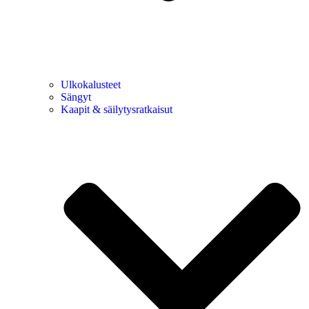
Ulkokalusteet
Sängyt
Kaapit & säilytysratkaisut