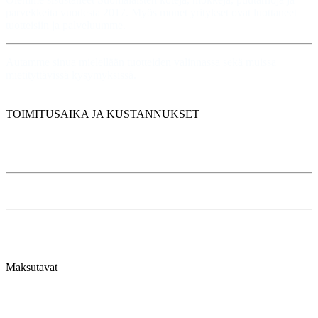
parvekkeita vuodesta 2017. Myös monet yritykset ovat luottaneet
tuotteisiin ja palveluumme.
Autamme sinua mielellään tuotteiden valinnassa sekä muissa
mietityttävissä kysymyksissä.
TOIMITUSAIKA JA KUSTANNUKSET
Tilauksen pääsääntöinen toimitusaika on 7 arkipäivää.
Alle 100 € tilauksissa toimituskulut alk. 6,90
Kalusteet toimitetaan automaattisesti kotiintoimitettuna.
Maksutavat
Käytössämme on turvalliset maksutavat niin verkkopankissa,