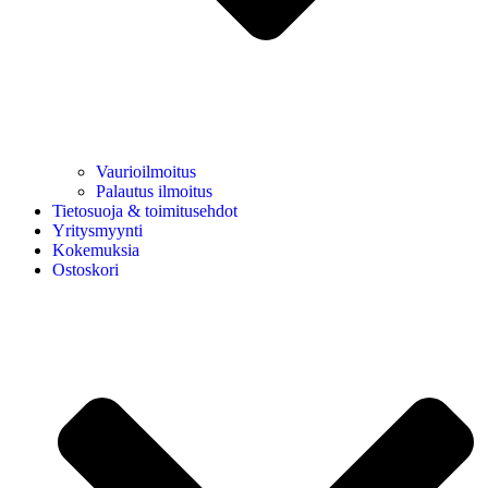
Vaurioilmoitus
Palautus ilmoitus
Tietosuoja & toimitusehdot
Yritysmyynti
Kokemuksia
Ostoskori