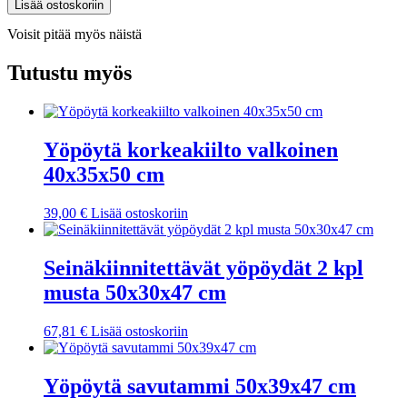
Lisää ostoskoriin
20
kpl
Voisit pitää myös näistä
PVC
1,86
Tutustu myös
m²
harmaa
määrä
Yöpöytä korkeakiilto valkoinen
40x35x50 cm
39,00
€
Lisää ostoskoriin
Seinäkiinnitettävät yöpöydät 2 kpl
musta 50x30x47 cm
67,81
€
Lisää ostoskoriin
Yöpöytä savutammi 50x39x47 cm