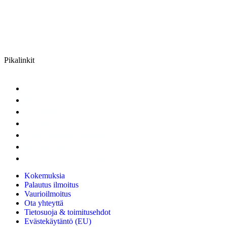
maksukorteilla, mobiilimaksuilla, kuin myös Klarnan laskutuksen
kautta.
Maksutavat tarjoaa Viva Wallet
Pikalinkit
Kokemuksia
Palautus ilmoitus
Vaurioilmoitus
Ota yhteyttä
Tietosuoja & toimitusehdot
Evästekäytäntö (EU)
Oxford vai HDPE kangas?
Kokemuksia
Palautus ilmoitus
Vaurioilmoitus
Ota yhteyttä
Tietosuoja & toimitusehdot
Evästekäytäntö (EU)