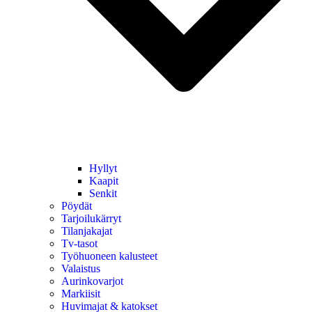
Hyllyt
Kaapit
Senkit
Pöydät
Tarjoilukärryt
Tilanjakajat
Tv-tasot
Työhuoneen kalusteet
Valaistus
Aurinkovarjot
Markiisit
Huvimajat & katokset