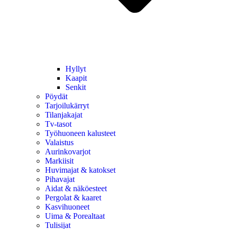
Hyllyt
Kaapit
Senkit
Pöydät
Tarjoilukärryt
Tilanjakajat
Tv-tasot
Työhuoneen kalusteet
Valaistus
Aurinkovarjot
Markiisit
Huvimajat & katokset
Pihavajat
Aidat & näköesteet
Pergolat & kaaret
Kasvihuoneet
Uima & Porealtaat
Tulisijat