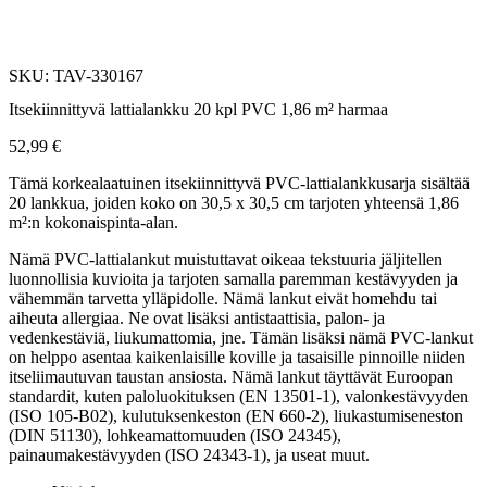
SKU: TAV-330167
Itsekiinnittyvä lattialankku 20 kpl PVC 1,86 m² harmaa
52,99
€
Tämä korkealaatuinen itsekiinnittyvä PVC-lattialankkusarja sisältää
20 lankkua, joiden koko on 30,5 x 30,5 cm tarjoten yhteensä 1,86
m²:n kokonaispinta-alan.
Nämä PVC-lattialankut muistuttavat oikeaa tekstuuria jäljitellen
luonnollisia kuvioita ja tarjoten samalla paremman kestävyyden ja
vähemmän tarvetta ylläpidolle. Nämä lankut eivät homehdu tai
aiheuta allergiaa. Ne ovat lisäksi antistaattisia, palon- ja
vedenkestäviä, liukumattomia, jne. Tämän lisäksi nämä PVC-lankut
on helppo asentaa kaikenlaisille koville ja tasaisille pinnoille niiden
itseliimautuvan taustan ansiosta. Nämä lankut täyttävät Euroopan
standardit, kuten paloluokituksen (EN 13501-1), valonkestävyyden
(ISO 105-B02), kulutuksenkeston (EN 660-2), liukastumiseneston
(DIN 51130), lohkeamattomuuden (ISO 24345),
painaumakestävyyden (ISO 24343-1), ja useat muut.