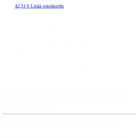
42,51
€
Lisää ostoskoriin
TAVARATAIVAS.FI
VERKKOKAUPPA
TAVARATAIVAS.FI
VERKKOKAUPPA
TAVARATAIVAS.FI
VERKKOKAUPPA
Olemme sisustaneet Suomalaisten koteja, mökkejä, puutarhoja ja
parvekkeita vuodesta 2017. Myös monet yritykset ovat luottaneet
tuotteisiin ja palveluumme.
Autamme sinua mielellään tuotteiden valinnassa sekä muissa
mietityttävissä kysymyksissä.
Olemme sisustaneet Suomalaisten koteja, mökkejä, puutarhoja ja