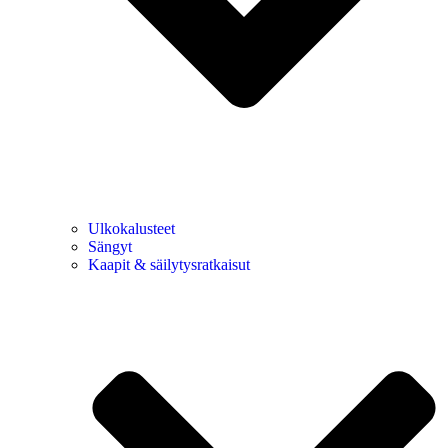
Ulkokalusteet
Sängyt
Kaapit & säilytysratkaisut