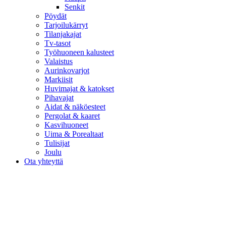
Senkit
Pöydät
Tarjoilukärryt
Tilanjakajat
Tv-tasot
Työhuoneen kalusteet
Valaistus
Aurinkovarjot
Markiisit
Huvimajat & katokset
Pihavajat
Aidat & näköesteet
Pergolat & kaaret
Kasvihuoneet
Uima & Porealtaat
Tulisijat
Joulu
Ota yhteyttä