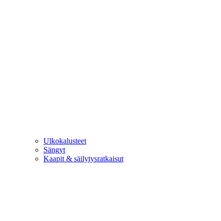
Ulkokalusteet
Sängyt
Kaapit & säilytysratkaisut