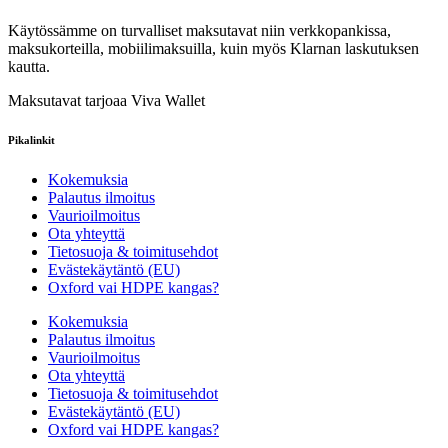
Käytössämme on turvalliset maksutavat niin verkkopankissa,
maksukorteilla, mobiilimaksuilla, kuin myös Klarnan laskutuksen
kautta.
Maksutavat tarjoaa Viva Wallet
Pikalinkit
Kokemuksia
Palautus ilmoitus
Vaurioilmoitus
Ota yhteyttä
Tietosuoja & toimitusehdot
Evästekäytäntö (EU)
Oxford vai HDPE kangas?
Kokemuksia
Palautus ilmoitus
Vaurioilmoitus
Ota yhteyttä
Tietosuoja & toimitusehdot
Evästekäytäntö (EU)
Oxford vai HDPE kangas?