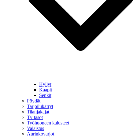
Hyllyt
Kaapit
Senkit
Pöydät
Tarjoilukärryt
Tilanjakajat
Tv-tasot
Työhuoneen kalusteet
Valaistus
Aurinkovarjot