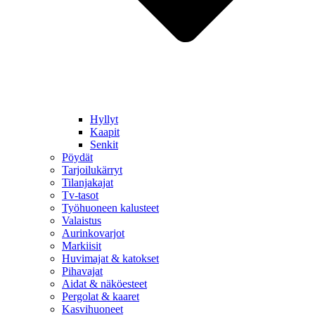
Hyllyt
Kaapit
Senkit
Pöydät
Tarjoilukärryt
Tilanjakajat
Tv-tasot
Työhuoneen kalusteet
Valaistus
Aurinkovarjot
Markiisit
Huvimajat & katokset
Pihavajat
Aidat & näköesteet
Pergolat & kaaret
Kasvihuoneet