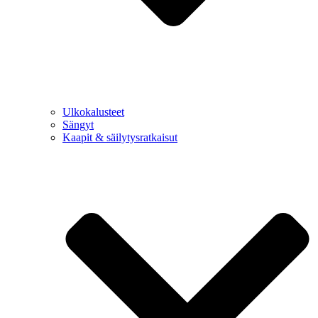
Ulkokalusteet
Sängyt
Kaapit & säilytysratkaisut