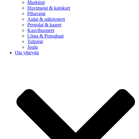
Markiisit
Huvimajat & katokset
Pihavajat
Aidat & näköesteet
Pergolat & kaaret
Kasvihuoneet
Uima & Porealtaat
Tulisijat
Joulu
Ota yhteyttä