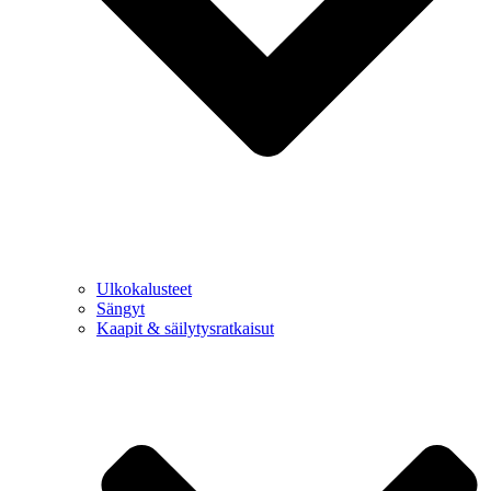
Ulkokalusteet
Sängyt
Kaapit & säilytysratkaisut