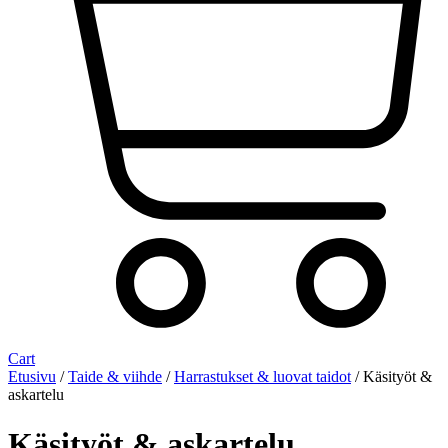
Cart
Etusivu
/
Taide & viihde
/
Harrastukset & luovat taidot
/ Käsityöt &
askartelu
Käsityöt & askartelu