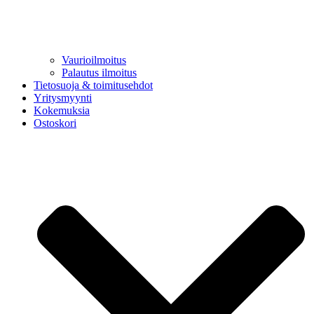
Vaurioilmoitus
Palautus ilmoitus
Tietosuoja & toimitusehdot
Yritysmyynti
Kokemuksia
Ostoskori