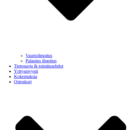
Vaurioilmoitus
Palautus ilmoitus
Tietosuoja & toimitusehdot
Yritysmyynti
Kokemuksia
Ostoskori