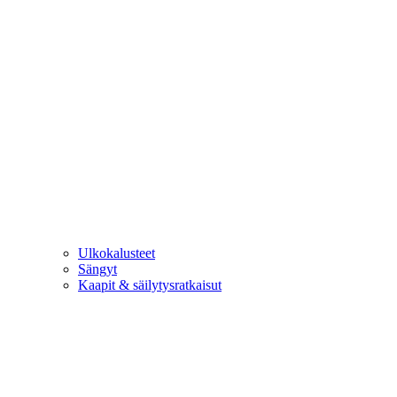
Ulkokalusteet
Sängyt
Kaapit & säilytysratkaisut