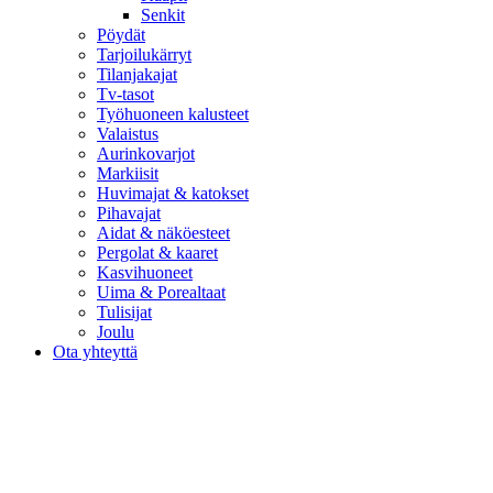
Senkit
Pöydät
Tarjoilukärryt
Tilanjakajat
Tv-tasot
Työhuoneen kalusteet
Valaistus
Aurinkovarjot
Markiisit
Huvimajat & katokset
Pihavajat
Aidat & näköesteet
Pergolat & kaaret
Kasvihuoneet
Uima & Porealtaat
Tulisijat
Joulu
Ota yhteyttä