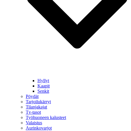
Hyllyt
Kaapit
Senkit
Pöydät
Tarjoilukärryt
Tilanjakajat
Tv-tasot
Työhuoneen kalusteet
Valaistus
Aurinkovarjot