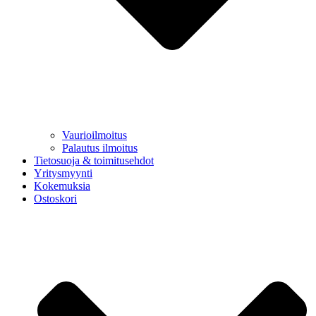
Vaurioilmoitus
Palautus ilmoitus
Tietosuoja & toimitusehdot
Yritysmyynti
Kokemuksia
Ostoskori