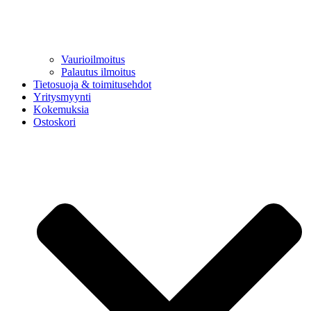
Vaurioilmoitus
Palautus ilmoitus
Tietosuoja & toimitusehdot
Yritysmyynti
Kokemuksia
Ostoskori