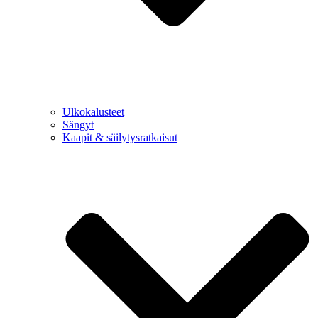
Ulkokalusteet
Sängyt
Kaapit & säilytysratkaisut