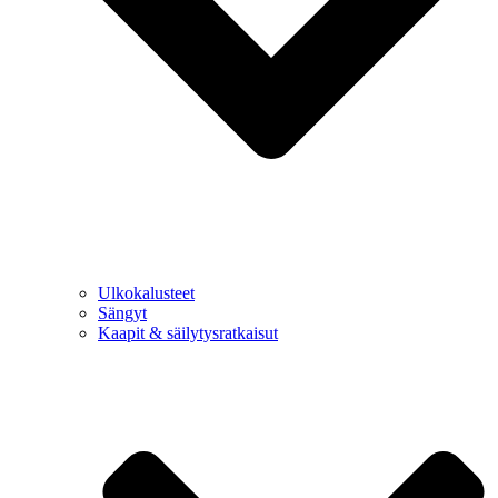
Ulkokalusteet
Sängyt
Kaapit & säilytysratkaisut