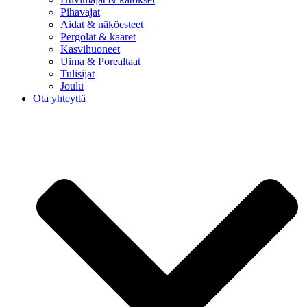
Pihavajat
Aidat & näköesteet
Pergolat & kaaret
Kasvihuoneet
Uima & Porealtaat
Tulisijat
Joulu
Ota yhteyttä