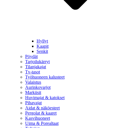
Hyllyt
Kaapit
Senkit
Pöydät
Tarjoilukärryt
Tilanjakajat
Tv-tasot
Työhuoneen kalusteet
Valaistus
Aurinkovarjot
Markiisit
Huvimajat & katokset
Pihavajat
Aidat & näköesteet
Pergolat & kaaret
Kasvihuoneet
Uima & Porealtaat