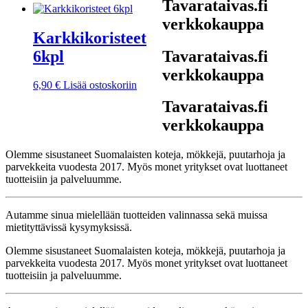
Tavarataivas.fi
muunnelma.
Voit
verkkokauppa
tehdä
Karkkikoristeet
valinnat
6kpl
Tavarataivas.fi
tuotteen
sivulla.
verkkokauppa
6,90
€
Lisää ostoskoriin
Tavarataivas.fi
verkkokauppa
Olemme sisustaneet Suomalaisten koteja, mökkejä, puutarhoja ja
parvekkeita vuodesta 2017. Myös monet yritykset ovat luottaneet
tuotteisiin ja palveluumme.
Autamme sinua mielellään tuotteiden valinnassa sekä muissa
mietityttävissä kysymyksissä.
Olemme sisustaneet Suomalaisten koteja, mökkejä, puutarhoja ja
parvekkeita vuodesta 2017. Myös monet yritykset ovat luottaneet
tuotteisiin ja palveluumme.