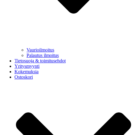
Vaurioilmoitus
Palautus ilmoitus
Tietosuoja & toimitusehdot
Yritysmyynti
Kokemuksia
Ostoskori