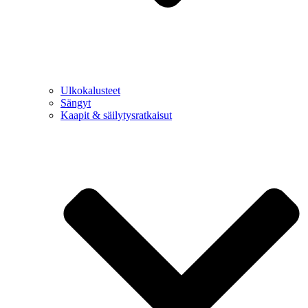
Ulkokalusteet
Sängyt
Kaapit & säilytysratkaisut