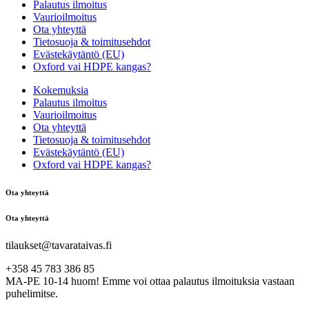
Palautus ilmoitus
Vaurioilmoitus
Ota yhteyttä
Tietosuoja & toimitusehdot
Evästekäytäntö (EU)
Oxford vai HDPE kangas?
Kokemuksia
Palautus ilmoitus
Vaurioilmoitus
Ota yhteyttä
Tietosuoja & toimitusehdot
Evästekäytäntö (EU)
Oxford vai HDPE kangas?
Ota yhteyttä
Ota yhteyttä
tilaukset@tavarataivas.fi
+358 45 783 386 85
MA-PE 10-14 huom! Emme voi ottaa palautus ilmoituksia vastaan
puhelimitse.