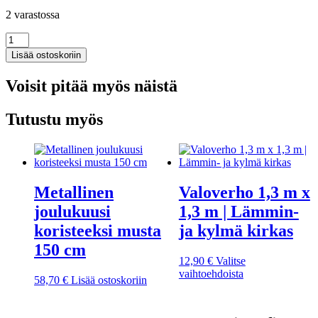
2 varastossa
Hopeiset
joulupallot
Lisää ostoskoriin
24
kpl
Voisit pitää myös näistä
määrä
Tutustu myös
Metallinen
Valoverho 1,3 m x
joulukuusi
1,3 m | Lämmin-
koristeeksi musta
ja kylmä kirkas
150 cm
12,90
€
Valitse
Tällä
vaihtoehdoista
58,70
€
Lisää ostoskoriin
tuotteella
on
useampi