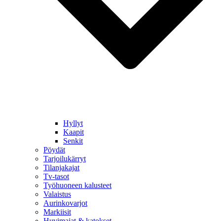
Hyllyt
Kaapit
Senkit
Pöydät
Tarjoilukärryt
Tilanjakajat
Tv-tasot
Työhuoneen kalusteet
Valaistus
Aurinkovarjot
Markiisit
Huvimajat & katokset