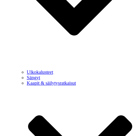
Ulkokalusteet
Sängyt
Kaapit & säilytysratkaisut