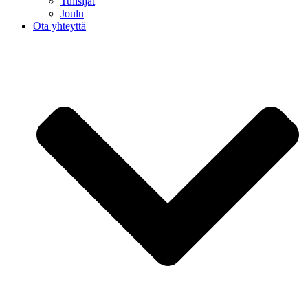
Tulisijat
Joulu
Ota yhteyttä