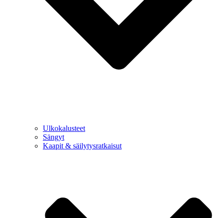
Ulkokalusteet
Sängyt
Kaapit & säilytysratkaisut