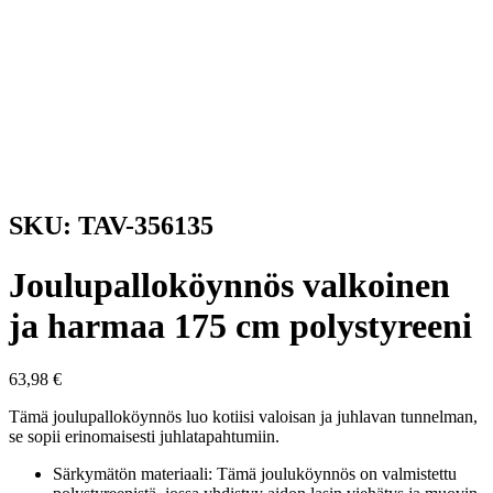
SKU: TAV-356135
Joulupalloköynnös valkoinen
ja harmaa 175 cm polystyreeni
63,98
€
Tämä joulupalloköynnös luo kotiisi valoisan ja juhlavan tunnelman,
se sopii erinomaisesti juhlatapahtumiin.
Särkymätön materiaali: Tämä jouluköynnös on valmistettu