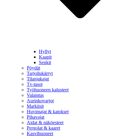
Hyllyt
Kaapit
Senkit
Pöydät
Tarjoilukärryt
Tilanjakajat
Tv-tasot
Työhuoneen kalusteet
Valaistus
Aurinkovarjot
Markiisit
Huvimajat & katokset
Pihavajat
Aidat & näköesteet
Pergolat & kaaret
Kasvihuoneet