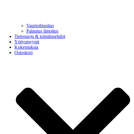
Vaurioilmoitus
Palautus ilmoitus
Tietosuoja & toimitusehdot
Yritysmyynti
Kokemuksia
Ostoskori