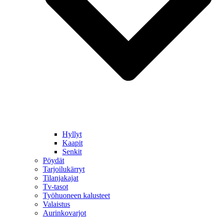
Hyllyt
Kaapit
Senkit
Pöydät
Tarjoilukärryt
Tilanjakajat
Tv-tasot
Työhuoneen kalusteet
Valaistus
Aurinkovarjot