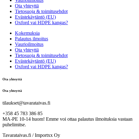
Vaurioilmoitus
Ota yhteyttä
Tietosuoja & toimitusehdot
Evästekäytäntö (EU)
Oxford vai HDPE kangas?
Kokemuksia
Palautus ilmoitus
Vaurioilmoitus
Ota yhteyttä
Tietosuoja & toimitusehdot
Evästekäytäntö (EU)
Oxford vai HDPE kangas?
Ota yhteyttä
Ota yhteyttä
tilaukset@tavarataivas.fi
+358 45 783 386 85
MA-PE 10-14 huom! Emme voi ottaa palautus ilmoituksia vastaan
puhelimitse.
Tavarataivas.fi / Importxx Oy