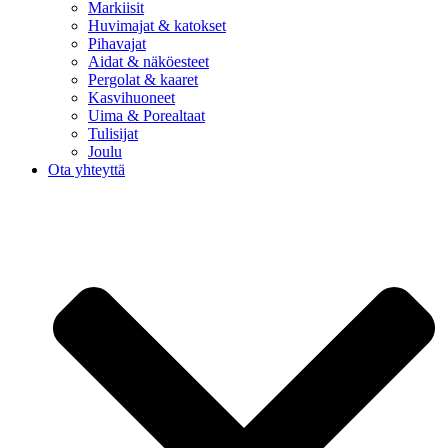
Markiisit
Huvimajat & katokset
Pihavajat
Aidat & näköesteet
Pergolat & kaaret
Kasvihuoneet
Uima & Porealtaat
Tulisijat
Joulu
Ota yhteyttä