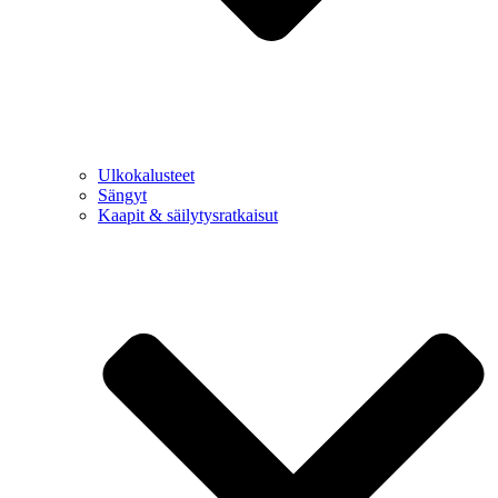
Ulkokalusteet
Sängyt
Kaapit & säilytysratkaisut