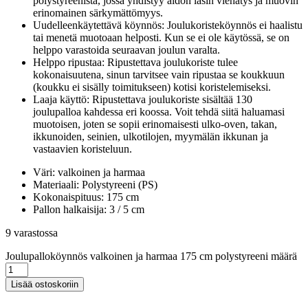
polystyreenistä, jossa yhdistyy aidon lasin viehätys ja muovin
erinomainen särkymättömyys.
Uudelleenkäytettävä köynnös: Joulukoristeköynnös ei haalistu
tai menetä muotoaan helposti. Kun se ei ole käytössä, se on
helppo varastoida seuraavan joulun varalta.
Helppo ripustaa: Ripustettava joulukoriste tulee
kokonaisuutena, sinun tarvitsee vain ripustaa se koukkuun
(koukku ei sisälly toimitukseen) kotisi koristelemiseksi.
Laaja käyttö: Ripustettava joulukoriste sisältää 130
joulupalloa kahdessa eri koossa. Voit tehdä siitä haluamasi
muotoisen, joten se sopii erinomaisesti ulko-oven, takan,
ikkunoiden, seinien, ulkotilojen, myymälän ikkunan ja
vastaavien koristeluun.
Väri: valkoinen ja harmaa
Materiaali: Polystyreeni (PS)
Kokonaispituus: 175 cm
Pallon halkaisija: 3 / 5 cm
9 varastossa
Joulupalloköynnös valkoinen ja harmaa 175 cm polystyreeni määrä
Lisää ostoskoriin