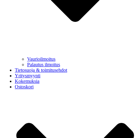
Vaurioilmoitus
Palautus ilmoitus
Tietosuoja & toimitusehdot
Yritysmyynti
Kokemuksia
Ostoskori