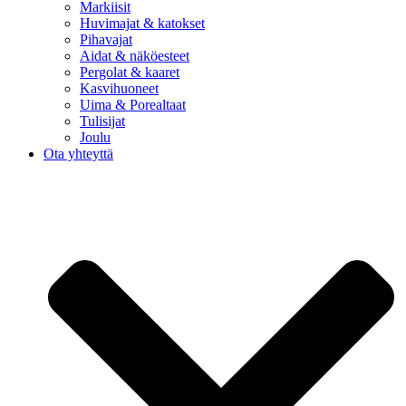
Markiisit
Huvimajat & katokset
Pihavajat
Aidat & näköesteet
Pergolat & kaaret
Kasvihuoneet
Uima & Porealtaat
Tulisijat
Joulu
Ota yhteyttä