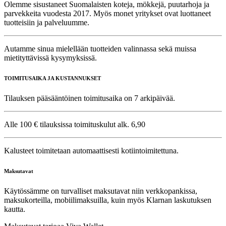
Olemme sisustaneet Suomalaisten koteja, mökkejä, puutarhoja ja
parvekkeita vuodesta 2017. Myös monet yritykset ovat luottaneet
tuotteisiin ja palveluumme.
Autamme sinua mielellään tuotteiden valinnassa sekä muissa
mietityttävissä kysymyksissä.
TOIMITUSAIKA JA KUSTANNUKSET
Tilauksen pääsääntöinen toimitusaika on 7 arkipäivää.
Alle 100 € tilauksissa toimituskulut alk. 6,90
Kalusteet toimitetaan automaattisesti kotiintoimitettuna.
Maksutavat
Käytössämme on turvalliset maksutavat niin verkkopankissa,
maksukorteilla, mobiilimaksuilla, kuin myös Klarnan laskutuksen
kautta.