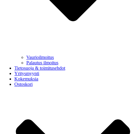
Vaurioilmoitus
Palautus ilmoitus
Tietosuoja & toimitusehdot
Yritysmyynti
Kokemuksia
Ostoskori