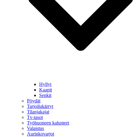
Hyllyt
Kaapit
Senkit
Pöydät
Tarjoilukärryt
Tilanjakajat
Tv-tasot
Työhuoneen kalusteet
Valaistus
Aurinkovarjot