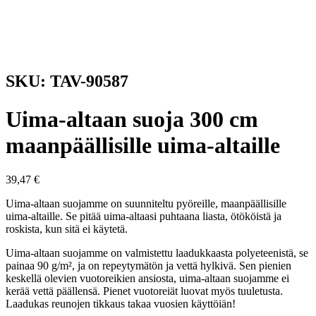
SKU: TAV-90587
Uima-altaan suoja 300 cm
maanpäällisille uima-altaille
39,47
€
Uima-altaan suojamme on suunniteltu pyöreille, maanpäällisille
uima-altaille. Se pitää uima-altaasi puhtaana liasta, ötököistä ja
roskista, kun sitä ei käytetä.
Uima-altaan suojamme on valmistettu laadukkaasta polyeteenistä, se
painaa 90 g/m², ja on repeytymätön ja vettä hylkivä. Sen pienien
keskellä olevien vuotoreikien ansiosta, uima-altaan suojamme ei
kerää vettä päällensä. Pienet vuotoreiät luovat myös tuuletusta.
Laadukas reunojen tikkaus takaa vuosien käyttöiän!