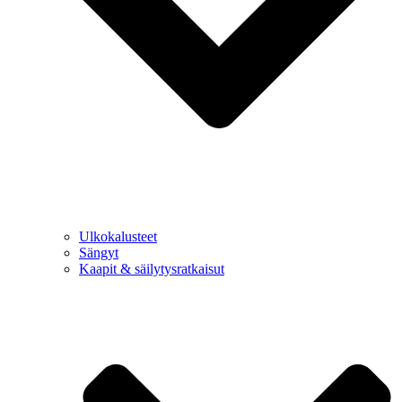
Ulkokalusteet
Sängyt
Kaapit & säilytysratkaisut