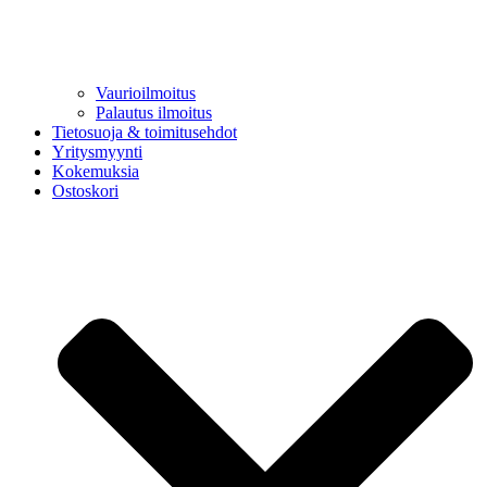
Vaurioilmoitus
Palautus ilmoitus
Tietosuoja & toimitusehdot
Yritysmyynti
Kokemuksia
Ostoskori