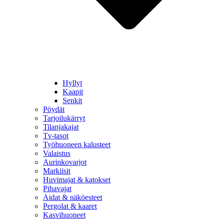
Hyllyt
Kaapit
Senkit
Pöydät
Tarjoilukärryt
Tilanjakajat
Tv-tasot
Työhuoneen kalusteet
Valaistus
Aurinkovarjot
Markiisit
Huvimajat & katokset
Pihavajat
Aidat & näköesteet
Pergolat & kaaret
Kasvihuoneet