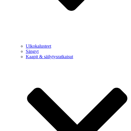
Ulkokalusteet
Sängyt
Kaapit & säilytysratkaisut