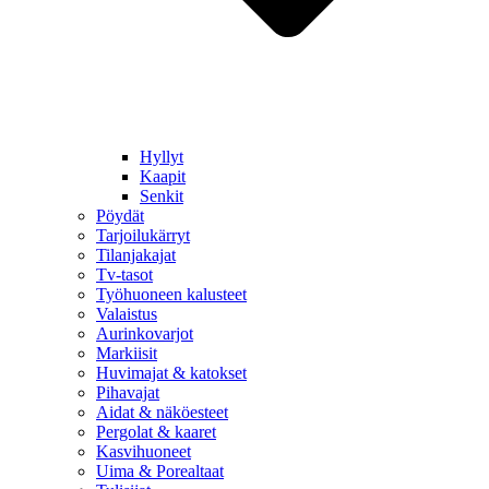
Hyllyt
Kaapit
Senkit
Pöydät
Tarjoilukärryt
Tilanjakajat
Tv-tasot
Työhuoneen kalusteet
Valaistus
Aurinkovarjot
Markiisit
Huvimajat & katokset
Pihavajat
Aidat & näköesteet
Pergolat & kaaret
Kasvihuoneet
Uima & Porealtaat