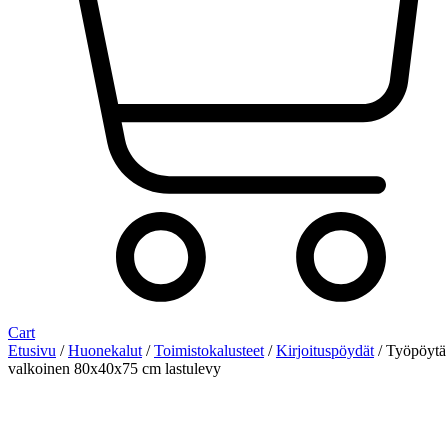
Cart
Etusivu
/
Huonekalut
/
Toimistokalusteet
/
Kirjoituspöydät
/ Työpöytä
valkoinen 80x40x75 cm lastulevy