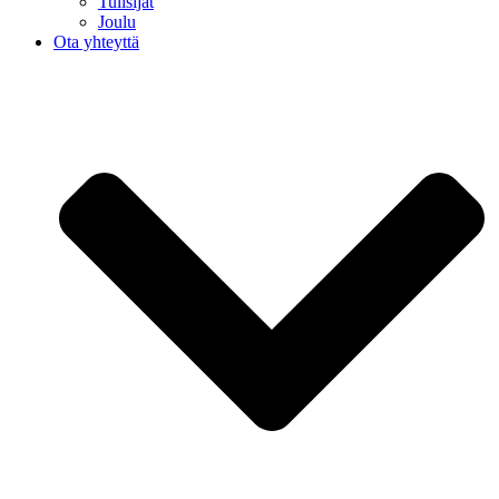
Tulisijat
Joulu
Ota yhteyttä