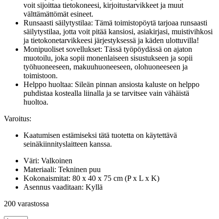
voit sijoittaa tietokoneesi, kirjoitustarvikkeet ja muut
välttämättömät esineet.
Runsaasti säilytystilaa: Tämä toimistopöytä tarjoaa runsaasti
säilytystilaa, jotta voit pitää kansiosi, asiakirjasi, muistivihkosi
ja tietokonetarvikkeesi järjestyksessä ja käden ulottuvilla!
Monipuoliset sovellukset: Tässä työpöydässä on ajaton
muotoilu, joka sopii monenlaiseen sisustukseen ja sopii
työhuoneeseen, makuuhuoneeseen, olohuoneeseen ja
toimistoon.
Helppo huoltaa: Sileän pinnan ansiosta kaluste on helppo
puhdistaa kostealla liinalla ja se tarvitsee vain vähäistä
huoltoa.
Varoitus:
Kaatumisen estämiseksi tätä tuotetta on käytettävä
seinäkiinnityslaitteen kanssa.
Väri: Valkoinen
Materiaali: Tekninen puu
Kokonaismitat: 80 x 40 x 75 cm (P x L x K)
Asennus vaaditaan: Kyllä
200 varastossa