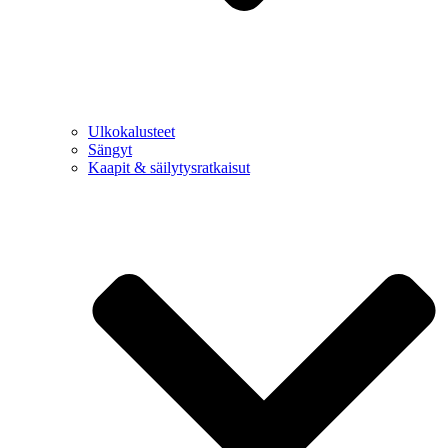
Ulkokalusteet
Sängyt
Kaapit & säilytysratkaisut