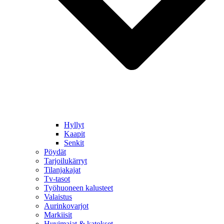
Hyllyt
Kaapit
Senkit
Pöydät
Tarjoilukärryt
Tilanjakajat
Tv-tasot
Työhuoneen kalusteet
Valaistus
Aurinkovarjot
Markiisit
Huvimajat & katokset