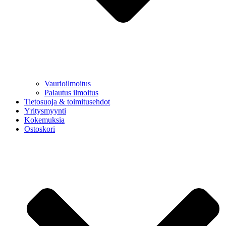
Vaurioilmoitus
Palautus ilmoitus
Tietosuoja & toimitusehdot
Yritysmyynti
Kokemuksia
Ostoskori