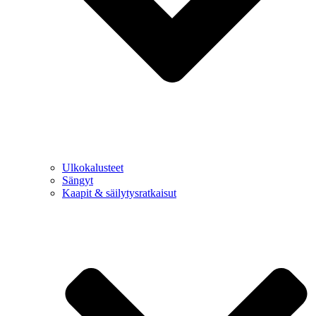
Ulkokalusteet
Sängyt
Kaapit & säilytysratkaisut