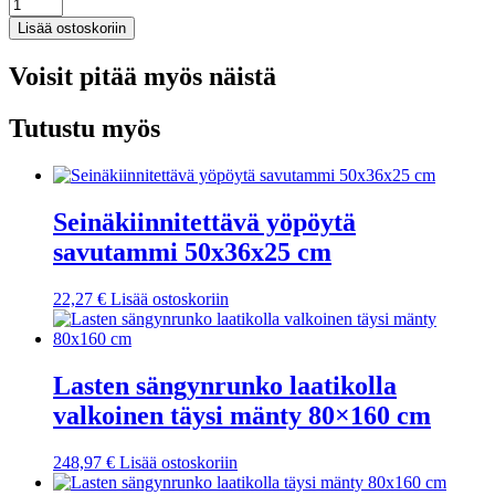
Työpöytä
valkoinen
Lisää ostoskoriin
80x40x75
cm
Voisit pitää myös näistä
lastulevy
määrä
Tutustu myös
Seinäkiinnitettävä yöpöytä
savutammi 50x36x25 cm
22,27
€
Lisää ostoskoriin
Lasten sängynrunko laatikolla
valkoinen täysi mänty 80×160 cm
248,97
€
Lisää ostoskoriin