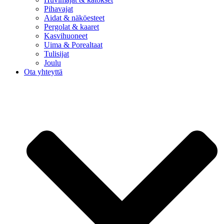
Pihavajat
Aidat & näköesteet
Pergolat & kaaret
Kasvihuoneet
Uima & Porealtaat
Tulisijat
Joulu
Ota yhteyttä