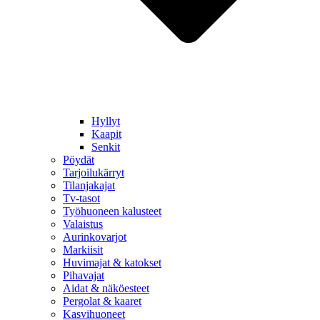
Hyllyt
Kaapit
Senkit
Pöydät
Tarjoilukärryt
Tilanjakajat
Tv-tasot
Työhuoneen kalusteet
Valaistus
Aurinkovarjot
Markiisit
Huvimajat & katokset
Pihavajat
Aidat & näköesteet
Pergolat & kaaret
Kasvihuoneet