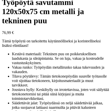
Työpöytä savutammi
120x50x75 cm metalli ja
tekninen puu
76,99
€
Tämä työpöytä on tarkoitettu käytännölliseksi ja koristeelliseksi
lisäksi elintilaasi!
Kestävä materiaali: Tekninen puu on poikkeuksellisen
laadukasta ja sileäpintaista. Se on luja, vakaa ja kosteudelle
vastustuskykyinen.
Vakaa runko: Työpöydän metallirunko takaa tukevuuden ja
vakauden.
Tilava pöytälevy: Tämän tietokonepöydän suurelle työtasolle
voit sijoittaa tietokoneen, kirjoitusmateriaalit ja muut
tarvikkeet.
Joustava hylly: Keskihylly on irrotettavissa, joten voit säilyttää
tietokonetornisi tai pitää siinä kirjojasi ja muita
toimistotarvikkeitasi.
Säädettävät jalat: Työpöydässä on neljä säädettävää jalkaa,
jotka suojaavat lattiaasi naarmuilta ja pitävät kalusteen