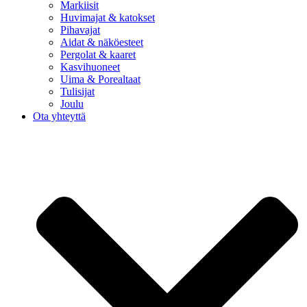
Markiisit
Huvimajat & katokset
Pihavajat
Aidat & näköesteet
Pergolat & kaaret
Kasvihuoneet
Uima & Porealtaat
Tulisijat
Joulu
Ota yhteyttä