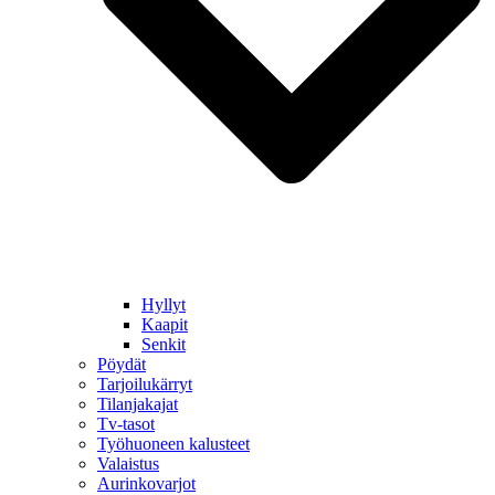
Hyllyt
Kaapit
Senkit
Pöydät
Tarjoilukärryt
Tilanjakajat
Tv-tasot
Työhuoneen kalusteet
Valaistus
Aurinkovarjot