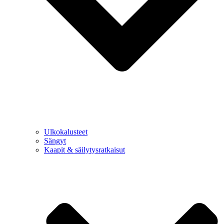
Ulkokalusteet
Sängyt
Kaapit & säilytysratkaisut