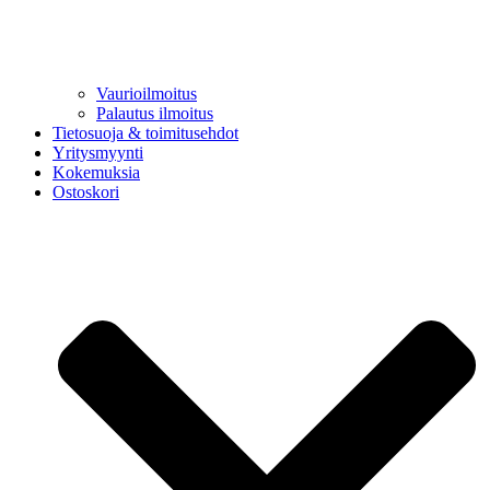
Vaurioilmoitus
Palautus ilmoitus
Tietosuoja & toimitusehdot
Yritysmyynti
Kokemuksia
Ostoskori