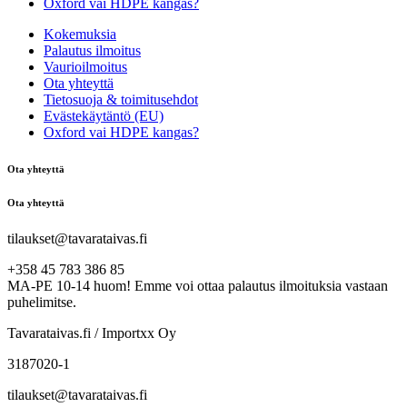
Oxford vai HDPE kangas?
Kokemuksia
Palautus ilmoitus
Vaurioilmoitus
Ota yhteyttä
Tietosuoja & toimitusehdot
Evästekäytäntö (EU)
Oxford vai HDPE kangas?
Ota yhteyttä
Ota yhteyttä
tilaukset@tavarataivas.fi
+358 45 783 386 85
MA-PE 10-14 huom! Emme voi ottaa palautus ilmoituksia vastaan
puhelimitse.
Tavarataivas.fi / Importxx Oy
3187020-1
tilaukset@tavarataivas.fi