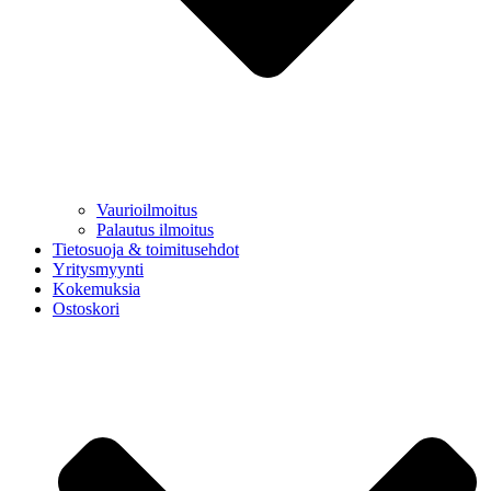
Vaurioilmoitus
Palautus ilmoitus
Tietosuoja & toimitusehdot
Yritysmyynti
Kokemuksia
Ostoskori