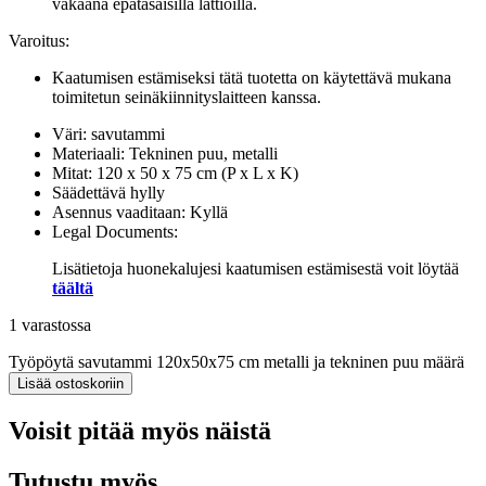
vakaana epätasaisilla lattioilla.
Varoitus:
Kaatumisen estämiseksi tätä tuotetta on käytettävä mukana
toimitetun seinäkiinnityslaitteen kanssa.
Väri: savutammi
Materiaali: Tekninen puu, metalli
Mitat: 120 x 50 x 75 cm (P x L x K)
Säädettävä hylly
Asennus vaaditaan: Kyllä
Legal Documents:
Lisätietoja huonekalujesi kaatumisen estämisestä voit löytää
täältä
1 varastossa
Työpöytä savutammi 120x50x75 cm metalli ja tekninen puu määrä
Lisää ostoskoriin
Voisit pitää myös näistä
Tutustu myös