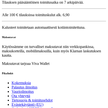
Tilauksen pääsääntöinen toimitusaika on 7 arkipäivää.
Alle 100 € tilauksissa toimituskulut alk. 6,90
Kalusteet toimitetaan automaattisesti kotiintoimitettuna.
Maksutavat
Käytössämme on turvalliset maksutavat niin verkkopankissa,
maksukorteilla, mobiilimaksuilla, kuin myös Klarnan laskutuksen
kautta.
Maksutavat tarjoaa Viva Wallet
Pikalinkit
Kokemuksia
Palautus ilmoitus
Vaurioilmoitus
Ota yhteyttä
Tietosuoja & toimitusehdot
Evästekäytäntö (EU)