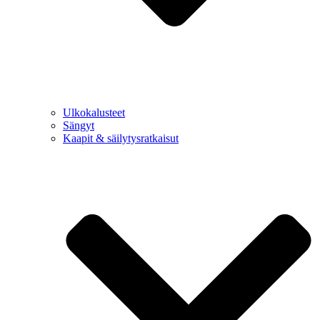
Ulkokalusteet
Sängyt
Kaapit & säilytysratkaisut