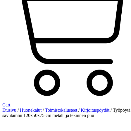
Cart
Etusivu
/
Huonekalut
/
Toimistokalusteet
/
Kirjoituspöydät
/ Työpöytä
savutammi 120x50x75 cm metalli ja tekninen puu