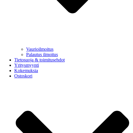
Vaurioilmoitus
Palautus ilmoitus
Tietosuoja & toimitusehdot
Yritysmyynti
Kokemuksia
Ostoskori