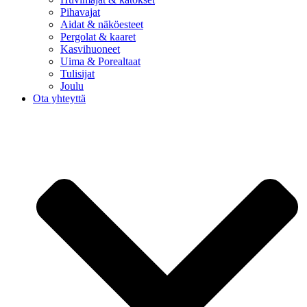
Pihavajat
Aidat & näköesteet
Pergolat & kaaret
Kasvihuoneet
Uima & Porealtaat
Tulisijat
Joulu
Ota yhteyttä