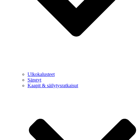
Ulkokalusteet
Sängyt
Kaapit & säilytysratkaisut