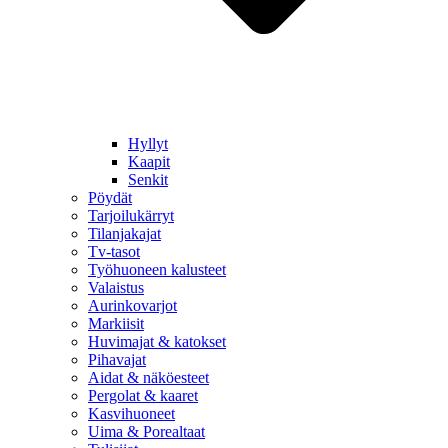
Hyllyt
Kaapit
Senkit
Pöydät
Tarjoilukärryt
Tilanjakajat
Tv-tasot
Työhuoneen kalusteet
Valaistus
Aurinkovarjot
Markiisit
Huvimajat & katokset
Pihavajat
Aidat & näköesteet
Pergolat & kaaret
Kasvihuoneet
Uima & Porealtaat