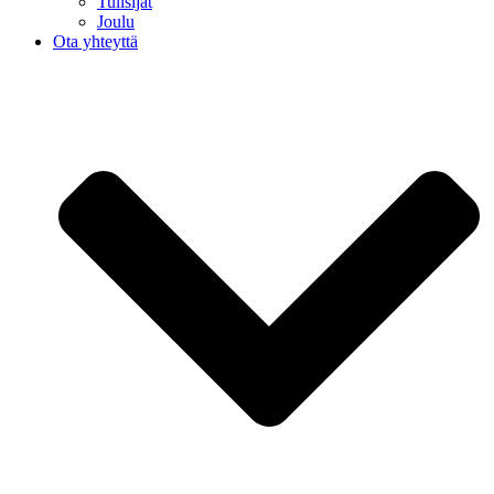
Tulisijat
Joulu
Ota yhteyttä