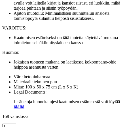
avulla voit lajitella kirjat ja kansiot siististi eri luokkiin, mikä
tarjoaa puhtaan ja siistin työpöydän.
Ajaton muotoilu: Minimalistisen suunnittelun ansiosta
toimistopöytä sulautuu helposti sisustukseesi.
VAROITUS:
Kaatumisen estämiseksi on tätä tuotetta käytettävä mukana
toimitetun seinäkiinnityslaitteen kanssa.
Huomioi:
Jokaisen tuotteen mukana on laatikossa kokoonpano-ohje
helppoa asennusta varten.
Väri: betoninharmaa
Materiaali: tekninen puu
Mitat: 100 x 50 x 75 cm (L x S x K)
Legal Documents:
Lisätietoja huonekalujesi kaatumisen estämisestä voit löytää
täältä
168 varastossa
Työpöytä