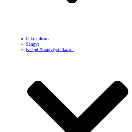
Ulkokalusteet
Sängyt
Kaapit & säilytysratkaisut