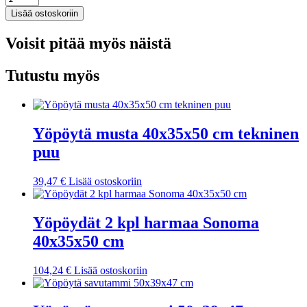
betoninharmaa
Lisää ostoskoriin
100x50x75
cm
Voisit pitää myös näistä
tekninen
puu
määrä
Tutustu myös
Yöpöytä musta 40x35x50 cm tekninen
puu
39,47
€
Lisää ostoskoriin
Yöpöydät 2 kpl harmaa Sonoma
40x35x50 cm
104,24
€
Lisää ostoskoriin