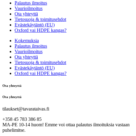
Palautus ilmoitus
Vaurioilmoitus
Ota yhteyttä
Tietosuoja & toimitusehdot
Evästekäytäntö (EU)
Oxford vai HDPE kangas?
Kokemuksia
Palautus ilmoitus
Vaurioilmoitus
Ota yhteyttä
Tietosuoja & toimitusehdot
Evästekäytäntö (EU)
Oxford vai HDPE kangas?
Ota yhteyttä
Ota yhteyttä
tilaukset@tavarataivas.fi
+358 45 783 386 85
MA-PE 10-14 huom! Emme voi ottaa palautus ilmoituksia vastaan
puhelimitse.