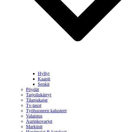
Hyllyt
Kaapit
Senkit
Pöydät
Tarjoilukärryt
Tilanjakajat
Tv-tasot
Työhuoneen kalusteet
Valaistus
Aurinkovarjot
Markiisit
Huvimajat & katokset