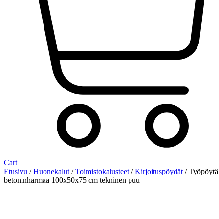
Cart
Etusivu
/
Huonekalut
/
Toimistokalusteet
/
Kirjoituspöydät
/ Työpöytä
betoninharmaa 100x50x75 cm tekninen puu