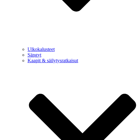
Ulkokalusteet
Sängyt
Kaapit & säilytysratkaisut