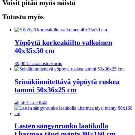
Voisit pitää myös näistä
Tutustu myös
Yöpöytä korkeakiilto valkoinen
40x35x50 cm
39,00
€
Lisää ostoskoriin
Seinäkiinnitettävä yöpöytä ruskea
tammi 50x36x25 cm
46,56
€
Lue lisää
Lasten sängynrunko laatikolla
t.harmaa täysi mänty 80×160 cm