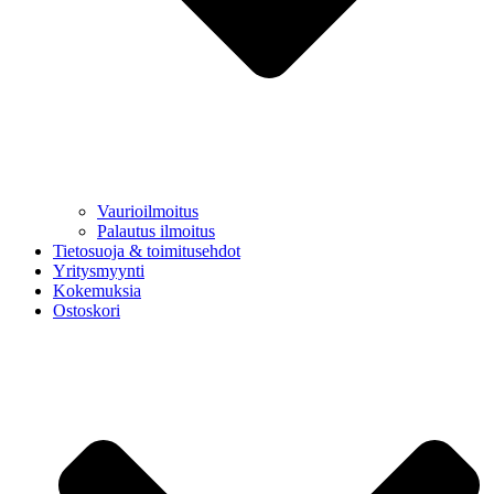
Vaurioilmoitus
Palautus ilmoitus
Tietosuoja & toimitusehdot
Yritysmyynti
Kokemuksia
Ostoskori