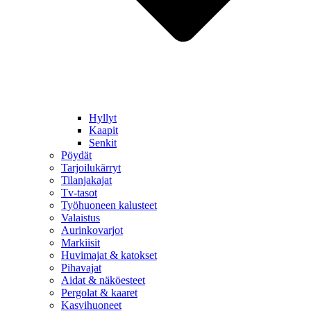
Hyllyt
Kaapit
Senkit
Pöydät
Tarjoilukärryt
Tilanjakajat
Tv-tasot
Työhuoneen kalusteet
Valaistus
Aurinkovarjot
Markiisit
Huvimajat & katokset
Pihavajat
Aidat & näköesteet
Pergolat & kaaret
Kasvihuoneet