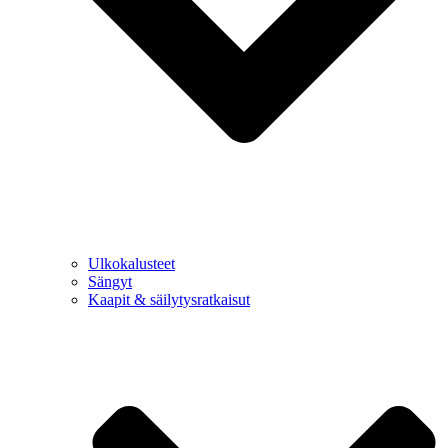
Ulkokalusteet
Sängyt
Kaapit & säilytysratkaisut