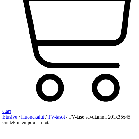
Cart
Etusivu
/
Huonekalut
/
TV-tasot
/ TV-taso savutammi 201x35x45
cm tekninen puu ja rauta