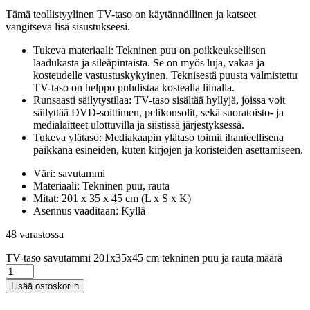
Tämä teollistyylinen TV-taso on käytännöllinen ja katseet
vangitseva lisä sisustukseesi.
Tukeva materiaali: Tekninen puu on poikkeuksellisen
laadukasta ja sileäpintaista. Se on myös luja, vakaa ja
kosteudelle vastustuskykyinen. Teknisestä puusta valmistettu
TV-taso on helppo puhdistaa kostealla liinalla.
Runsaasti säilytystilaa: TV-taso sisältää hyllyjä, joissa voit
säilyttää DVD-soittimen, pelikonsolit, sekä suoratoisto- ja
medialaitteet ulottuvilla ja siistissä järjestyksessä.
Tukeva ylätaso: Mediakaapin ylätaso toimii ihanteellisena
paikkana esineiden, kuten kirjojen ja koristeiden asettamiseen.
Väri: savutammi
Materiaali: Tekninen puu, rauta
Mitat: 201 x 35 x 45 cm (L x S x K)
Asennus vaaditaan: Kyllä
48 varastossa
TV-taso savutammi 201x35x45 cm tekninen puu ja rauta määrä
Lisää ostoskoriin