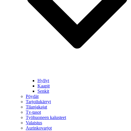
Hyllyt
Kaapit
Senkit
Pöydät
Tarjoilukärryt
Tilanjakajat
Tv-tasot
Työhuoneen kalusteet
Valaistus
Aurinkovarjot