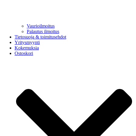
Vaurioilmoitus
Palautus ilmoitus
Tietosuoja & toimitusehdot
Yritysmyynti
Kokemuksia
Ostoskori