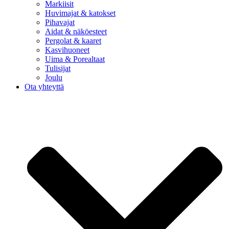
Markiisit
Huvimajat & katokset
Pihavajat
Aidat & näköesteet
Pergolat & kaaret
Kasvihuoneet
Uima & Porealtaat
Tulisijat
Joulu
Ota yhteyttä