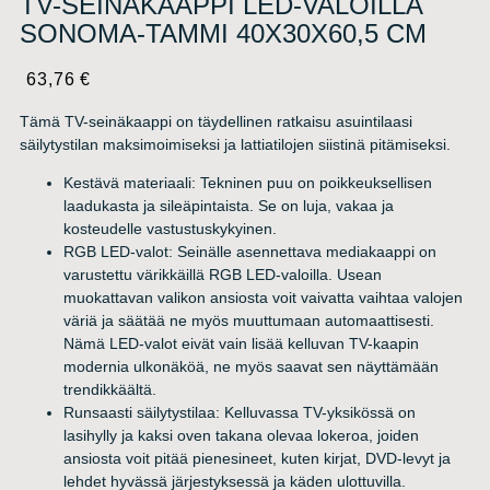
TV-SEINÄKAAPPI LED-VALOILLA
SONOMA-TAMMI 40X30X60,5 CM
63,76
€
Tämä TV-seinäkaappi on täydellinen ratkaisu asuintilaasi
säilytystilan maksimoimiseksi ja lattiatilojen siistinä pitämiseksi.
Kestävä materiaali: Tekninen puu on poikkeuksellisen
laadukasta ja sileäpintaista. Se on luja, vakaa ja
kosteudelle vastustuskykyinen.
RGB LED-valot: Seinälle asennettava mediakaappi on
varustettu värikkäillä RGB LED-valoilla. Usean
muokattavan valikon ansiosta voit vaivatta vaihtaa valojen
väriä ja säätää ne myös muuttumaan automaattisesti.
Nämä LED-valot eivät vain lisää kelluvan TV-kaapin
modernia ulkonäköä, ne myös saavat sen näyttämään
trendikkäältä.
Runsaasti säilytystilaa: Kelluvassa TV-yksikössä on
lasihylly ja kaksi oven takana olevaa lokeroa, joiden
ansiosta voit pitää pienesineet, kuten kirjat, DVD-levyt ja
lehdet hyvässä järjestyksessä ja käden ulottuvilla.