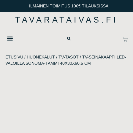
ILMAINEN TOIMITUS 100€ TILAUKSISSA
TAVARATAIVAS.FI
OTA YHTEYTTÄ
TIETOSUOJA & TOIMITUSEHDOT
ETUSIVU
/
HUONEKALUT
/
TV-TASOT
/ TV-SEINÄKAAPPI LED-
VALOILLA SONOMA-TAMMI 40X30X60,5 CM