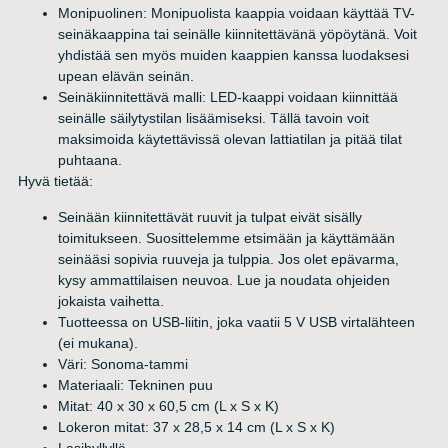
Monipuolinen: Monipuolista kaappia voidaan käyttää TV-
seinäkaappina tai seinälle kiinnitettävänä yöpöytänä. Voit
yhdistää sen myös muiden kaappien kanssa luodaksesi
upean elävän seinän.
Seinäkiinnitettävä malli: LED-kaappi voidaan kiinnittää
seinälle säilytystilan lisäämiseksi. Tällä tavoin voit
maksimoida käytettävissä olevan lattiatilan ja pitää tilat
puhtaana.
Hyvä tietää:
Seinään kiinnitettävät ruuvit ja tulpat eivät sisälly
toimitukseen. Suosittelemme etsimään ja käyttämään
seinääsi sopivia ruuveja ja tulppia. Jos olet epävarma,
kysy ammattilaisen neuvoa. Lue ja noudata ohjeiden
jokaista vaihetta.
Tuotteessa on USB-liitin, joka vaatii 5 V USB virtalähteen
(ei mukana).
Väri: Sonoma-tammi
Materiaali: Tekninen puu
Mitat: 40 x 30 x 60,5 cm (L x S x K)
Lokeron mitat: 37 x 28,5 x 14 cm (L x S x K)
Lasihyllyllä