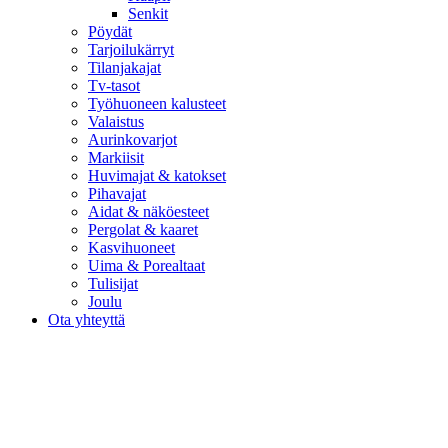
Senkit
Pöydät
Tarjoilukärryt
Tilanjakajat
Tv-tasot
Työhuoneen kalusteet
Valaistus
Aurinkovarjot
Markiisit
Huvimajat & katokset
Pihavajat
Aidat & näköesteet
Pergolat & kaaret
Kasvihuoneet
Uima & Porealtaat
Tulisijat
Joulu
Ota yhteyttä