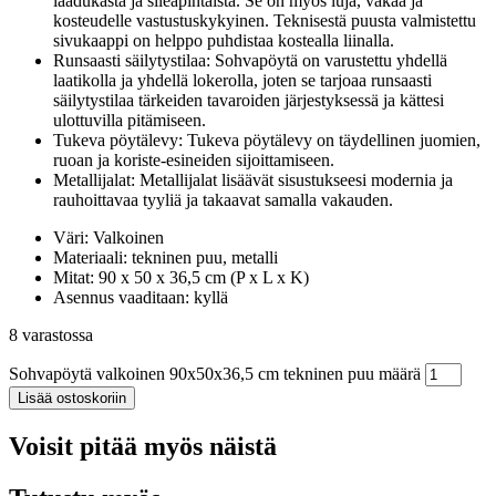
laadukasta ja sileäpintaista. Se on myös luja, vakaa ja
kosteudelle vastustuskykyinen. Teknisestä puusta valmistettu
sivukaappi on helppo puhdistaa kostealla liinalla.
Runsaasti säilytystilaa: Sohvapöytä on varustettu yhdellä
laatikolla ja yhdellä lokerolla, joten se tarjoaa runsaasti
säilytystilaa tärkeiden tavaroiden järjestyksessä ja kättesi
ulottuvilla pitämiseen.
Tukeva pöytälevy: Tukeva pöytälevy on täydellinen juomien,
ruoan ja koriste-esineiden sijoittamiseen.
Metallijalat: Metallijalat lisäävät sisustukseesi modernia ja
rauhoittavaa tyyliä ja takaavat samalla vakauden.
Väri: Valkoinen
Materiaali: tekninen puu, metalli
Mitat: 90 x 50 x 36,5 cm (P x L x K)
Asennus vaaditaan: kyllä
8 varastossa
Sohvapöytä valkoinen 90x50x36,5 cm tekninen puu määrä
Lisää ostoskoriin
Voisit pitää myös näistä