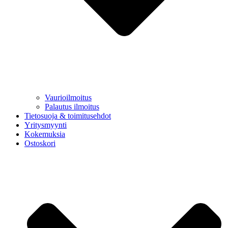
Vaurioilmoitus
Palautus ilmoitus
Tietosuoja & toimitusehdot
Yritysmyynti
Kokemuksia
Ostoskori