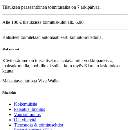
Tilauksen pääsääntöinen toimitusaika on 7 arkipäivää.
Alle 100 € tilauksissa toimituskulut alk. 6,90
Kalusteet toimitetaan automaattisesti kotiintoimitettuna.
Maksutavat
Käytössämme on turvalliset maksutavat niin verkkopankissa,
maksukorteilla, mobiilimaksuilla, kuin myös Klarnan laskutuksen
kautta.
Maksutavat tarjoaa Viva Wallet
Pikalinkit
Kokemuksia
Palautus ilmoitus
Vaurioilmoitus
Ota yhteyttä
Tietosuoja & toimitusehdot