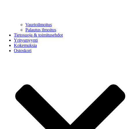
Vaurioilmoitus
Palautus ilmoitus
Tietosuoja & toimitusehdot
Yritysmyynti
Kokemuksia
Ostoskori