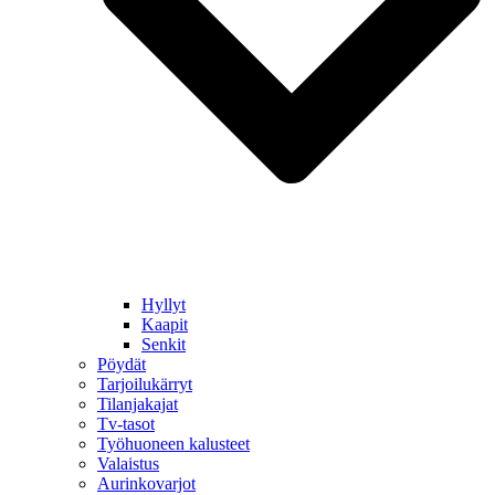
Hyllyt
Kaapit
Senkit
Pöydät
Tarjoilukärryt
Tilanjakajat
Tv-tasot
Työhuoneen kalusteet
Valaistus
Aurinkovarjot