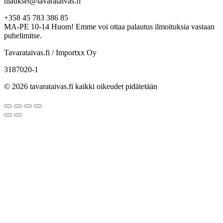
tilaukset@tavarataivas.fi
+358 45 783 386 85
MA-PE 10-14 Huom! Emme voi ottaa palautus ilmoituksia vastaan
puhelimitse.
Tavarataivas.fi / Importxx Oy
3187020-1
© 2026 tavarataivas.fi kaikki oikeudet pidätetään