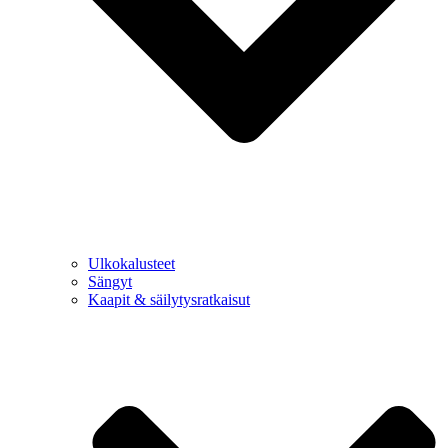
Ulkokalusteet
Sängyt
Kaapit & säilytysratkaisut