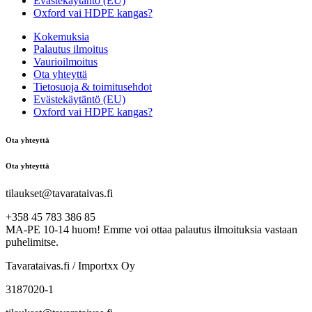
Evästekäytäntö (EU)
Oxford vai HDPE kangas?
Kokemuksia
Palautus ilmoitus
Vaurioilmoitus
Ota yhteyttä
Tietosuoja & toimitusehdot
Evästekäytäntö (EU)
Oxford vai HDPE kangas?
Ota yhteyttä
Ota yhteyttä
tilaukset@tavarataivas.fi
+358 45 783 386 85
MA-PE 10-14 huom! Emme voi ottaa palautus ilmoituksia vastaan
puhelimitse.
Tavarataivas.fi / Importxx Oy
3187020-1