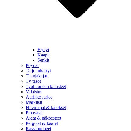
Hyllyt
Kaapit
Senkit
Pöydät
Tarjoilukärryt
Tilanjakajat
Tv-tasot
Työhuoneen kalusteet
Valaistus
Aurinkovarjot
Markiisit
Huvimajat & katokset
Pihavajat
Aidat & näköesteet
Pergolat & kaaret
Kasvihuoneet