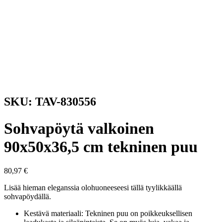
SKU: TAV-830556
Sohvapöytä valkoinen
90x50x36,5 cm tekninen puu
80,97
€
Lisää hieman eleganssia olohuoneeseesi tällä tyylikkäällä
sohvapöydällä.
Kestävä materiaali: Tekninen puu on poikkeuksellisen