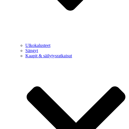
Ulkokalusteet
Sängyt
Kaapit & säilytysratkaisut