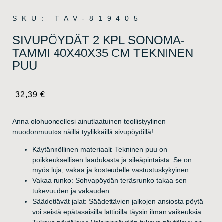
SKU: TAV-819405
SIVUPÖYDÄT 2 KPL SONOMA-
TAMMI 40X40X35 CM TEKNINEN
PUU
32,39
€
Anna olohuoneellesi ainutlaatuinen teollistyylinen
muodonmuutos näillä tyylikkäillä sivupöydillä!
Käytännöllinen materiaali: Tekninen puu on
poikkeuksellisen laadukasta ja sileäpintaista. Se on
myös luja, vakaa ja kosteudelle vastustuskykyinen.
Vakaa runko: Sohvapöydän teräsrunko takaa sen
tukevuuden ja vakauden.
Säädettävät jalat: Säädettävien jalkojen ansiosta pöytä
voi seistä epätasaisilla lattioilla täysin ilman vaikeuksia.