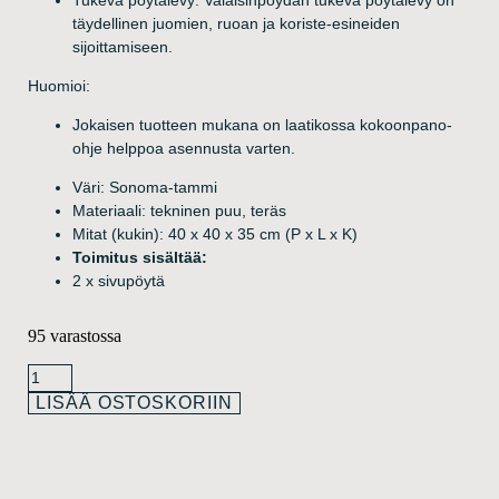
Tukeva pöytälevy: Valaisinpöydän tukeva pöytälevy on
täydellinen juomien, ruoan ja koriste-esineiden
sijoittamiseen.
Huomioi:
Jokaisen tuotteen mukana on laatikossa kokoonpano-
ohje helppoa asennusta varten.
Väri: Sonoma-tammi
Materiaali: tekninen puu, teräs
Mitat (kukin): 40 x 40 x 35 cm (P x L x K)
Toimitus sisältää:
2 x sivupöytä
95 varastossa
LISÄÄ OSTOSKORIIN