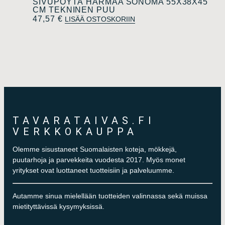
SIVUPÖYTÄ HARMAA SONOMA 55X38X45
CM TEKNINEN PUU
47,57
€
LISÄÄ OSTOSKORIIN
TAVARATAIVAS.FI
VERKKOKAUPPA
Olemme sisustaneet Suomalaisten koteja, mökkejä,
puutarhoja ja parvekkeita vuodesta 2017. Myös monet
yritykset ovat luottaneet tuotteisiin ja palveluumme.
Autamme sinua mielellään tuotteiden valinnassa sekä muissa
mietityttävissä kysymyksissä.