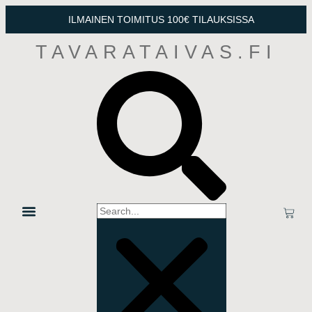
ILMAINEN TOIMITUS 100€ TILAUKSISSA
TAVARATAIVAS.FI
OTA YHTEYTTÄ
TIETOSUOJA & TOIMITUSEHDOT