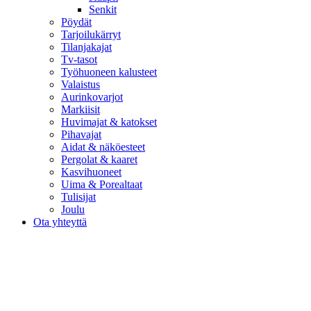
Senkit
Pöydät
Tarjoilukärryt
Tilanjakajat
Tv-tasot
Työhuoneen kalusteet
Valaistus
Aurinkovarjot
Markiisit
Huvimajat & katokset
Pihavajat
Aidat & näköesteet
Pergolat & kaaret
Kasvihuoneet
Uima & Porealtaat
Tulisijat
Joulu
Ota yhteyttä