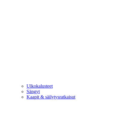
Ulkokalusteet
Sängyt
Kaapit & säilytysratkaisut