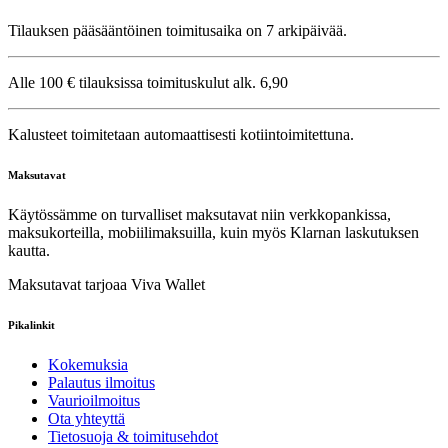
Tilauksen pääsääntöinen toimitusaika on 7 arkipäivää.
Alle 100 € tilauksissa toimituskulut alk. 6,90
Kalusteet toimitetaan automaattisesti kotiintoimitettuna.
Maksutavat
Käytössämme on turvalliset maksutavat niin verkkopankissa,
maksukorteilla, mobiilimaksuilla, kuin myös Klarnan laskutuksen
kautta.
Maksutavat tarjoaa Viva Wallet
Pikalinkit
Kokemuksia
Palautus ilmoitus
Vaurioilmoitus
Ota yhteyttä
Tietosuoja & toimitusehdot