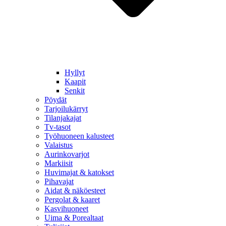
Hyllyt
Kaapit
Senkit
Pöydät
Tarjoilukärryt
Tilanjakajat
Tv-tasot
Työhuoneen kalusteet
Valaistus
Aurinkovarjot
Markiisit
Huvimajat & katokset
Pihavajat
Aidat & näköesteet
Pergolat & kaaret
Kasvihuoneet
Uima & Porealtaat