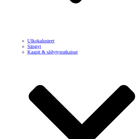
Ulkokalusteet
Sängyt
Kaapit & säilytysratkaisut