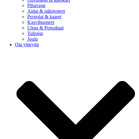
Pihavajat
Aidat & näköesteet
Pergolat & kaaret
Kasvihuoneet
Uima & Porealtaat
Tulisijat
Joulu
Ota yhteyttä