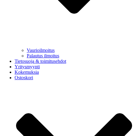
Vaurioilmoitus
Palautus ilmoitus
Tietosuoja & toimitusehdot
Yritysmyynti
Kokemuksia
Ostoskori