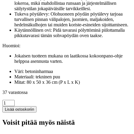
lokeroa, mikä mahdollistaa runsaan ja järjestelmällisen
säilytystilan jokapäiväisille tarvikkeillesi.
Tukeva pöytälevy: Olohuoneen pöydän pöytälevy tarjoaa
turvallisen pinnan välipalojen, juomien, maljakoiden,
hedelmäkulhojen tai muiden koriste-esineiden sijoittamiseen.
Käytännöllinen ovi: Pidä tavarasi pölyttöminä piilottamalla
pikkutavarasi tämän sohvapöydän oven taakse.
Huomioi:
Jokaisen tuotteen mukana on laatikossa kokoonpano-ohje
helppoa asennusta varten.
Väri: betoninharmaa
Materiaali: tekninen puu
Mitat: 80 x 50 x 36 cm (P x L x K)
37 varastossa
Sohvapöytä
betoninharmaa
Lisää ostoskoriin
80x50x36
cm
Voisit pitää myös näistä
tekninen
puu