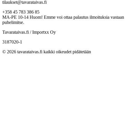
tilaukset@tavarataivas.fi
+358 45 783 386 85
MA-PE 10-14 Huom! Emme voi ottaa palautus ilmoituksia vastaan
puhelimitse.
Tavarataivas.fi / Importxx Oy
3187020-1
© 2026 tavarataivas.fi kaikki oikeudet pidätetään