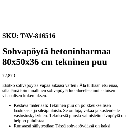
SKU: TAV-816516
Sohvapöytä betoninharmaa
80x50x36 cm tekninen puu
72,87
€
Etsitkö sohvapöytää vapaa-aikaasi varten? Älä turhaan etsi enää,
sillä tämä toiminnallinen sohvapöytä luo alueelle ainutlaatuisen
visuaalisen kokemuksen.
Kestävä materiaali: Tekninen puu on poikkeuksellisen
laadukasta ja sileäpintaista. Se on luja, vakaa ja kosteudelle
vastustuskykyinen. Teknisestä puusta valmistettu sivupöytä on
helppo puhdistaa.
Runsaasti säilytystilaa: Tässä sohvapöydässä on kaksi