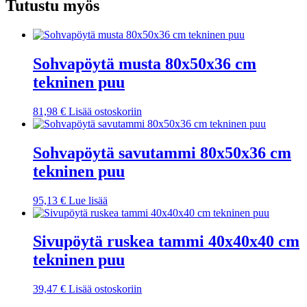
määrä
Tutustu myös
Sohvapöytä musta 80x50x36 cm
tekninen puu
81,98
€
Lisää ostoskoriin
Sohvapöytä savutammi 80x50x36 cm
tekninen puu
95,13
€
Lue lisää
Sivupöytä ruskea tammi 40x40x40 cm
tekninen puu
39,47
€
Lisää ostoskoriin