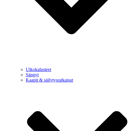
Ulkokalusteet
Sängyt
Kaapit & säilytysratkaisut