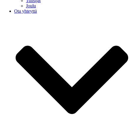
Tulisijat
Joulu
Ota yhteyttä