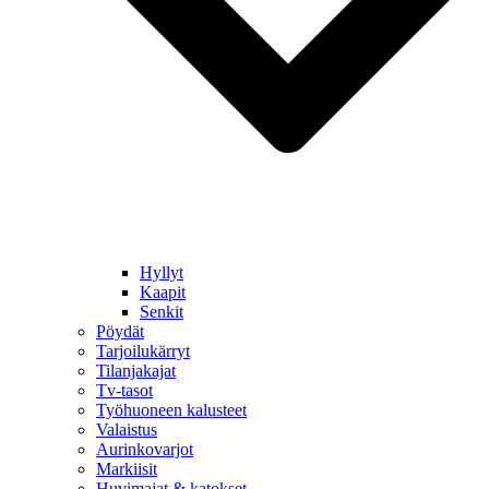
Hyllyt
Kaapit
Senkit
Pöydät
Tarjoilukärryt
Tilanjakajat
Tv-tasot
Työhuoneen kalusteet
Valaistus
Aurinkovarjot
Markiisit
Huvimajat & katokset